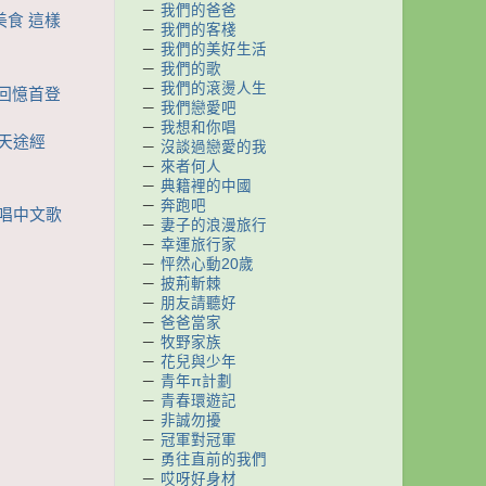
－
我們的爸爸
美食 這樣
－
我們的客棧
－
我們的美好生活
－
我們的歌
－
我們的滾燙人生
妮回憶首登
－
我們戀愛吧
－
我想和你唱
1天途經
－
沒談過戀愛的我
－
來者何人
－
典籍裡的中國
－
奔跑吧
娘唱中文歌
－
妻子的浪漫旅行
－
幸運旅行家
－
怦然心動20歲
－
披荊斬棘
－
朋友請聽好
－
爸爸當家
－
牧野家族
－
花兒與少年
－
青年π計劃
－
青春環遊記
－
非誠勿擾
－
冠軍對冠軍
－
勇往直前的我們
－
哎呀好身材