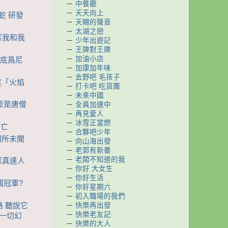
－
中餐廳
－
天天向上
蛇 研發
－
天賜的聲音
－
太湖之戀
 《我和我
－
少年出遊記
－
王牌對王牌
－
加油小店
到底爲尼
－
加康加年味
－
去野吧 毛孩子
述「火焰
－
打卡吧 吃貨團
－
未來中國
 原是唐僧
－
全員加速中
－
再見愛人
－
冰雪正當燃
傷亡
－
合夥吧少年
聞所未聞
－
向山海出發
－
老郭有新番
－
老闆不知道的我
位探真達人
－
你好 大女生
－
你好生活
國冠軍?
－
你好星期六
－
初入職場的我們
－
快樂再出發
路 聽說它
－
快樂老友記
的一切幻
－
快樂的大人