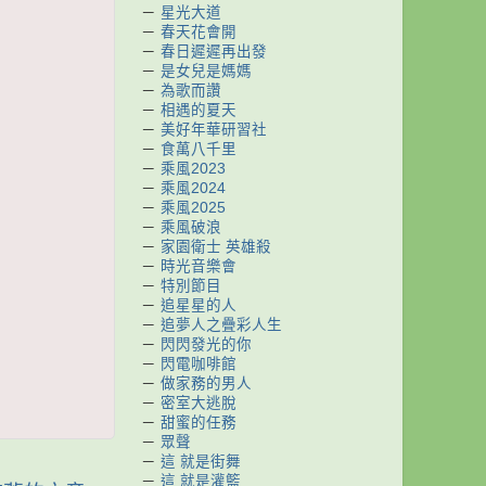
－
星光大道
－
春天花會開
－
春日遲遲再出發
－
是女兒是媽媽
－
為歌而讚
－
相遇的夏天
－
美好年華研習社
－
食萬八千里
－
乘風2023
－
乘風2024
－
乘風2025
－
乘風破浪
－
家園衛士 英雄殺
－
時光音樂會
－
特別節目
－
追星星的人
－
追夢人之疊彩人生
－
閃閃發光的你
－
閃電咖啡館
－
做家務的男人
－
密室大逃脫
－
甜蜜的任務
－
眾聲
－
這 就是街舞
－
這 就是灌籃