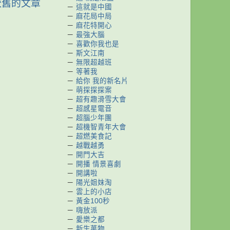
較舊的文章
－
這就是中國
－
麻花局中局
－
麻花特開心
－
最強大腦
－
喜歡你我也是
－
斯文江南
－
無限超越班
－
等著我
－
給你 我的新名片
－
萌探探探案
－
超有趣滑雪大會
－
超感星電音
－
超腦少年團
－
超機智青年大會
－
超燃美食記
－
越戰越勇
－
開門大吉
－
開播 情景喜劇
－
開講啦
－
陽光姐妹淘
－
雲上的小店
－
黃金100秒
－
嗨放派
－
愛樂之都
－
新生萬物