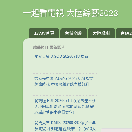
一起看電視 大陸綜藝2023
17wtv首頁
台灣戲劇
大陸戲劇
台綜2
綜藝節目 最新影片
星光大道 XGDD 20260718 周賽
這就是中國 ZJSZG 20260728 智慧
經濟時代 中國收穫網路主權紅利
開講啦 KJL 20260718 跟硬幣差不多
大小的羈扣電池 關鍵時刻卻能救命!
心臟起搏器中也需要它!
開門大吉 KMDJ 20260720 做了一年
多閨蜜 才知道是親姐妹! 出生第10天