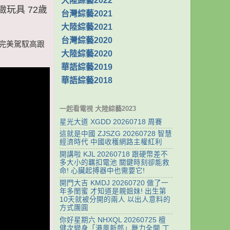
大陸綜藝2022
緻玩具 72歲
台灣綜藝2021
大陸綜藝2021
台灣綜藝2020
歲還完美駕馭高跟
大陸綜藝2020
華語綜藝2019
華語綜藝2018
一起看電視 大陸綜藝2023
星光大道 XGDD 20260718 周賽
這就是中國 ZJSZG 20260728 智慧
經濟時代 中國收穫網路主權紅利
開講啦 KJL 20260718 跟硬幣差不
多大小的羈扣電池 關鍵時刻卻能救
命! 心臟起搏器中也需要它!
開門大吉 KMDJ 20260720 做了一
年多閨蜜 才知道是親姐妹! 出生第
10天就被分開的兩人 以出人意料的
方式團圓
你好星期六 NHXQL 20260725 檀
健次變身「港風新郎」舞力全開 丁