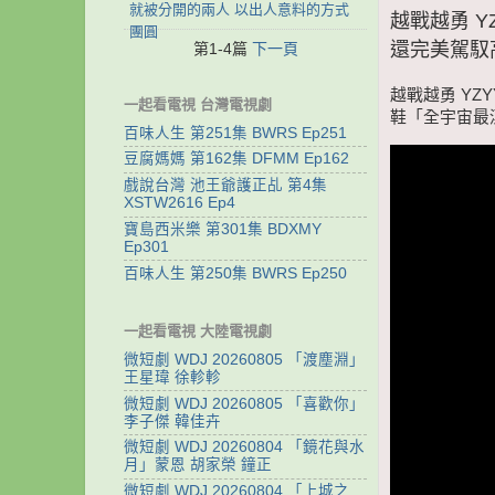
就被分開的兩人 以出人意料的方式
越戰越勇 Y
團圓
還完美駕馭
第1-4篇
下一頁
越戰越勇 YZ
一起看電視 台灣電視劇
鞋「全宇宙最
百味人生 第251集 BWRS Ep251
豆腐媽媽 第162集 DFMM Ep162
戲說台灣 池王爺護正乩 第4集
XSTW2616 Ep4
寶島西米樂 第301集 BDXMY
Ep301
百味人生 第250集 BWRS Ep250
一起看電視 大陸電視劇
微短劇 WDJ 20260805 「渡塵淵」
王星瑋 徐軫軫
微短劇 WDJ 20260805 「喜歡你」
李子傑 韓佳卉
微短劇 WDJ 20260804 「鏡花與水
月」蒙恩 胡家榮 鐘正
微短劇 WDJ 20260804 「上城之