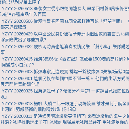
技術只能親兄弟上陣了
 YZYY 20260513 95後女生從小跟蛇同籠長大 畢業回村養6萬多條毒
膽.蛇油各種產品年入百萬
 YZYY 20260506 從澳洲畢業回國 ta同父親打造百畝「稻夢空間」
》都來這裡取景
 YZYY 20260429 以中國公民身份被授予非洲兩個國家的雙酋長 ta
和喀麥隆做出了哪些貢獻?
 YZYY 20260422 硬核消防員也能演奏柔情民樂 「蘇小藍」樂隊講
故事
YZYY 20260415 誰演3集86版《西遊記》就敢要1500塊的高片酬?
如何變成小白龍了?
 YZYY 20260408 拆彈專家走進現實 排爆千餘枚炸彈 0失誤0差錯0
 YZYY 20260401 這個民族在整個中國不到一萬人 他們的生活方式
們展示鬥熊舞萌翻全場
 YZYY 20260325 姐弟還是母子? 傻傻分不清楚! 一道題目竟讓四
覆没」
 YZYY 20260318 楊帆.大鎖二比一跟選手現場較量 誰才是掰手腕全
上河圖! 剪紙藝術的細微精妙超出你想象
 YZYY 20260311 是時候再讓冰墩墩亮個相了! 來看冰墩墩的誕生之
評選? 冰塊被他玩出了花! 冰雕師現場展示冰雕藍蓮花 用冰滿足你