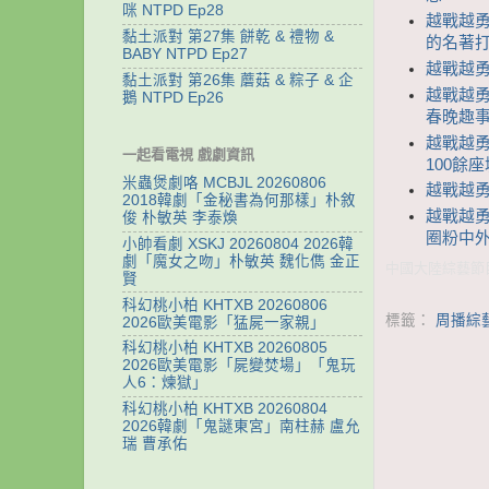
咪 NTPD Ep28
越戰越勇
黏土派對 第27集 餅乾 & 禮物 &
的名著打
BABY NTPD Ep27
越戰越勇 
黏土派對 第26集 蘑菇 & 粽子 & 企
越戰越勇
鵝 NTPD Ep26
春晚趣事
越戰越勇
一起看電視 戲劇資訊
100餘
米蟲煲劇咯 MCBJL 20260806
越戰越勇 
2018韓劇「金秘書為何那樣」朴敘
越戰越勇
俊 朴敏英 李泰煥
圈粉中外
小帥看劇 XSKJ 20260804 2026韓
劇「魔女之吻」朴敏英 魏化儁 金正
中國大陸綜藝節目
賢
科幻桃小柏 KHTXB 20260806
標籤：
周播綜
2026歐美電影「猛屍一家親」
科幻桃小柏 KHTXB 20260805
2026歐美電影「屍變焚場」「鬼玩
人6：煉獄」
科幻桃小柏 KHTXB 20260804
2026韓劇「鬼謎東宮」南柱赫 盧允
瑞 曹承佑