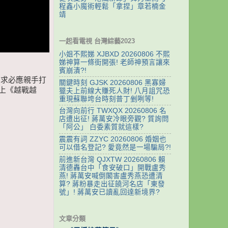
程鑫小魔術輕鬆「拿捏」章若楠金
靖
一起看電視 台灣綜藝2023
小姐不熙娣 XJBXD 20260806 不熙
娣神算一條街開張! 老師神預言讓來
賓崩潰?!
有求必應親手打
關鍵時刻 GJSK 20260806 黑寡婦
上《越戰越
獵夫上前線大賺死人財! 八月詛咒恐
重現蘇聯垮台時刻普丁剉咧等!
台灣向前行 TWXQX 20260806 名
店遭出征! 蔣萬安冷眼旁觀? 質詢問
「阿公」 白委素質就這樣?
震震有詞 ZZYC 20260806 婚姻也
可以借名登記? 愛竟然是一場騙局?!
前進新台灣 QJXTW 20260806 賴
清德轟台中「食安破口」開戰盧秀
燕! 蔣萬安喊倒閣害盧秀燕恐遭清
算? 蔣粉暴走出征饒河名店「東發
號」! 蔣萬安已讀亂回達新境界?
文章分類