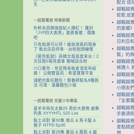
配合 這
生
越戰越勇
蛇乾.蛇
一起看電視 時事新聞
越戰越勇
朴軫永高顏值經紀人爆紅！ 獲封
的家鄉
「JYP四大美男」嘉賓看傻：偶像
越戰越勇
吧
日利亞
只有始源可以停！崔始源真的現身
越戰越勇
了 衝去店前停車⋯台粉抱頭嚇傻
藍」的
《藍色監獄》高橋文哉首度來台！2
天狂跑5場見面會 親喊話台粉
越戰越勇 
候選人 
川口春奈、世足隊長板倉滉宣布結
婚！ 公開雙喜訊：希望寶寶平安
越戰越勇
減肥也能吃麵包！營養師點名8種挑
越戰越勇
法 可頌、菠蘿麵包少碰
小朋友
越戰越勇
「全軍
一起看電視 兒童少年專區
越戰越勇
喜羊羊與灰太狼25 奇妙大營救 劇集
列表 XYYYHTL S25 List
手撕清明
黏土派對 第30集 南瓜 & 馬卡龍 &
越戰越勇
猴子 NTPD Ep30
差點錯過
黏土派對 第28集 番茄 & 鳳梨 & 貓
想