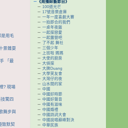
－
《周播綜藝節目》
－
100道光芒
－
17號音樂倉庫
－
一年一度喜劇大賽
－
一拍即合的我們
－
一桌年夜飯
－
一起探戀愛
然都是用毛
－
一起露營吧
－
了不起 舞社
－
三個少年
看十景雜耍
－
上班啦 媽媽
－
大使的廚房
手 「最
－
大偵探
－
大牌Duang
－
大學笑友會
－
大灣仔的夜
－
山水間的家
裡? 現場
－
中國
－
中國好時節
藝技驚四
－
中國好聲音
－
中國有滋味
－
中國婚禮
秧歌舞步與
－
中國詩詞大會
－
中國說唱巔峰對決
要極致默契
－
中華民族