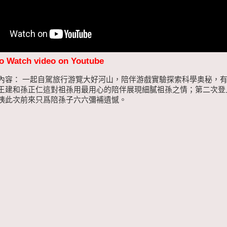
to Watch video on Youtube
內容： 一起自駕旅行游覽大好河山，陪伴游戲實驗探索科學奥秘，
王建和孫正仁這對祖孫用最用心的陪伴展現細膩祖孫之情；第二次登
姨此次前來只爲陪孫子六六彌補遺憾。