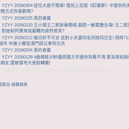
 YZYY 20260304 這位大廚不簡單! 復刻上百道《紅樓夢》中提到的
開方式你喜歡嗎?
YZYY 20260225 真的會贏
 YZYY 20260220 王小瑋王二妮新春開唱 戲腔一齣驚艷全場! 王二
 對她和阿寶來說最難的居然是笑?
 YZYY 20260212 緣分妙不可言 這對小夫妻同名同姓同日生! 用時7
座城市 90後小夥從澳門搭公車到北京
YZYY 20260204 真的會贏
 YZYY 20260128 4歲萌娃10秒復原魔方手速快到看不清 摩洛哥姑
網友 還被當地大使館轉載!
 越戰越勇 線上看tv在17wtv,綜藝節目 越戰越勇 陸綜 重播影片 楊帆
藝節目-越戰越勇