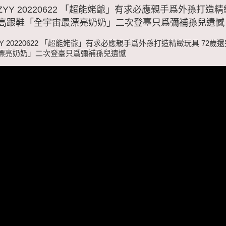
ZYY 20220622 「超能姥爺」有求必應親手爲外孫打造精
高跟鞋「全宇宙最漂亮奶奶」二次登臺只爲彌補孫兒遺憾
YY 20220622 「超能姥爺」有求必應親手爲外孫打造精緻玩具 72
漂亮奶奶」二次登臺只爲彌補孫兒遺憾