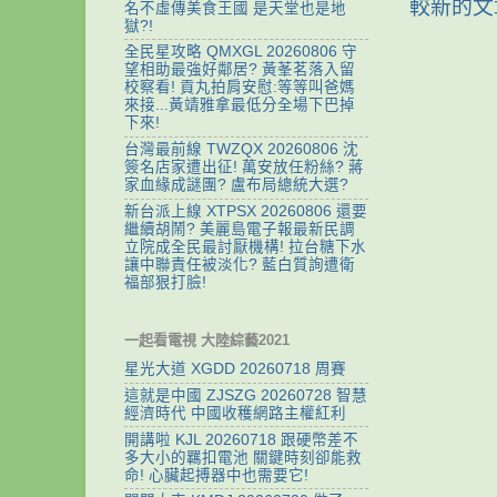
較新的文
名不虛傳美食王國 是天堂也是地
獄?!
全民星攻略 QMXGL 20260806 守
望相助最強好鄰居? 黃莑茗落入留
校察看! 貢丸拍肩安慰:等等叫爸媽
來接...黃靖雅拿最低分全場下巴掉
下來!
台灣最前線 TWZQX 20260806 沈
簽名店家遭出征! 萬安放任粉絲? 蔣
家血緣成謎團? 盧布局總統大選?
新台派上線 XTPSX 20260806 還要
繼續胡鬧? 美麗島電子報最新民調
立院成全民最討厭機構! 拉台糖下水
讓中聯責任被淡化? 藍白質詢遭衛
福部狠打臉!
一起看電視 大陸綜藝2021
星光大道 XGDD 20260718 周賽
這就是中國 ZJSZG 20260728 智慧
經濟時代 中國收穫網路主權紅利
開講啦 KJL 20260718 跟硬幣差不
多大小的羈扣電池 關鍵時刻卻能救
命! 心臟起搏器中也需要它!