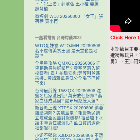
下：犯上者」薛濱弘 王小橙 姜騰
趙慧楠
微短劇 WDJ 20260803 「女王」張
蓓蓓 黃小再
Click Here 
一起看電視 台灣綜藝2022
WTO姐妹會 WTOJMH 20260806
本期節目主要
名不虛傳美食王國 是天堂也是地
造精緻玩具，
獄?!
勇》，王沛阿
全民星攻略 QMXGL 20260806 守
望相助最強好鄰居? 黃莑茗落入留
校察看! 貢丸拍肩安慰:等等叫爸媽
來接...黃靖雅拿最低分全場下巴掉
下來!
台灣最前線 TWZQX 20260806 沈
簽名店家遭出征! 萬安放任粉絲? 蔣
家血緣成謎團? 盧布局總統大選?
新台派上線 XTPSX 20260806 還要
繼續胡鬧? 美麗島電子報最新民調
立院成全民最討厭機構! 拉台糖下水
讓中聯責任被淡化? 藍白質詢遭衛
福部狠打臉!
小姐不熙娣 XJBXD 20260806 不熙