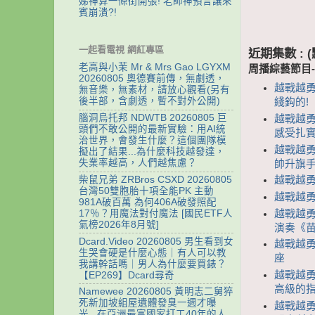
娣神算一條街開張! 老師神預言讓來
賓崩潰?!
一起看電視 網紅專區
近期集數 :
老高與小茉 Mr & Mrs Gao LGYXM
周播綜藝節目
20260805 奧德賽前傳，無劇透，
越戰越勇 
無音樂，無素材，請放心觀看(另有
後半部，含劇透，暫不對外公開)
綫鈎的!
腦洞烏托邦 NDWTB 20260805 巨
越戰越勇
頭們不敢公開的最新實驗：用AI統
感受扎
治世界，會發生什麼？這個團隊模
越戰越勇
擬出了結果...為什麼科技越發達，
失業率越高，人們越焦慮？
帥升旗
柴鼠兄弟 ZRBros CSXD 20260805
越戰越勇 
台灣50雙胞胎十項全能PK 主動
越戰越勇 
981A破百萬 為何406A破發照配
越戰越勇 
17％？用魔法對付魔法 [國民ETF人
氣榜2026年8月號]
演奏《
Dcard.Video 20260805 男生看到女
越戰越勇
生哭會硬是什麼心態｜有人可以教
座
我講幹話嗎｜男人為什麼要買錶？
越戰越勇
【EP269】Dcard尋奇
高級的
Namewee 20260805 黃明志二舅猝
死新加坡組屋遺體發臭一週才曝
越戰越勇
光...在亞洲最富國家打工40年的人