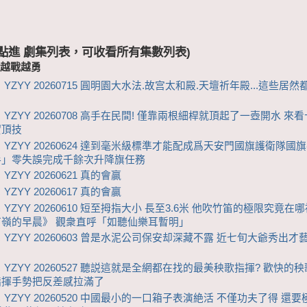
 (點進 劇集列表，可收看所有集數列表)
-越戰越勇
YZYY 20260715 ‌圓明園大水法.故宫太和殿.天壇祈年殿...這些居
 YZYY 20260708 高手在民間! 僅靠兩根細桿就頂起了一壺開水 來
實頂技
 YZYY 20260624 達到毫米級標準才能配成爲天安門國旗護衛隊國旗
手」零失誤完成千餘次升降旗任務
YZYY 20260621 真的會贏
YZYY 20260617 真的會贏
YZYY 20260610 短至拇指大小 長至3.6米 他吹竹笛的極限究竟在哪
苗嶺的早晨》 觀衆直呼「如聽仙樂耳暫明」
 YZYY 20260603 曾是水泥公司保安却深藏不露 近七旬大爺秀出才
 YZYY 20260527 聽説這就是全網都在找的最美秧歌指揮? 歡快的
指揮手勢把反差感拉滿了
 YZYY 20260520 中國最小的一口箱子表演絶活 不僅功夫了得 還