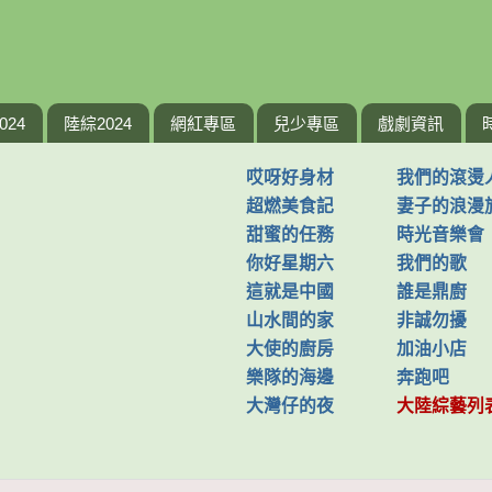
024
陸綜2024
網紅專區
兒少專區
戲劇資訊
哎呀好身材
我們的滾燙
超燃美食記
妻子的浪漫
甜蜜的任務
時光音樂會
你好星期六
我們的歌
這就是中國
誰是鼎廚
山水間的家
非誠勿擾
大使的廚房
加油小店
樂隊的海邊
奔跑吧
大灣仔的夜
大陸綜藝列