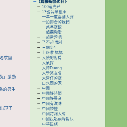
－
《周播綜藝節目》
－
100道光芒
－
17號音樂倉庫
－
一年一度喜劇大賽
－
一拍即合的我們
－
一桌年夜飯
－
一起探戀愛
－
一起露營吧
－
了不起 舞社
－
三個少年
－
上班啦 媽媽
人渴求靈
－
大使的廚房
－
大偵探
－
大牌Duang
－
大學笑友會
心動」激動
－
大灣仔的夜
－
山水間的家
－
中國
春季的男生
－
中國好時節
－
中國好聲音
－
中國有滋味
生出現了!
－
中國婚禮
－
中國詩詞大會
!
－
中國說唱巔峰對決
－
中華民族