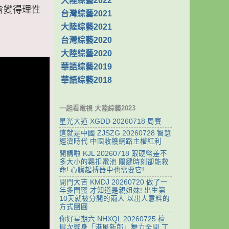
大陸綜藝2022
富會變得理性
台灣綜藝2021
大陸綜藝2021
台灣綜藝2020
大陸綜藝2020
華語綜藝2019
華語綜藝2018
一起看電視 大陸綜藝2023
星光大道 XGDD 20260718 周賽
這就是中國 ZJSZG 20260728 智慧
經濟時代 中國收穫網路主權紅利
開講啦 KJL 20260718 跟硬幣差不
多大小的羈扣電池 關鍵時刻卻能救
命! 心臟起搏器中也需要它!
開門大吉 KMDJ 20260720 做了一
年多閨蜜 才知道是親姐妹! 出生第
10天就被分開的兩人 以出人意料的
方式團圓
你好星期六 NHXQL 20260725 檀
健次變身「港風新郎」舞力全開 丁