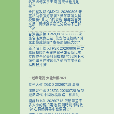
名不虛傳美食王國 是天堂也是地
獄?!
全民星攻略 QMXGL 20260806 守
望相助最強好鄰居? 黃莑茗落入留
校察看! 貢丸拍肩安慰:等等叫爸媽
來接...黃靖雅拿最低分全場下巴掉
下來!
台灣最前線 TWZQX 20260806 沈
簽名店家遭出征! 萬安放任粉絲? 蔣
家血緣成謎團? 盧布局總統大選?
新台派上線 XTPSX 20260806 還要
繼續胡鬧? 美麗島電子報最新民調
立院成全民最討厭機構! 拉台糖下水
讓中聯責任被淡化? 藍白質詢遭衛
福部狠打臉!
一起看電視 大陸綜藝2021
星光大道 XGDD 20260718 周賽
這就是中國 ZJSZG 20260728 智慧
經濟時代 中國收穫網路主權紅利
開講啦 KJL 20260718 跟硬幣差不
多大小的羈扣電池 關鍵時刻卻能救
命! 心臟起搏器中也需要它!