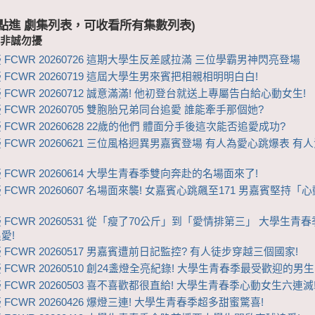
 (點進 劇集列表，可收看所有集數列表)
-非誠勿擾
 FCWR 20260726 這期大學生反差感拉滿 三位學霸男神閃亮登場
 FCWR 20260719 這屆大學生男來賓把相親相明明白白!
 FCWR 20260712 誠意滿滿! 他初登台就送上專屬告白給心動女生!
FCWR 20260705 雙胞胎兄弟同台追愛 ​​誰能牽手那個她?
 FCWR 20260628 22歲的他們 體面分手後這次能否追愛成功?
 FCWR 20260621 三位風格迥異男嘉賓登場 有人為愛心跳爆表 有
 FCWR 20260614 大學生青春季雙向奔赴的名場面來了!
 FCWR 20260607 名場面來襲! 女嘉賓心跳飆至171 男嘉賓堅持「
 FCWR 20260531 從「瘦了70公斤」到「愛情排第三」 大學生青
愛!
 FCWR 20260517 男嘉賓遭前日記監控? 有人徒步穿越三個國家!
 FCWR 20260510 創24盞燈全亮紀錄! 大學生青春季最受歡迎的男
 FCWR 20260503 喜不喜歡都很直給! 大學生青春季心動女生六連滅
FCWR 20260426 爆燈三連! 大學生青春季超多甜蜜驚喜!