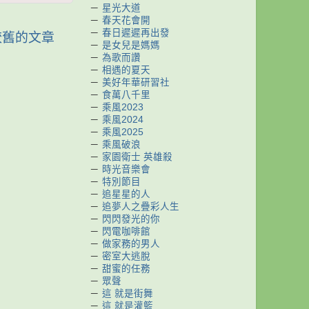
－
星光大道
－
春天花會開
－
春日遲遲再出發
較舊的文章
－
是女兒是媽媽
－
為歌而讚
－
相遇的夏天
－
美好年華研習社
－
食萬八千里
－
乘風2023
－
乘風2024
－
乘風2025
－
乘風破浪
－
家園衛士 英雄殺
－
時光音樂會
－
特別節目
－
追星星的人
－
追夢人之疊彩人生
－
閃閃發光的你
－
閃電咖啡館
－
做家務的男人
－
密室大逃脫
－
甜蜜的任務
－
眾聲
－
這 就是街舞
－
這 就是灌籃