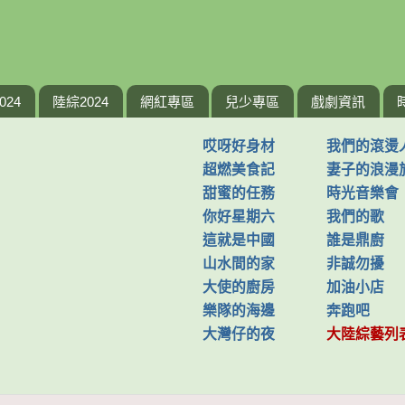
024
陸綜2024
網紅專區
兒少專區
戲劇資訊
哎呀好身材
我們的滾燙
超燃美食記
妻子的浪漫
甜蜜的任務
時光音樂會
你好星期六
我們的歌
這就是中國
誰是鼎廚
山水間的家
非誠勿擾
大使的廚房
加油小店
樂隊的海邊
奔跑吧
大灣仔的夜
大陸綜藝列