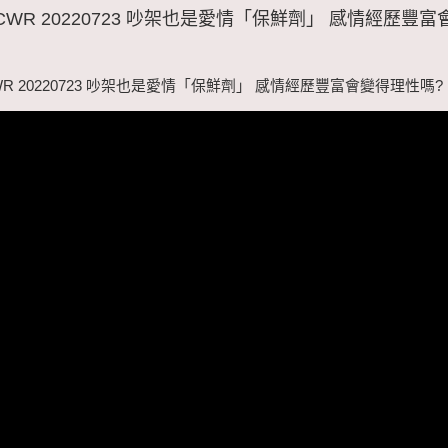
CWR 20220723 吵架也是愛情「保鮮劑」 感情經歷豐
WR 20220723 吵架也是愛情「保鮮劑」 感情經歷豐富會變得理性嗎?