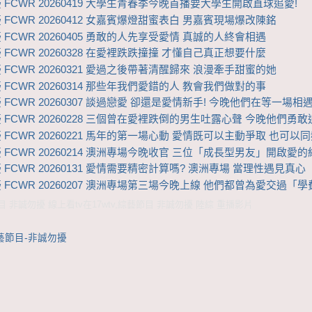
 FCWR 20260419 大學生青春季今晚首播要大學生開啟直球追愛!
 FCWR 20260412 女嘉賓爆燈甜蜜表白 男嘉賓現場爆改陳銘
 FCWR 20260405 勇敢的人先享受愛情 真誠的人終會相遇
 FCWR 20260328 在愛裡跌跌撞撞 才懂自己真正想要什麼
 FCWR 20260321 愛過之後帶著清醒歸來 浪漫牽手甜蜜的她
 FCWR 20260314 那些年我們愛錯的人 教會我們做對的事
 FCWR 20260307 談過戀愛 卻還是愛情新手! 今晚他們在等一場相
 FCWR 20260228 三個曾在愛裡跌倒的男生吐露心聲 今晚他們勇敢
 FCWR 20260221 馬年的第一場心動 愛情既可以主動爭取 也可以
 FCWR 20260214 澳洲專場今晚收官 三位「成長型男友」開啟愛的
 FCWR 20260131 愛情需要精密計算嗎? 澳洲專場 當理性遇見真心
 FCWR 20260207 澳洲專場第三場今晚上線 他們都曾為愛交過「學
 非誠勿擾 線上看tv在17wtv,綜藝節目 非誠勿擾 陸綜 重播影片
藝節目-非誠勿擾