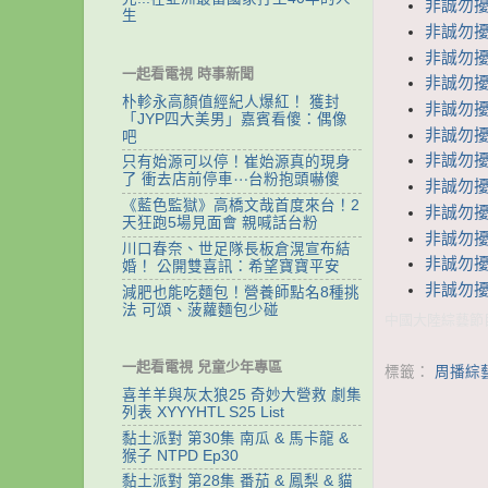
非誠勿擾
生
非誠勿擾
非誠勿擾
一起看電視 時事新聞
非誠勿擾
朴軫永高顏值經紀人爆紅！ 獲封
非誠勿擾
「JYP四大美男」嘉賓看傻：偶像
非誠勿擾
吧
非誠勿擾
只有始源可以停！崔始源真的現身
了 衝去店前停車⋯台粉抱頭嚇傻
非誠勿擾
《藍色監獄》高橋文哉首度來台！2
非誠勿擾
天狂跑5場見面會 親喊話台粉
非誠勿擾
川口春奈、世足隊長板倉滉宣布結
非誠勿擾
婚！ 公開雙喜訊：希望寶寶平安
非誠勿擾
減肥也能吃麵包！營養師點名8種挑
法 可頌、菠蘿麵包少碰
中國大陸綜藝節目
一起看電視 兒童少年專區
標籤：
周播綜
喜羊羊與灰太狼25 奇妙大營救 劇集
列表 XYYYHTL S25 List
黏土派對 第30集 南瓜 & 馬卡龍 &
猴子 NTPD Ep30
黏土派對 第28集 番茄 & 鳳梨 & 貓