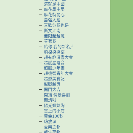
－
這就是中國
－
麻花局中局
－
麻花特開心
－
最強大腦
－
喜歡你我也是
－
斯文江南
－
無限超越班
－
等著我
－
給你 我的新名片
－
萌探探探案
－
超有趣滑雪大會
－
超感星電音
－
超腦少年團
－
超機智青年大會
－
超燃美食記
－
越戰越勇
－
開門大吉
－
開播 情景喜劇
－
開講啦
－
陽光姐妹淘
－
雲上的小店
－
黃金100秒
－
嗨放派
－
愛樂之都
－
新生萬物