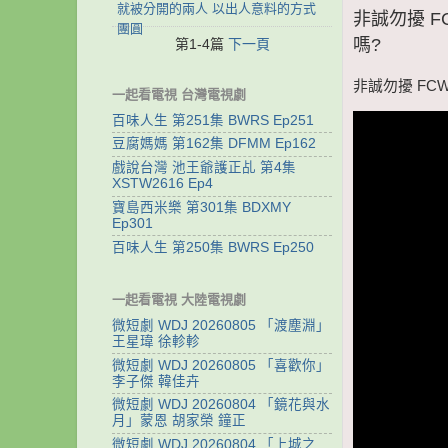
就被分開的兩人 以出人意料的方式
非誠勿擾 F
團圓
嗎?
第1-4篇
下一頁
非誠勿擾 FC
一起看電視 台灣電視劇
百味人生 第251集 BWRS Ep251
豆腐媽媽 第162集 DFMM Ep162
戲說台灣 池王爺護正乩 第4集
XSTW2616 Ep4
寶島西米樂 第301集 BDXMY
Ep301
百味人生 第250集 BWRS Ep250
一起看電視 大陸電視劇
微短劇 WDJ 20260805 「渡塵淵」
王星瑋 徐軫軫
微短劇 WDJ 20260805 「喜歡你」
李子傑 韓佳卉
微短劇 WDJ 20260804 「鏡花與水
月」蒙恩 胡家榮 鐘正
微短劇 WDJ 20260804 「上城之