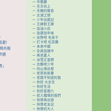
－
中餐廳
－
天天向上
－
天賜的聲音
－
太湖之戀
－
少年出遊記
－
王牌對王牌
－
加油小店
－
加康加年味
遇
－
去野吧 毛孩子
－
打卡吧 吃貨團
追愛!
－
未來中國
同頻共振
－
全員加速中
終選
－
再見愛人
－
冰雪正當燃
－
合夥吧少年
費」
－
向山海出發
－
老郭有新番
－
老闆不知道的我
－
你好 大女生
－
你好生活
－
你好星期六
－
初入職場的我們
－
快樂再出發
－
快樂老友記
－
快樂的大人