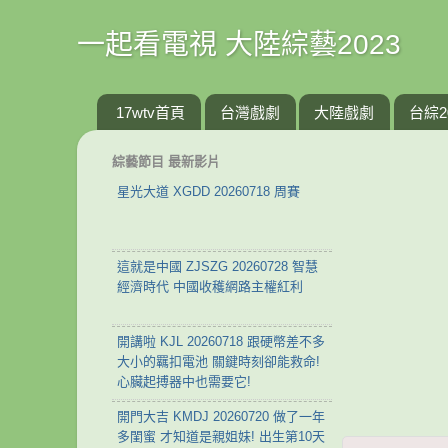
一起看電視 大陸綜藝2023
17wtv首頁
台灣戲劇
大陸戲劇
台綜2
綜藝節目 最新影片
星光大道 XGDD 20260718 周賽
這就是中國 ZJSZG 20260728 智慧
經濟時代 中國收穫網路主權紅利
開講啦 KJL 20260718 跟硬幣差不多
大小的羈扣電池 關鍵時刻卻能救命!
心臟起搏器中也需要它!
開門大吉 KMDJ 20260720 做了一年
多閨蜜 才知道是親姐妹! 出生第10天