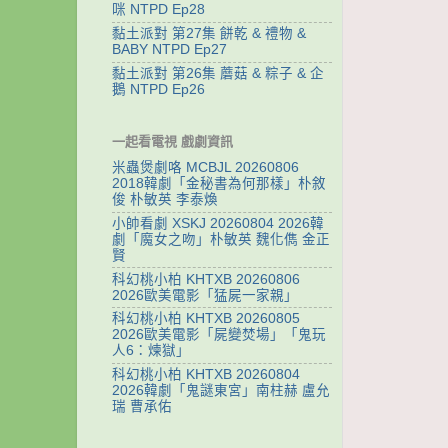
咪 NTPD Ep28
黏土派對 第27集 餅乾 & 禮物 &
BABY NTPD Ep27
黏土派對 第26集 蘑菇 & 粽子 & 企
鵝 NTPD Ep26
一起看電視 戲劇資訊
米蟲煲劇咯 MCBJL 20260806
2018韓劇「金秘書為何那樣」朴敘
俊 朴敏英 李泰煥
小帥看劇 XSKJ 20260804 2026韓
劇「魔女之吻」朴敏英 魏化儁 金正
賢
科幻桃小柏 KHTXB 20260806
2026歐美電影「猛屍一家親」
科幻桃小柏 KHTXB 20260805
2026歐美電影「屍變焚場」「鬼玩
人6：煉獄」
科幻桃小柏 KHTXB 20260804
2026韓劇「鬼謎東宮」南柱赫 盧允
瑞 曹承佑