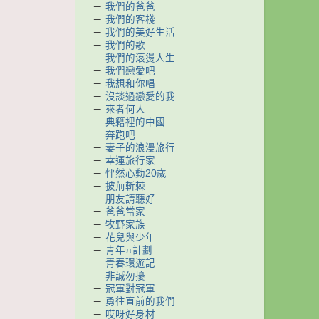
－
我們的爸爸
－
我們的客棧
－
我們的美好生活
－
我們的歌
－
我們的滾燙人生
－
我們戀愛吧
－
我想和你唱
－
沒談過戀愛的我
－
來者何人
－
典籍裡的中國
－
奔跑吧
－
妻子的浪漫旅行
－
幸運旅行家
－
怦然心動20歲
－
披荊斬棘
－
朋友請聽好
－
爸爸當家
－
牧野家族
－
花兒與少年
－
青年π計劃
－
青春環遊記
－
非誠勿擾
－
冠軍對冠軍
－
勇往直前的我們
－
哎呀好身材