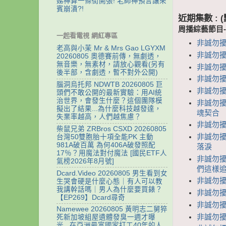
娣神算一條街開張! 老師神預言讓來
賓崩潰?!
近期集數 :
周播綜藝節目
一起看電視 網紅專區
非誠勿擾
老高與小茉 Mr & Mrs Gao LGYXM
非誠勿擾
20260805 奧德賽前傳，無劇透，
無音樂，無素材，請放心觀看(另有
非誠勿擾
後半部，含劇透，暫不對外公開)
非誠勿擾 
腦洞烏托邦 NDWTB 20260805 巨
非誠勿擾
頭們不敢公開的最新實驗：用AI統
治世界，會發生什麼？這個團隊模
非誠勿擾
擬出了結果...為什麼科技越發達，
魂契合
失業率越高，人們越焦慮？
非誠勿擾
柴鼠兄弟 ZRBros CSXD 20260805
非誠勿擾
台灣50雙胞胎十項全能PK 主動
981A破百萬 為何406A破發照配
落淚
17％？用魔法對付魔法 [國民ETF人
非誠勿擾
氣榜2026年8月號]
們這樣追
Dcard.Video 20260805 男生看到女
非誠勿擾
生哭會硬是什麼心態｜有人可以教
我講幹話嗎｜男人為什麼要買錶？
非誠勿擾
【EP269】Dcard尋奇
非誠勿擾
Namewee 20260805 黃明志二舅猝
非誠勿擾 
死新加坡組屋遺體發臭一週才曝
光...在亞洲最富國家打工40年的人