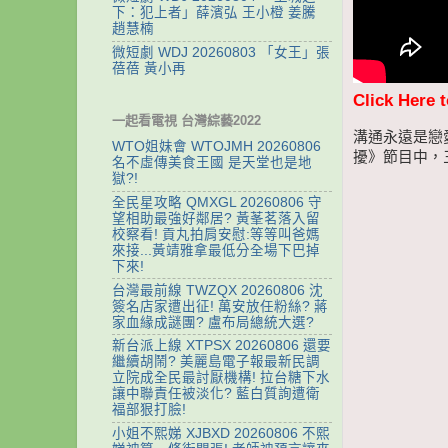
下：犯上者」薛濱弘 王小橙 姜騰
趙慧楠
微短劇 WDJ 20260803 「女王」張
蓓蓓 黃小再
Click Here 
一起看電視 台灣綜藝2022
溝通永遠是戀
WTO姐妹會 WTOJMH 20260806
擾》節目中，
名不虛傳美食王國 是天堂也是地
獄?!
全民星攻略 QMXGL 20260806 守
望相助最強好鄰居? 黃莑茗落入留
校察看! 貢丸拍肩安慰:等等叫爸媽
來接...黃靖雅拿最低分全場下巴掉
下來!
台灣最前線 TWZQX 20260806 沈
簽名店家遭出征! 萬安放任粉絲? 蔣
家血緣成謎團? 盧布局總統大選?
新台派上線 XTPSX 20260806 還要
繼續胡鬧? 美麗島電子報最新民調
立院成全民最討厭機構! 拉台糖下水
讓中聯責任被淡化? 藍白質詢遭衛
福部狠打臉!
小姐不熙娣 XJBXD 20260806 不熙