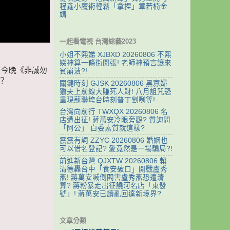
程鑫小魔術輕鬆「拿捏」章若楠金
靖
一起看電視 台灣綜藝2023
小姐不熙娣 XJBXD 20260806 不熙
娣神算一條街開張! 老師神預言讓來
？今晚《非誠勿
賓崩潰?!
？
關鍵時刻 GJSK 20260806 黑寡婦
獵夫上前線大賺死人財! 八月詛咒恐
重現蘇聯垮台時刻普丁剉咧等!
台灣向前行 TWXQX 20260806 名
店遭出征! 蔣萬安冷眼旁觀? 質詢問
「阿公」 白委素質就這樣?
震震有詞 ZZYC 20260806 婚姻也
可以借名登記? 愛竟然是一場騙局?!
前進新台灣 QJXTW 20260806 賴
清德轟台中「食安破口」開戰盧秀
燕! 蔣萬安喊倒閣害盧秀燕恐遭清
算? 蔣粉暴走出征饒河名店「東發
號」! 蔣萬安已讀亂回達新境界?
文章分類