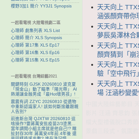
天天向上 TTX
櫻野3加1 簡介 YY3J1 Synopsis
涵張顏齊帶你
一起看電視 大陸電視劇二區
天天向上 TTX
心理師 劇集列表 XLS List
夢辰吳澤林合
心理師 簡介 XLS Synopsis
天天向上 TTX
心理師 第17集 XLS Ep17
心理師 第16集 XLS Ep16
顏齊猜到「崩
心理師 第15集 XLS Ep15
天天向上 TTX
驗「空中飛行
一起看電視 台灣綜藝2021
天天向上 TTX
關鍵時刻 GJSK 20260810 波克夏
「現金山」動了瞄準「陽光帶」 AI
場 汪涵秒變
熱潮讓金融男成「最Hot壞男孩」!
震震有詞 ZZYC 20260810 從遺物
中國大陸綜藝節目 天天
中重新認識家人! 該如何斷捨離跟親
人告別?
影片 汪涵 齊思鈞 
前進新台灣 QJXTW 20260810 這
檔大型禮儀脫口秀節
啥操作?要蔣萬安批疫苗2/3塗黑...
當年調閱小組主席就是他自己!? 瞎
景戲三段式，氛圍歡
扯封存30年 蔣萬安4年前.4年後 還
是同樣造謠步數? 誰在洗記憶