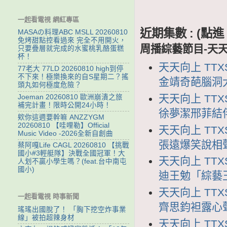
一起看電視 網紅專區
近期集數 : (
MASAの料理ABC MSLL 20260810
免烤甜點控看過來 完全不用開火，
周播綜藝節目-天
只要疊層就完成的水蜜桃乳酪蛋糕
杯！
天天向上 TTX
77老大 77LD 20260810 high到停
不下來！極樂換來的自S星期二？搖
金靖奇葩腦洞
頭丸如何極度危險？
天天向上 TTX
Joeman 20260810 歐洲崩潰之旅
補完計畫！限時公開24小時！
徐夢潔邢菲結
欸你這週要幹嘛 ANZZYGM
20260810 【哇哩勒】Official
天天向上 TTX
Music Video -2026全新自創曲
張遠爆笑說相
蔡阿嘎Life CAGL 20260810 【挑戰
國小#3輕艇隊】決戰全國冠軍！大
天天向上 TTX
人划不贏小學生嗎？(feat.台中南屯
國小)
迪王勉「綜藝
天天向上 TTXS
一起看電視 時事新聞
齊思鈞袒露心
瑤瑤出國脫了！ 「胸下挖空炸事業
線」被拍超辣身材
天天向上 TTX