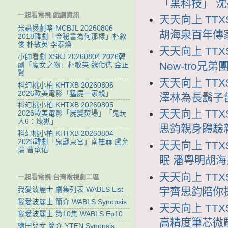
「黑科技」 沈
一起看電視 戲劇資訊
天天向上 TTX
米蟲煲劇咯 MCBJL 20260806
胡海泉百年傳
2018韓劇「金秘書為何那樣」朴敘
俊 朴敏英 李泰煥
天天向上 TTX
小帥看劇 XSKJ 20260804 2026韓
New-tro兄
劇「魔女之吻」朴敏英 魏化儁 金正
賢
天天向上 TTXS
科幻桃小柏 KHTXB 20260806
2026歐美電影「猛屍一家親」
澤林為長鬍子
科幻桃小柏 KHTXB 20260805
天天向上 TTX
2026歐美電影「屍變焚場」「鬼玩
人6：煉獄」
思鈞親身體驗
科幻桃小柏 KHTXB 20260804
2026韓劇「鬼謎東宮」南柱赫 盧允
天天向上 TTX
瑞 曹承佑
眠 潘粵明胡
天天向上 TTX
一起看電視 台灣電視劇二區
宇齊思鈞陪你
我愛波麗士 劇集列表 WABLS List
我愛波麗士 簡介 WABLS Synopsis
天天向上 TTX
我愛波麗士 第10集 WABLS Ep10
高精度筆芯微
鹽田兒女 簡介 YTEN Synopsis