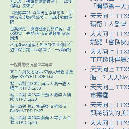
方志友、楊銘威證實離婚！ 「12年
「開學第一天」
情斷」發聲了
《慶餘年2》資深男星秦焰逝世！享
天天向上 TTX
壽72歲 她震驚痛悼：上周才聽聞住
院
環衛工人發聲
百萬網紅「遭閨蜜騙去菲律賓」殘
天天向上 TTX
忍殺害！失蹤3年確定遭撕票 家屬
崩潰
妮變「雪糕俠
不捨Jisoo落淚！BLACKPINK迎10
週年爆爭議 Lisa發聲了：一起面對
天天向上 TTX
丁真珍珠伴舞
一起看電視 兒童少年專區
天天向上 TTX
喜羊羊與灰太狼25 奇妙大營救 劇集
船」? 天天Ne
列表 XYYYHTL S25 List
黏土派對 第30集 南瓜 & 馬卡龍 &
天天向上 TTX
猴子 NTPD Ep30
市擺攤
黏土派對 第28集 番茄 & 鳳梨 & 貓
咪 NTPD Ep28
天天向上 TTX
黏土派對 第27集 餅乾 & 禮物 &
BABY NTPD Ep27
即將消失的美
黏土派對 第26集 蘑菇 & 粽子 & 企
天天向上 TTX
鵝 NTPD Ep26