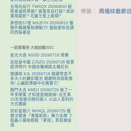
台灣向前行 TWXQX 20260810 秘
標籤：
周播綜藝節目
密會議控黑箱? 蔣萬安自打臉? 起訴
書現蹤影? 花蓮王惹上麻煩?
夢想街57號 MXJ57H 20260810 優
雅外觀藏著勁爆動力! 盤點那些低調
的西裝暴徒
一起看電視 大陸綜藝2021
星光大道 XGDD 20260718 周賽
這就是中國 ZJSZG 20260728 智慧
經濟時代 中國收穫網路主權紅利
開講啦 KJL 20260718 跟硬幣差不
多大小的羈扣電池 關鍵時刻卻能救
命! 心臟起搏器中也需要它!
開門大吉 KMDJ 20260720 做了一
年多閨蜜 才知道是親姐妹! 出生第
10天就被分開的兩人 以出人意料的
方式團圓
你好星期六 NHXQL 20260725 檀
健次變身「港風新郎」舞力全開 丁
程鑫小魔術輕鬆「拿捏」章若楠金
靖