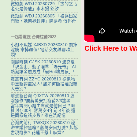
微短劇 WDJ 20260729 「撿的乞丐
老公是條龍」李木揚 銘汐
微短劇 WDJ 20260805 「被逐出家
門後，她商界封神」陳夢希 傅邦奇
一起看電視 台灣綜藝2022
小姐不熙娣 XJBXD 20260810 關掉
Click Here to W
濾鏡 拿掉顏值! 電話交友越聊越上
頭!
關鍵時刻 GJSK 20260810 波克夏
「現金山」動了瞄準「陽光帶」 AI
熱潮讓金融男成「最Hot壞男孩」!
震震有詞 ZZYC 20260810 從遺物
中重新認識家人! 該如何斷捨離跟親
人告別?
前進新台灣 QJXTW 20260810 這
啥操作?要蔣萬安批疫苗2/3塗黑...
當年調閱小組主席就是他自己!? 瞎
扯封存30年 蔣萬安4年前.4年後 還
是同樣造謠步數? 誰在洗記憶
台灣向前行 TWXQX 20260810 秘
密會議控黑箱? 蔣萬安自打臉? 起訴
書現蹤影? 花蓮王惹上麻煩?