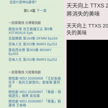
這是什麼神仙愛情?
天天向上 TTXS
第1-4篇
下一頁
將消失的美味
一起看電視 台灣電視劇
天天向上 TTXS 
戲說台灣 池王爺護正乩 第6集
失的美味
XSTW2616 Ep6
豆腐媽媽 第164集 DFMM Ep164
百味人生 第253集 BWRS Ep253
寶島西米樂 第303集 BDXMY
Ep303
百味人生 第252集 BWRS Ep252
一起看電視 大陸電視劇
微短劇 WDJ 20260808 「王妃系統
在手，氣的王爺發抖」姜竣瀚 董玥
妤
微短劇 WDJ 20260807 「秦爺，領
個證先」楊寒 吳佳璐
微短劇 WDJ 20260807 「移巢」劉
蕭旭 王格格