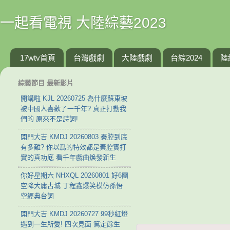
一起看電視 大陸綜藝2023
17wtv首頁
台灣戲劇
大陸戲劇
台綜2024
陸
綜藝節目 最新影片
開講啦 KJL 20260725 為什麼蘇東坡
被中國人喜歡了一千年? 真正打動我
們的 原來不是詩詞!
開門大吉 KMDJ 20260803 秦腔到底
有多難? 你以爲的特效都是秦腔實打
實的真功底 看千年戲曲焕發新生
你好星期六 NHXQL 20260801 好6團
空降大庸古城 丁程鑫爆笑模仿孫悟
空經典台詞
開門大吉 KMDJ 20260727 99秒紅燈
遇到一生所愛! 四次見面 篤定餘生