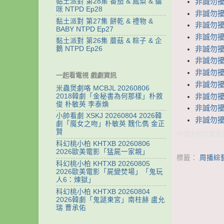
黏土派對 第28集 番茄 & 鳳梨 & 貓
非誠勿擾
咪 NTPD Ep28
非誠勿擾
黏土派對 第27集 餅乾 & 禮物 &
非誠勿擾
BABY NTPD Ep27
非誠勿擾
黏土派對 第26集 蘑菇 & 粽子 & 企
非誠勿擾
鵝 NTPD Ep26
非誠勿擾
非誠勿擾
一起看電視 戲劇資訊
非誠勿擾
米蟲煲劇咯 MCBJL 20260806
非誠勿擾
2018韓劇「金秘書為何那樣」朴敘
俊 朴敏英 李泰煥
非誠勿擾
小帥看劇 XSKJ 20260804 2026韓
非誠勿擾
劇「魔女之吻」朴敏英 魏化儁 金正
賢
中國大陸綜藝節目
科幻桃小柏 KHTXB 20260806
2026歐美電影「猛屍一家親」
標籤：
周播綜
科幻桃小柏 KHTXB 20260805
2026歐美電影「屍變焚場」「鬼玩
人6：煉獄」
科幻桃小柏 KHTXB 20260804
2026韓劇「鬼謎東宮」南柱赫 盧允
瑞 曹承佑