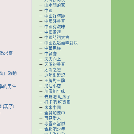
－
山水間的家
－
中國
－
中國好時節
－
中國好聲音
－
中國有滋味
－
中國婚禮
－
中國詩詞大會
－
中國說唱巔峰對決
－
中華民族
人渴求靈
－
中餐廳
－
天天向上
－
天賜的聲音
－
太湖之戀
心動」激動
－
少年出遊記
－
王牌對王牌
－
加油小店
春季的男生
－
加康加年味
－
去野吧 毛孩子
－
打卡吧 吃貨團
生出現了!
－
未來中國
－
全員加速中
!
－
再見愛人
－
冰雪正當燃
－
合夥吧少年