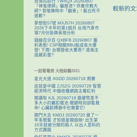
台灣向前行 TWXQX 20260807
「神鬼律師」騙慈濟? 供養宗教大
較新的文
師? 昔嗆陳時中「翻車」! 藍白死不
道歉?
夢想街57號 MXJ57H 20260807
2026下半年的第1個月 台灣汽車市
場7月份掛牌表現分析
錢線百分百 QXBFB 20260807 獲
利表態! CSP相關BBU股成長大爆
發! 下周! 台積營收大驚奇? 鴻海法
說藏彩蛋?
一起看電視 大陸綜藝2021
星光大道 XGDD 20260718 周賽
這就是中國 ZJSZG 20260728 智慧
經濟時代 中國收穫網路主權紅利
開講啦 KJL 20260718 跟硬幣差不
多大小的羈扣電池 關鍵時刻卻能救
命! 心臟起搏器中也需要它!
開門大吉 KMDJ 20260720 做了一
年多閨蜜 才知道是親姐妹! 出生第
10天就被分開的兩人 以出人意料的
方式團圓