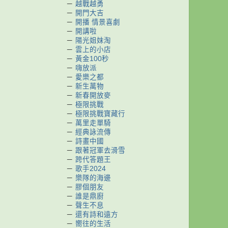
－
越戰越勇
－
開門大吉
－
開播 情景喜劇
－
開講啦
－
陽光姐妹淘
－
雲上的小店
－
黃金100秒
－
嗨放派
－
愛樂之都
－
新生萬物
－
新春開放麥
－
極限挑戰
－
極限挑戰寶藏行
－
萬里走單騎
－
經典詠流傳
－
詩畫中國
－
跟著冠軍去滑雪
－
跨代答題王
－
歌手2024
－
樂隊的海邊
－
膠個朋友
－
誰是鼎廚
－
聲生不息
－
還有詩和遠方
－
嚮往的生活