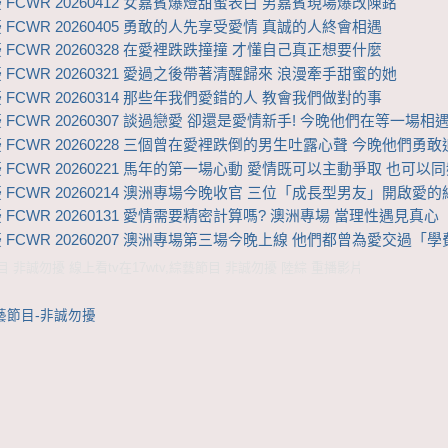
 FCWR 20260412 女嘉賓爆燈甜蜜表白 男嘉賓現場爆改陳銘
 FCWR 20260405 勇敢的人先享受愛情 真誠的人終會相遇
 FCWR 20260328 在愛裡跌跌撞撞 才懂自己真正想要什麼
 FCWR 20260321 愛過之後帶著清醒歸來 浪漫牽手甜蜜的她
 FCWR 20260314 那些年我們愛錯的人 教會我們做對的事
 FCWR 20260307 談過戀愛 卻還是愛情新手! 今晚他們在等一場相
 FCWR 20260228 三個曾在愛裡跌倒的男生吐露心聲 今晚他們勇敢
 FCWR 20260221 馬年的第一場心動 愛情既可以主動爭取 也可以
 FCWR 20260214 澳洲專場今晚收官 三位「成長型男友」開啟愛的
 FCWR 20260131 愛情需要精密計算嗎? 澳洲專場 當理性遇見真心
 FCWR 20260207 澳洲專場第三場今晚上線 他們都曾為愛交過「學
 非誠勿擾 線上看tv在17wtv,綜藝節目 非誠勿擾 陸綜 重播影片
藝節目-非誠勿擾