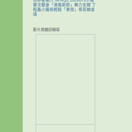
你好星期六 NHXQL 20260725 檀
健次變身「港風新郎」舞力全開 丁
程鑫小魔術輕鬆「拿捏」章若楠金
靖
影片問題回報區