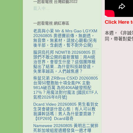
一起看電視 台灣綜藝2022
載入中…
Click Here 
一起看電視 網紅專區
老高與小茉 Mr & Mrs Gao LGYXM
本週，《非誠
20260805 奧德賽前傳，無劇透，
同，帶著對愛
無音樂，無素材，請放心觀看(另有
後半部，含劇透，暫不對外公開)
腦洞烏托邦 NDWTB 20260805 巨
頭們不敢公開的最新實驗：用AI統
治世界，會發生什麼？這個團隊模
擬出了結果...為什麼科技越發達，
失業率越高，人們越焦慮？
柴鼠兄弟 ZRBros CSXD 20260805
台灣50雙胞胎十項全能PK 主動
981A破百萬 為何406A破發照配
17％？用魔法對付魔法 [國民ETF人
氣榜2026年8月號]
Dcard.Video 20260805 男生看到女
生哭會硬是什麼心態｜有人可以教
我講幹話嗎｜男人為什麼要買錶？
【EP269】Dcard尋奇
Namewee 20260805 黃明志二舅猝
死新加坡組屋遺體發臭一週才曝