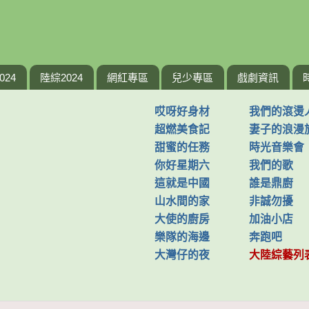
024
陸綜2024
網紅專區
兒少專區
戲劇資訊
哎呀好身材
我們的滾燙
超燃美食記
妻子的浪漫
甜蜜的任務
時光音樂會
你好星期六
我們的歌
這就是中國
誰是鼎廚
山水間的家
非誠勿擾
大使的廚房
加油小店
樂隊的海邊
奔跑吧
大灣仔的夜
大陸綜藝列