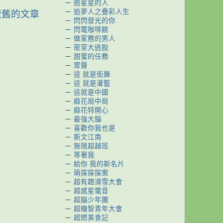
－
追星星的人
－
追夢人之疊彩人生
較舊的文章
－
閃閃發光的你
－
閃電咖啡館
－
做家務的男人
－
密室大逃脫
－
甜蜜的任務
－
眾聲
－
這 就是街舞
－
這 就是灌籃
－
這就是中國
－
麻花局中局
－
麻花特開心
－
最強大腦
－
喜歡你我也是
－
斯文江南
－
無限超越班
－
等著我
－
給你 我的新名片
－
萌探探探案
－
超有趣滑雪大會
－
超感星電音
－
超腦少年團
－
超機智青年大會
－
超燃美食記