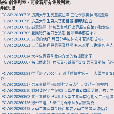
 (點進 劇集列表，可收看所有集數列表)
-非誠勿擾
 FCWR 20260726 這期大學生反差感拉滿 三位學霸男神閃亮登場
 FCWR 20260719 這屆大學生男來賓把相親相明明白白!
 FCWR 20260712 誠意滿滿! 他初登台就送上專屬告白給心動女生!
FCWR 20260705 雙胞胎兄弟同台追愛 ​​誰能牽手那個她?
 FCWR 20260628 22歲的他們 體面分手後這次能否追愛成功?
 FCWR 20260621 三位風格迥異男嘉賓登場 有人為愛心跳爆表 有
 FCWR 20260614 大學生青春季雙向奔赴的名場面來了!
 FCWR 20260607 名場面來襲! 女嘉賓心跳飆至171 男嘉賓堅持「
 FCWR 20260531 從「瘦了70公斤」到「愛情排第三」 大學生青
愛!
 FCWR 20260517 男嘉賓遭前日記監控? 有人徒步穿越三個國家!
 FCWR 20260510 創24盞燈全亮紀錄! 大學生青春季最受歡迎的男
 FCWR 20260503 喜不喜歡都很直給! 大學生青春季心動女生六連滅
FCWR 20260426 爆燈三連! 大學生青春季超多甜蜜驚喜!
 FCWR 20260419 大學生青春季今晚首播要大學生開啟直球追愛!