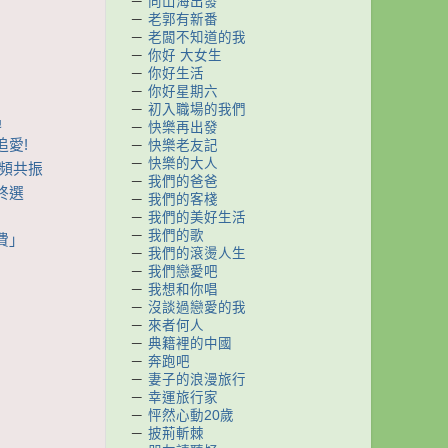
－
向山海出發
－
老郭有新番
－
老闆不知道的我
－
你好 大女生
－
你好生活
－
你好星期六
－
初入職場的我們
遇
－
快樂再出發
追愛!
－
快樂老友記
－
快樂的大人
同頻共振
－
我們的爸爸
終選
－
我們的客棧
－
我們的美好生活
－
我們的歌
費」
－
我們的滾燙人生
－
我們戀愛吧
－
我想和你唱
－
沒談過戀愛的我
－
來者何人
－
典籍裡的中國
－
奔跑吧
－
妻子的浪漫旅行
－
幸運旅行家
－
怦然心動20歲
－
披荊斬棘