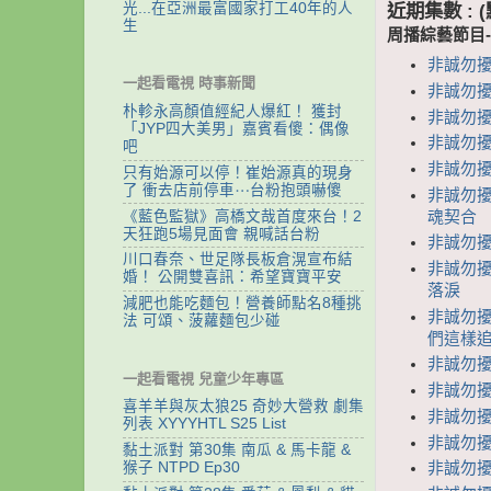
近期集數 :
光...在亞洲最富國家打工40年的人
生
周播綜藝節目
非誠勿擾
一起看電視 時事新聞
非誠勿擾
朴軫永高顏值經紀人爆紅！ 獲封
非誠勿擾
「JYP四大美男」嘉賓看傻：偶像
非誠勿擾 
吧
非誠勿擾
只有始源可以停！崔始源真的現身
了 衝去店前停車⋯台粉抱頭嚇傻
非誠勿擾
《藍色監獄》高橋文哉首度來台！2
魂契合
天狂跑5場見面會 親喊話台粉
非誠勿擾
川口春奈、世足隊長板倉滉宣布結
非誠勿擾
婚！ 公開雙喜訊：希望寶寶平安
落淚
減肥也能吃麵包！營養師點名8種挑
非誠勿擾
法 可頌、菠蘿麵包少碰
們這樣追
非誠勿擾
一起看電視 兒童少年專區
非誠勿擾
喜羊羊與灰太狼25 奇妙大營救 劇集
非誠勿擾
列表 XYYYHTL S25 List
非誠勿擾 
黏土派對 第30集 南瓜 & 馬卡龍 &
猴子 NTPD Ep30
非誠勿擾