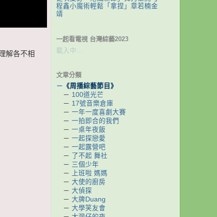
程鑫小魔術輕鬆「拿捏」章若楠金
靖
一起看電視 台灣綜藝2023
載入中…
理解各不相
文章分類
－
《周播綜藝節目》
－
100道光芒
－
17號音樂倉庫
－
一年一度喜劇大賽
－
一拍即合的我們
－
一桌年夜飯
－
一起探戀愛
－
一起露營吧
－
了不起 舞社
－
三個少年
－
上班啦 媽媽
－
大使的廚房
－
大偵探
－
大牌Duang
－
大學笑友會
－
大灣仔的夜