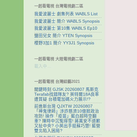
一起看電視 台灣電視劇二區
我愛波麗士 劇集列表 WABLS List
我愛波麗士 簡介 WABLS Synopsis
我愛波麗士 第10集 WABLS Ep10
鹽田兒女 簡介 YTEN Synopsis
櫻野3加1 簡介 YY3J1 Synopsis
一起看電視 大陸電視劇二區
載入中…
一起看電視 台灣綜藝2021
關鍵時刻 GJSK 20260807 馬斯克
Terafab找錯隊友? 英特爾18A良率
遭質疑 台積電加碼火力展示!?
前進新台灣 QJXTW 20260807
「神鬼律師」涉詐慈濟10億掀政治
攻防! 操作「疫苗」藍白超時空翻
車? 陳時中沉冤得雪! 蔣萬安不道歉
又扯中央? 小英出手挺蘇巧慧! 藍營
雙北陷入困局?