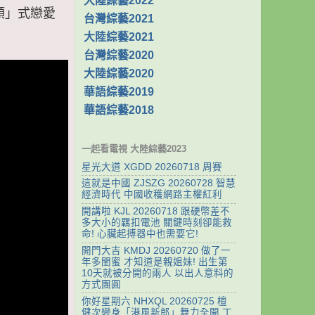
大陸綜藝2022
引領」式戀愛
台灣綜藝2021
大陸綜藝2021
台灣綜藝2020
大陸綜藝2020
華語綜藝2019
華語綜藝2018
一起看電視 大陸綜藝2023
星光大道 XGDD 20260718 周賽
這就是中國 ZJSZG 20260728 智慧
經濟時代 中國收穫網路主權紅利
開講啦 KJL 20260718 跟硬幣差不
多大小的羈扣電池 關鍵時刻卻能救
命! 心臟起搏器中也需要它!
開門大吉 KMDJ 20260720 做了一
年多閨蜜 才知道是親姐妹! 出生第
10天就被分開的兩人 以出人意料的
方式團圓
你好星期六 NHXQL 20260725 檀
健次變身「港風新郎」舞力全開 丁