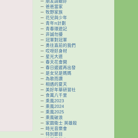
－
朋友請聽好
－
爸爸當家
－
牧野家族
－
花兒與少年
－
青年π計劃
－
青春環遊記
－
非誠勿擾
－
冠軍對冠軍
－
勇往直前的我們
－
哎呀好身材
－
星光大道
－
春天花會開
－
春日遲遲再出發
－
是女兒是媽媽
－
為歌而讚
－
相遇的夏天
－
美好年華研習社
－
食萬八千里
－
乘風2023
－
乘風2024
－
乘風2025
－
乘風破浪
－
家園衛士 英雄殺
－
時光音樂會
－
特別節目