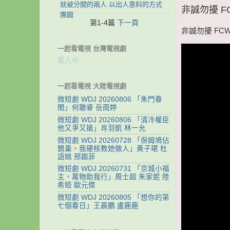
就被分開的兩人 以出人意料的方式
非誠勿擾 F
團圓
第1-4篇
下一頁
非誠勿擾 FC
一起看電視 台灣電視劇
載入中…
一起看電視 大陸電視劇
微短劇 WDJ 20260806 「朱門春
閨」何聰睿 岳雨婷
微短劇 WDJ 20260806 「清冷權臣
他又爭又搶」肖羽凱 林一允
微短劇 WDJ 20260728 「保姆鳩佔
鵲巢，我硬核教她做人」黃子珺 杜
語嫣 邢銣菲
微短劇 WDJ 20260731 「京城小福
主，萬物助我行」周士超 朱家妮 陸
希婭 歐元傑
微短劇 WDJ 20260805 「想你的第
七個春日」王晨鵬 盧鹿鹿