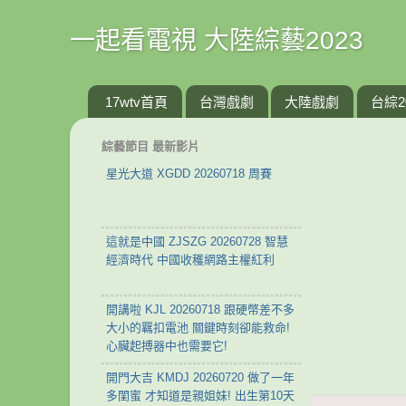
一起看電視 大陸綜藝2023
17wtv首頁
台灣戲劇
大陸戲劇
台綜2
綜藝節目 最新影片
星光大道 XGDD 20260718 周賽
這就是中國 ZJSZG 20260728 智慧
經濟時代 中國收穫網路主權紅利
開講啦 KJL 20260718 跟硬幣差不多
大小的羈扣電池 關鍵時刻卻能救命!
心臟起搏器中也需要它!
開門大吉 KMDJ 20260720 做了一年
多閨蜜 才知道是親姐妹! 出生第10天