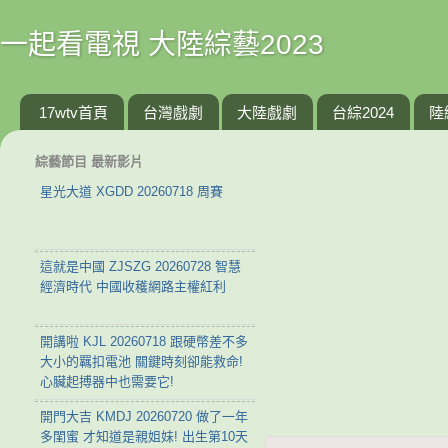
一起看電視 大陸綜藝2023
17wtv首頁
台灣戲劇
大陸戲劇
台綜2024
陸
綜藝節目 最新影片
星光大道 XGDD 20260718 周賽
這就是中國 ZJSZG 20260728 智慧
經濟時代 中國收穫網路主權紅利
開講啦 KJL 20260718 跟硬幣差不多
大小的羈扣電池 關鍵時刻卻能救命!
心臟起搏器中也需要它!
開門大吉 KMDJ 20260720 做了一年
多閨蜜 才知道是親姐妹! 出生第10天