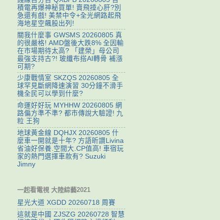
積電再爆神秘買單! 賣飛捶心肝?別
急還有戲! 美禁中令+全光網路起飛
海地星空飆股出列!
關我什麼事 GWSMS 20260805 真
的很嚴格! AMD盤後大跌8% 全因輸
在市場期待太高? 「建榮」母公司
最強支持古?! 玻纖布搭AI轉骨 補漲
可期?
少康戰情室 SKZQS 20260805 全
球罕見斷網降速演習 30分鐘不滑手
機全民可以學到什麼?
命運好好玩 MYHHW 20260805 網
路偏方準不準? 都市傳說大驗證! 九
粒 王狗
地球黃金線 DQHJX 20260805 什
麼車一開就是十年? 方語昕讃Livina
省油好保養.空間大.CP值高! 車宿玩
家的熱門選擇車款有? Suzuki
Jimny
一起看電視 大陸綜藝2021
星光大道 XGDD 20260718 周賽
這就是中國 ZJSZG 20260728 智慧