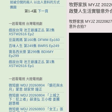
就被分開的兩人 以出人意料的方式
牧野家族 MYJZ 2
團圓
啟雙人生活實驗意外
第1-4篇
下一頁
牧野家族 MYJZ 202
一起看電視 台灣電視劇
意外合拍?
戲說台灣 池王爺護正乩 第2集
XSTW2616 Ep2
豆腐媽媽 第160集 DFMM Ep160
百味人生 第249集 BWRS Ep249
寶島西米樂 第299集 BDXMY
Ep299
戲說台灣 池王爺護正乩 第1集
XSTW2616 Ep1
一起看電視 大陸電視劇
微短劇 WDJ 20260804 「鏡花與水
月」蒙恩 胡家榮 鐘正
微短劇 WDJ 20260804 「上城之
下：犯上者」薛濱弘 王小橙 姜騰
趙慧楠
微短劇 WDJ 20260803 「女王」張