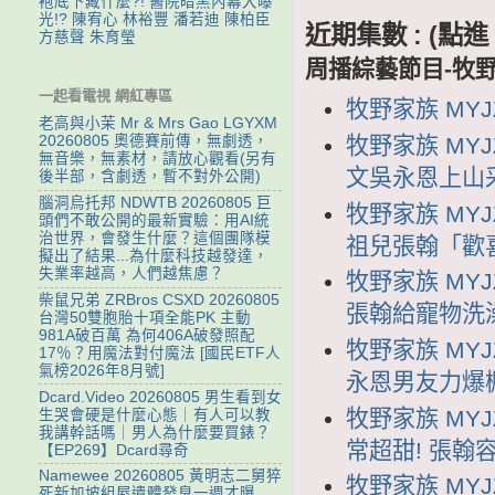
袍底下藏什麼?! 醫院暗黑內幕大曝
光!? 陳宥心 林裕豐 潘若迪 陳柏臣
近期集數 : (
方慈聲 朱育瑩
周播綜藝節目-牧
一起看電視 網紅專區
牧野家族 MYJ
老高與小茉 Mr & Mrs Gao LGYXM
牧野家族 MYJ
20260805 奧德賽前傳，無劇透，
無音樂，無素材，請放心觀看(另有
文吳永恩上山
後半部，含劇透，暫不對外公開)
腦洞烏托邦 NDWTB 20260805 巨
牧野家族 MYJ
頭們不敢公開的最新實驗：用AI統
治世界，會發生什麼？這個團隊模
祖兒張翰「歡
擬出了結果...為什麼科技越發達，
失業率越高，人們越焦慮？
牧野家族 MYJ
柴鼠兄弟 ZRBros CSXD 20260805
張翰給寵物洗
台灣50雙胞胎十項全能PK 主動
981A破百萬 為何406A破發照配
牧野家族 MYJ
17％？用魔法對付魔法 [國民ETF人
氣榜2026年8月號]
永恩男友力爆棚
Dcard.Video 20260805 男生看到女
牧野家族 MYJ
生哭會硬是什麼心態｜有人可以教
我講幹話嗎｜男人為什麼要買錶？
常超甜! 張
【EP269】Dcard尋奇
Namewee 20260805 黃明志二舅猝
牧野家族 MYJ
死新加坡組屋遺體發臭一週才曝