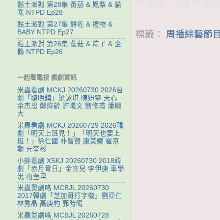
然而然，從零到壹的
黏土派對 第28集 番茄 & 鳳梨 & 貓
咪 NTPD Ep28
黏土派對 第27集 餅乾 & 禮物 &
BABY NTPD Ep27
標籤：
周播綜藝節目
黏土派對 第26集 蘑菇 & 粽子 & 企
鵝 NTPD Ep26
一起看電視 戲劇資訊
米蟲看劇 MCKJ 20260730 2026台
劇「聰明鎮」梁詠琪 陳姸霏 天心
余杰恩 鄭煒齡 許曦文 劉修甫 潘綱
大
米蟲看劇 MCKJ 20260729 2026韓
劇「明天上班見！」「明天也要上
班！」徐仁國 朴智賢 康美娜 崔京
勳 元奎彬
小帥看劇 XSKJ 20260730 2018韓
劇「赤月青日」金宣兒 李伊庚 車學
沇 南奎里
米蟲煲劇咯 MCBJL 20260730
2017韓劇「芝加哥打字機」劉亞仁
林秀晶 高庚杓 郭時暘
米蟲煲劇咯 MCBJL 20260728