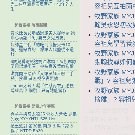
光...在亞洲最富國家打工40年的人
容祖兒互拍雨
生
牧野家族 MYJ
翰吳永恩初次
一起看電視 時事新聞
賈永婕長女爆熱戀旅美大提琴家 她
牧野家族 MYJ
曝心境認「9月要見女兒男友」
容祖兒學習養
超帥星二代「約吃海底撈只帶10
塊」還點貴的！爆讓人代墊從不還
牧野家族 MYJ
錢
張翰找尋如何
6歲兒看電影遭奶油淋頭！陳凱琳認
了現場爆衝突：被指責沒管教抱歉
牧野家族 MYJ
洪堯開車哈菸「又讓吳謹言吸二手
菸」挨轟 昔無視孕妻照抽
戰」? 容祖
Jennie太辣！曬「性感內衣」透視
牧野家族 MYJ
薄紗馬甲 網讚：只有她能駕馭
捨離」? 容祖
一起看電視 兒童少年專區
中國大陸綜藝節目 牧野
喜羊羊與灰太狼25 奇妙大營救 劇集
重播影片 最新一集 
列表 XYYYHTL S25 List
黏土派對 第30集 南瓜 & 馬卡龍 &
江，開啟為期20天
猴子 NTPD Ep30