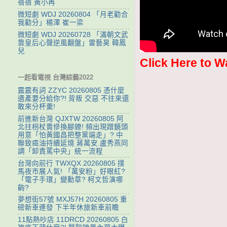
蓓蓓 黃小再
微短劇 WDJ 20260804 「月老勸合
我勸分」楊澤 崔一梁
微短劇 WDJ 20260728 「滿朝文武
靠皇后心聲逆風翻盤」雷藝昊 韓鳳
兒
Click Here to W
一起看電視 台灣綜藝2022
震震有詞 ZZYC 20260805 憑什麼
遺產要分給你?! 背叛 交惡 不往來還
敢來分杯羹!
前進新台灣 QJXTW 20260805 阿
北拄枴杖賣慘換腳鐐! 頻出現蹭鏡頭
用意「怕黃國昌把整黨端走」? 中
聯致癌油持續延燒 蔣萬安.盧秀燕同
調「卸責罵中央」統一流程
台灣向前行 TWXQX 20260805 撲
馬夜市展人氣! 「萬安粉」好眼紅?
「電子手環」變勳章? 柯文哲演哪
齣?
夢想街57號 MXJ57H 20260805 重
磅新車連發 下半年休旅新車前瞻
11點熱吵店 11DRCD 20260805 白