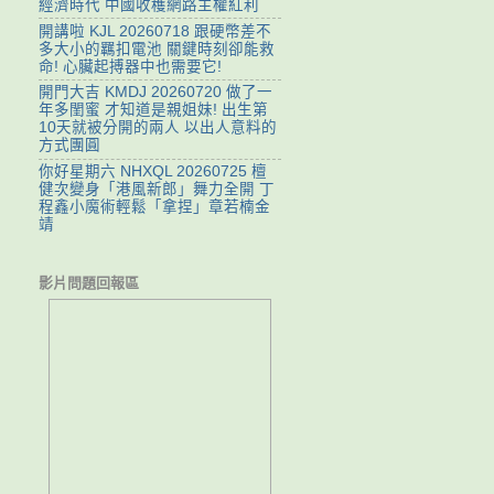
經濟時代 中國收穫網路主權紅利
開講啦 KJL 20260718 跟硬幣差不
多大小的羈扣電池 關鍵時刻卻能救
命! 心臟起搏器中也需要它!
開門大吉 KMDJ 20260720 做了一
年多閨蜜 才知道是親姐妹! 出生第
10天就被分開的兩人 以出人意料的
方式團圓
你好星期六 NHXQL 20260725 檀
健次變身「港風新郎」舞力全開 丁
程鑫小魔術輕鬆「拿捏」章若楠金
靖
影片問題回報區