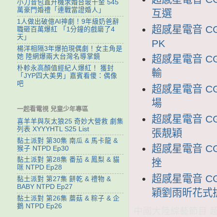
小刀昔包直升機求婚台玻千金 545
萬豪門婚禮「連戰當證婚人」
互選
1人做出破億AI神劇！9年級奶爸辭
超感星電音 CG
職砸百萬爆紅 「1分鐘的戲磨了4
天」
PK
楊洋相隔3年爆拍現偶劇！女主角是
她 陸網爆兩大台灣名導掌鏡
超感星電音 CG
朴軫永高顏值經紀人爆紅！ 獲封
輸
「JYP四大美男」嘉賓看傻：偶像
吧
超感星電音 CG
場
一起看電視 兒童少年專區
超感星電音 CG
喜羊羊與灰太狼25 奇妙大營救 劇集
列表 XYYYHTL S25 List
張靚穎
黏土派對 第30集 南瓜 & 馬卡龍 &
超感星電音 CG
猴子 NTPD Ep30
黏土派對 第28集 番茄 & 鳳梨 & 貓
挫
咪 NTPD Ep28
超感星電音 CG
黏土派對 第27集 餅乾 & 禮物 &
BABY NTPD Ep27
穎劉雨昕花式
黏土派對 第26集 蘑菇 & 粽子 & 企
鵝 NTPD Ep26
中國大陸綜藝節目 超感