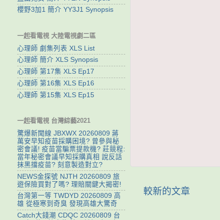
櫻野3加1 簡介 YY3J1 Synopsis
一起看電視 大陸電視劇二區
心理師 劇集列表 XLS List
心理師 簡介 XLS Synopsis
心理師 第17集 XLS Ep17
心理師 第16集 XLS Ep16
心理師 第15集 XLS Ep15
一起看電視 台灣綜藝2021
驚爆新聞線 JBXWX 20260809 蔣
萬安早知疫苗採購困境? 曾參與秘
密會議! 疫苗當騙票提款機? 莊競程:
當年秘密會議早知採購真相 說反話
抹黑擋疫苗? 刻意製造對立?
NEWS金探號 NJTH 20260809 旅
遊保險買對了嗎? 理賠關鍵大揭密!
較新的文章
台灣第一等 TWDYD 20260809 高
雄 從極寒到奇臭 發現高雄大驚奇
Catch大錢潮 CDQC 20260809 台