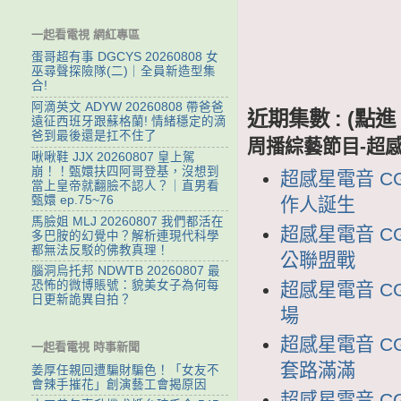
一起看電視 網紅專區
蛋哥超有事 DGCYS 20260808 女
巫尋聲探險隊(二)｜全員新造型集
合!
阿滴英文 ADYW 20260808 帶爸爸
近期集數 : (
遠征西班牙跟蘇格蘭! 情緒穩定的滴
爸到最後還是扛不住了
周播綜藝節目-超
啾啾鞋 JJX 20260807 皇上駕
崩！！甄嬛扶四阿哥登基，沒想到
超感星電音 CG
當上皇帝就翻臉不認人？｜直男看
甄嬛 ep.75~76
作人誕生
馬臉姐 MLJ 20260807 我們都活在
超感星電音 CG
多巴胺的幻覺中？解析連現代科學
都無法反駁的佛教真理！
公聯盟戰
腦洞烏托邦 NDWTB 20260807 最
恐怖的微博賬號：貌美女子為何每
超感星電音 CG
日更新詭異自拍？
場
超感星電音 CG
一起看電視 時事新聞
套路滿滿
姜厚任親回遭騙財騙色！「女友不
會辣手摧花」創演藝工會揭原因
超感星電音 CG