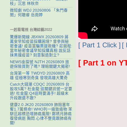
枝」沉思 林秋奈
微短劇 WDJ 20260806 「朱門春
閨」何聰睿 岳雨婷
一起看電視 台灣綜藝2022
驚爆新聞線 JBXWX 20260809 蔣
萬安早知疫苗採購困境? 曾參與秘
[ Part 1 Click ]
[
密會議! 疫苗當騙票提款機? 莊競程:
當年秘密會議早知採購真相 說反話
抹黑擋疫苗? 刻意製造對立?
[ Part 1 on Y
NEWS金探號 NJTH 20260809 旅
遊保險買對了嗎? 理賠關鍵大揭密!
台灣第一等 TWDYD 20260809 高
雄 從極寒到奇臭 發現高雄大驚奇
Catch大錢潮 CDQC 20260809 台
股攻5萬? 杜金龍:這關鍵訊號一定要
過! 杜金龍:Q4這時要滿手! 超級末
升段跟還不跟?
健康2.0 JK20 20260809 肺阻塞年
奪1.7萬條命! WHO列一級致癌物 苯
駢芘超標恐增肺癌風險! 鄭琇月肺癌
復發病逝 胸悶.心律不整竟跟肺癌有
關!