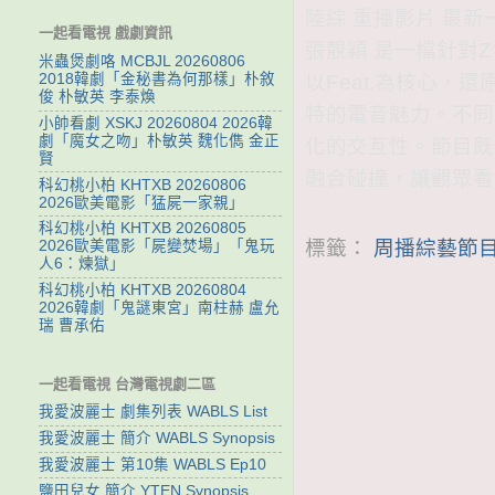
陸綜 重播影片 最新一
一起看電視 戲劇資訊
張靚穎 是一檔針對
米蟲煲劇咯 MCBJL 20260806
以Feat.為核心，
2018韓劇「金秘書為何那樣」朴敘
俊 朴敏英 李泰煥
特的電音魅力。不同
小帥看劇 XSKJ 20260804 2026韓
劇「魔女之吻」朴敏英 魏化儁 金正
化的交互性。節目既
賢
融合碰撞，讓觀眾看
科幻桃小柏 KHTXB 20260806
2026歐美電影「猛屍一家親」
科幻桃小柏 KHTXB 20260805
標籤：
周播綜藝節目
2026歐美電影「屍變焚場」「鬼玩
人6：煉獄」
科幻桃小柏 KHTXB 20260804
2026韓劇「鬼謎東宮」南柱赫 盧允
瑞 曹承佑
一起看電視 台灣電視劇二區
我愛波麗士 劇集列表 WABLS List
我愛波麗士 簡介 WABLS Synopsis
我愛波麗士 第10集 WABLS Ep10
鹽田兒女 簡介 YTEN Synopsis