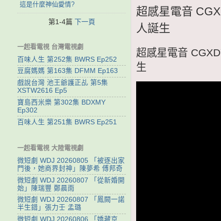
這是什麼神仙愛情?
超感星電音 CGX
第1-4篇
下一頁
人誕生
一起看電視 台灣電視劇
超感星電音 CGXD
百味人生 第252集 BWRS Ep252
生
豆腐媽媽 第163集 DFMM Ep163
戲說台灣 池王爺護正乩 第5集
XSTW2616 Ep5
寶島西米樂 第302集 BDXMY
Ep302
百味人生 第251集 BWRS Ep251
一起看電視 大陸電視劇
微短劇 WDJ 20260805 「被逐出家
門後，她商界封神」陳夢希 傅邦奇
微短劇 WDJ 20260807 「從新婚開
始」陳瑞豐 鄭晨雨
微短劇 WDJ 20260807 「鳳闕一諾
半生錯」張力壬 孟璐
微短劇 WDJ 20260806 「嬌藏京