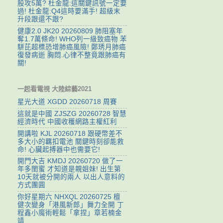
股攻5萬? 杜金龍:這關鍵訊號一定要
過! 杜金龍:Q4這時要滿手! 超級末
升段跟還不跟?
健康2.0 JK20 20260809 肺阻塞年
奪1.7萬條命! WHO列一級致癌物 苯
駢芘超標恐增肺癌風險! 鄭琇月肺癌
復發病逝 胸悶.心律不整竟跟肺癌有
關!
一起看電視 大陸綜藝2021
星光大道 XGDD 20260718 周賽
這就是中國 ZJSZG 20260728 智慧
經濟時代 中國收穫網路主權紅利
開講啦 KJL 20260718 跟硬幣差不
多大小的羈扣電池 關鍵時刻卻能救
命! 心臟起搏器中也需要它!
開門大吉 KMDJ 20260720 做了一
年多閨蜜 才知道是親姐妹! 出生第
10天就被分開的兩人 以出人意料的
方式團圓
你好星期六 NHXQL 20260725 檀
健次變身「港風新郎」舞力全開 丁
程鑫小魔術輕鬆「拿捏」章若楠金
靖