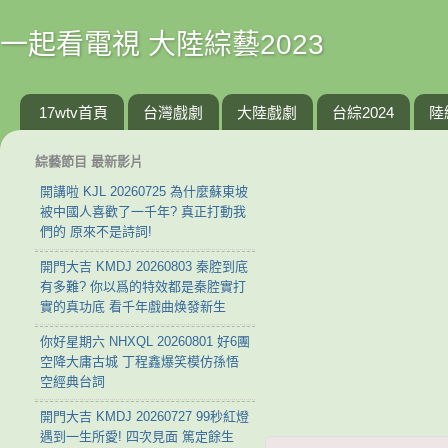
一起看電視 大陸綜藝2023
17wtv首頁
台灣戲劇
大陸戲劇
台綜2024
陸
綜藝節目 最新影片
開講啦 KJL 20260725 為什麼蘇東坡
被中國人喜歡了一千年? 真正打動我
們的 原來不是詩詞!
開門大吉 KMDJ 20260803 秦腔到底
有多難? 你以爲的特效都是秦腔實打
實的真功底 看千年戲曲焕發新生
你好星期六 NHXQL 20260801 好6團
空降大庸古城 丁程鑫爆笑模仿孫悟
空經典台詞
開門大吉 KMDJ 20260727 99秒紅燈
遇到一生所愛! 四次見面 篤定餘生