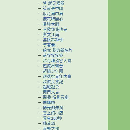
－
這 就是灌籃
－
這就是中國
－
麻花局中局
－
麻花特開心
－
最強大腦
－
喜歡你我也是
－
斯文江南
－
無限超越班
－
等著我
－
給你 我的新名片
－
萌探探探案
－
超有趣滑雪大會
－
超感星電音
－
超腦少年團
－
超機智青年大會
－
超燃美食記
－
越戰越勇
－
開門大吉
－
開播 情景喜劇
－
開講啦
－
陽光姐妹淘
－
雲上的小店
－
黃金100秒
－
嗨放派
－
愛樂之都