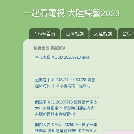
一起看電視 大陸綜藝2023
17wtv首頁
台灣戲劇
大陸戲劇
台綜2
綜藝節目 最新影片
星光大道 XGDD 20260718 周賽
這就是中國 ZJSZG 20260728 智慧
經濟時代 中國收穫網路主權紅利
開講啦 KJL 20260718 跟硬幣差不多
大小的羈扣電池 關鍵時刻卻能救命!
心臟起搏器中也需要它!
開門大吉 KMDJ 20260720 做了一年
多閨蜜 才知道是親姐妹! 出生第10天