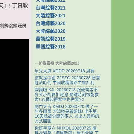
大陸綜藝2022
天」! 丁真教
台灣綜藝2021
大陸綜藝2021
台灣綜藝2020
教保劍鋒跳鍋莊舞
大陸綜藝2020
華語綜藝2019
華語綜藝2018
一起看電視 大陸綜藝2023
星光大道 XGDD 20260718 周賽
這就是中國 ZJSZG 20260728 智慧
經濟時代 中國收穫網路主權紅利
開講啦 KJL 20260718 跟硬幣差不
多大小的羈扣電池 關鍵時刻卻能救
命! 心臟起搏器中也需要它!
開門大吉 KMDJ 20260720 做了一
年多閨蜜 才知道是親姐妹! 出生第
10天就被分開的兩人 以出人意料的
方式團圓
你好星期六 NHXQL 20260725 檀
健次變身「港風新郎」舞力全開 丁