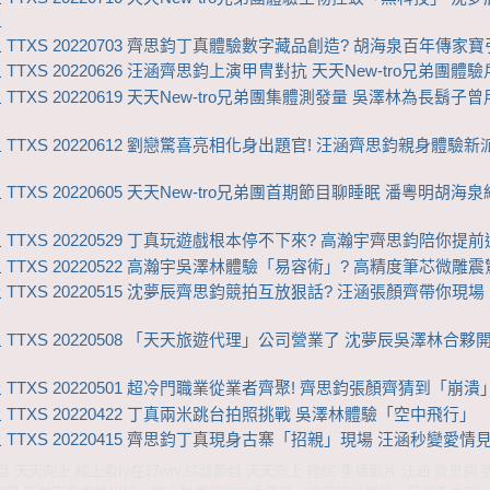
侃
 TTXS 20220703 齊思鈞丁真體驗數字藏品創造? 胡海泉百年傳家寶
TTXS 20220626 汪涵齊思鈞上演甲冑對抗 天天New-tro兄弟團體
TTXS 20220619 天天New-tro兄弟團集體測發量 吳澤林為長鬍子
 TTXS 20220612 劉戀驚喜亮相化身出題官! 汪涵齊思鈞親身體驗
TTXS 20220605 天天New-tro兄弟團首期節目聊睡眠 潘粵明胡海
 TTXS 20220529 丁真玩遊戲根本停不下來? 高瀚宇齊思鈞陪你提前
 TTXS 20220522 高瀚宇吳澤林體驗「易容術」? 高精度筆芯微雕
 TTXS 20220515 沈夢辰齊思鈞競拍互放狠話? 汪涵張顏齊帶你現
 TTXS 20220508 「天天旅遊代理」公司營業了 沈夢辰吳澤林合夥
 TTXS 20220501 超冷門職業從業者齊聚! 齊思鈞張顏齊猜到「崩潰
 TTXS 20220422 丁真兩米跳台拍照挑戰 吳澤林體驗「空中飛行」
 TTXS 20220415 齊思鈞丁真現身古寨「招親」現場 汪涵秒變愛情
 天天向上 線上看tv在17wtv,綜藝節目 天天向上 陸綜 重播影片 汪涵 齊思鈞 