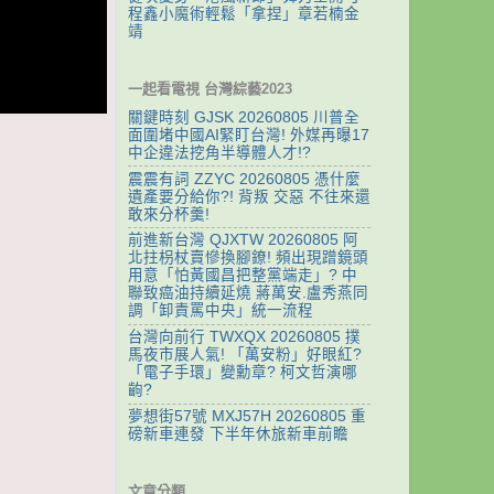
程鑫小魔術輕鬆「拿捏」章若楠金
靖
一起看電視 台灣綜藝2023
關鍵時刻 GJSK 20260805 川普全
面圍堵中國AI緊盯台灣! 外媒再曝17
中企違法挖角半導體人才!?
震震有詞 ZZYC 20260805 憑什麼
遺產要分給你?! 背叛 交惡 不往來還
敢來分杯羹!
前進新台灣 QJXTW 20260805 阿
北拄枴杖賣慘換腳鐐! 頻出現蹭鏡頭
用意「怕黃國昌把整黨端走」? 中
聯致癌油持續延燒 蔣萬安.盧秀燕同
調「卸責罵中央」統一流程
台灣向前行 TWXQX 20260805 撲
馬夜市展人氣! 「萬安粉」好眼紅?
「電子手環」變勳章? 柯文哲演哪
齣?
夢想街57號 MXJ57H 20260805 重
磅新車連發 下半年休旅新車前瞻
文章分類