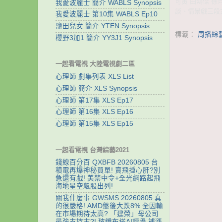
可寅 田鴻傑 
我愛波麗士 簡介 WABLS Synopsis
談、情景戲三段
我愛波麗士 第10集 WABLS Ep10
鹽田兒女 簡介 YTEN Synopsis
標籤：
周播綜
櫻野3加1 簡介 YY3J1 Synopsis
一起看電視 大陸電視劇二區
心理師 劇集列表 XLS List
心理師 簡介 XLS Synopsis
心理師 第17集 XLS Ep17
心理師 第16集 XLS Ep16
心理師 第15集 XLS Ep15
一起看電視 台灣綜藝2021
錢線百分百 QXBFB 20260805 台
積電再爆神秘買單! 賣飛捶心肝?別
急還有戲! 美禁中令+全光網路起飛
海地星空飆股出列!
關我什麼事 GWSMS 20260805 真
的很嚴格! AMD盤後大跌8% 全因輸
在市場期待太高? 「建榮」母公司
最強支持古?! 玻纖布搭AI轉骨 補漲