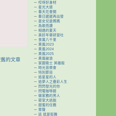
－
哎呀好身材
－
星光大道
－
春天花會開
－
春日遲遲再出發
－
是女兒是媽媽
－
為歌而讚
－
相遇的夏天
－
美好年華研習社
－
食萬八千里
－
乘風2023
－
乘風2024
－
乘風2025
－
乘風破浪
較舊的文章
－
家園衛士 英雄殺
－
時光音樂會
－
特別節目
－
追星星的人
－
追夢人之疊彩人生
－
閃閃發光的你
－
閃電咖啡館
－
做家務的男人
－
密室大逃脫
－
甜蜜的任務
－
眾聲
－
這 就是街舞