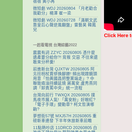
蓓蓓 黃小再
微短劇 WDJ 20260804 「月老勸合
我勸分」楊澤 崔一梁
微短劇 WDJ 20260728 「滿朝文武
靠皇后心聲逆風翻盤」雷藝昊 韓鳳
兒
Click Here 
一起看電視 台灣綜藝2022
震震有詞 ZZYC 20260805 憑什麼
遺產要分給你?! 背叛 交惡 不往來還
敢來分杯羹!
前進新台灣 QJXTW 20260805 阿
北拄枴杖賣慘換腳鐐! 頻出現蹭鏡頭
用意「怕黃國昌把整黨端走」? 中
聯致癌油持續延燒 蔣萬安.盧秀燕同
調「卸責罵中央」統一流程
台灣向前行 TWXQX 20260805 撲
馬夜市展人氣! 「萬安粉」好眼紅?
「電子手環」變勳章? 柯文哲演哪
齣?
夢想街57號 MXJ57H 20260805 重
磅新車連發 下半年休旅新車前瞻
11點熱吵店 11DRCD 20260805 白