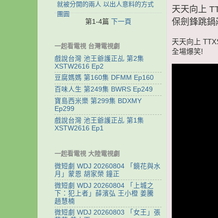
就被分開的兩人 以出人意料的方式
天天向上 T
團圓
保劍鋒跳鍋
第1-4篇
下一頁
天天向上 TT
一起看電視 台灣電視劇
全場爆笑!
戲說台灣 池王爺護正乩 第2集
XSTW2616 Ep2
豆腐媽媽 第160集 DFMM Ep160
百味人生 第249集 BWRS Ep249
寶島西米樂 第299集 BDXMY
Ep299
戲說台灣 池王爺護正乩 第1集
XSTW2616 Ep1
一起看電視 大陸電視劇
微短劇 WDJ 20260804 「鏡花與水
月」蒙恩 胡家榮 鐘正
微短劇 WDJ 20260804 「上城之
下：犯上者」薛濱弘 王小橙 姜騰
趙慧楠
微短劇 WDJ 20260803 「女王」張