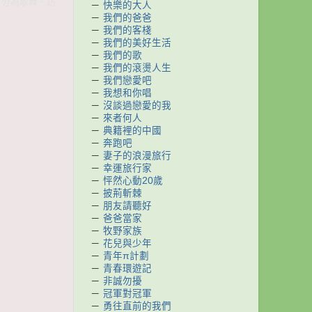
，分為歌舞、訪
－
快樂的大人
－
我們的爸爸
－
我們的客棧
－
我們的美好生活
－
我們的歌
－
我們的滾燙人生
－
我們戀愛吧
－
我想和你唱
－
沒談過戀愛的我
－
來者何人
－
典籍裡的中國
－
奔跑吧
－
妻子的浪漫旅行
－
幸運旅行家
－
怦然心動20歲
－
披荊斬棘
－
朋友請聽好
－
爸爸當家
－
牧野家族
－
花兒與少年
－
青年π計劃
－
青春環遊記
－
非誠勿擾
－
冠軍對冠軍
－
勇往直前的我們