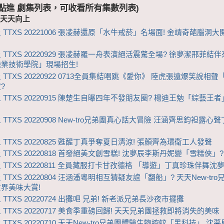
 (點進 劇集列表，可收看所有集數列表)
-天天向上
 TTXS 20221006 張凌赫還原「水牛戒菸」名場面! 金靖奇葩腦洞
 TTXS 20220929 張凌赫羅一舟表演絕活震驚全場? 徐夢潔邢菲結
業技術學院」現場招生!
 TTXS 20220922 0713全員集結唱跳《愛你》 陸虎張遠爆笑說相
?
 TTXS 20220915 陳楚生自曝四年不發朋友圈? 楊迪王勉「綜藝王
TTXS 20220908 New-tro兄弟團真心話大冒險 汪涵齊思鈞袒露心
 TTXS 20220825 甦醒丁真爭奪夏日清涼! 張顏齊為環衛工人發聲
 TTXS 20220818 首發絕美文創雪糕! 沈夢辰李斯丹妮變「雪糕俠」?
 TTXS 20220811 全員藏服打卡甘孜德格 「導遊」丁真珍珠伴舞沈
TTXS 20220804 汪涵潘粵明相互猜疑友誼「翻船」? 天天New-tr
界美味大賞!
TTXS 20220724 出攤吧 兄弟! 新老派兄弟長沙夜市擺攤
 TTXS 20220717 美食季重磅回歸! 天天兄弟團拯救即將消失的美味
TTXS 20220710 天天New-tro兄弟團體驗生物控蚊「黑科技」 沈夢