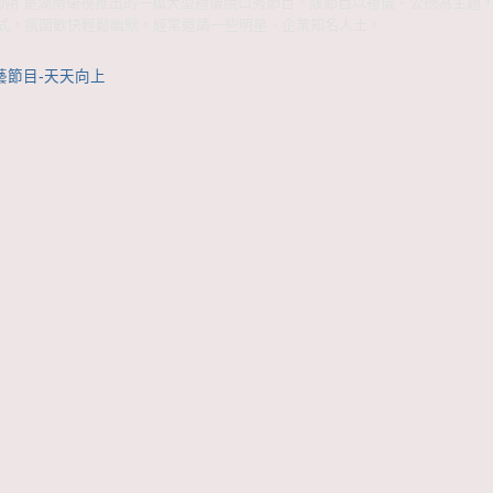
徐均朔 是湖南衛視推出的一檔大型禮儀脫口秀節目。該節目以禮儀、公德為主題
式，氛圍歡快輕鬆幽默。經常邀請一些明星、企業知名人士。
藝節目-天天向上