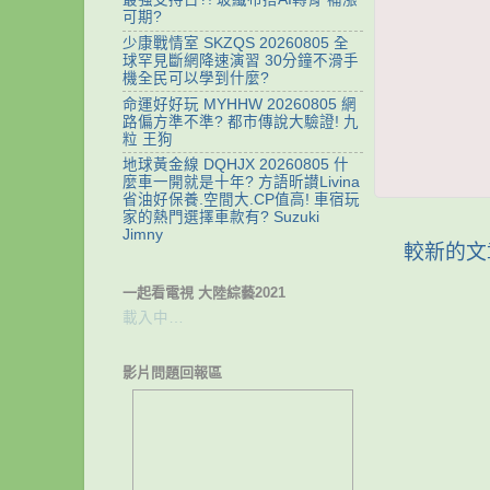
可期?
少康戰情室 SKZQS 20260805 全
球罕見斷網降速演習 30分鐘不滑手
機全民可以學到什麼?
命運好好玩 MYHHW 20260805 網
路偏方準不準? 都市傳說大驗證! 九
粒 王狗
地球黃金線 DQHJX 20260805 什
麼車一開就是十年? 方語昕讃Livina
省油好保養.空間大.CP值高! 車宿玩
家的熱門選擇車款有? Suzuki
Jimny
較新的文
一起看電視 大陸綜藝2021
載入中…
影片問題回報區