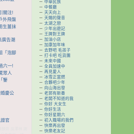
－
中華民族
－
中餐廳
引關注!
－
天天向上
－
天賜的聲音
驗戶外飛盤
－
太湖之戀
曾用生薑抹
－
少年出遊記
－
王牌對王牌
－
加油小店
新派廣告潮
－
加康加年味
－
去野吧 毛孩子
泉組「泡腳
－
打卡吧 吃貨團
－
未來中國
過六一!
－
全員加速中
－
再見愛人
震驚眾人
－
冰雪正當燃
場「鑒
－
合夥吧少年
－
向山海出發
開婚慶公
－
老郭有新番
－
老闆不知道的我
－
你好 大女生
」
－
你好生活
－
你好星期六
－
初入職場的我們
見證官
－
快樂再出發
張顏齊 吳澤林 謝
－
快樂老友記