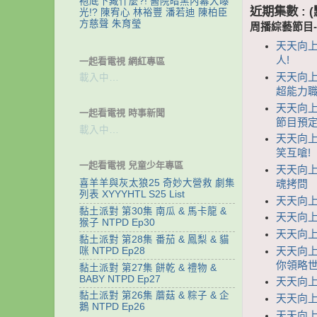
袍底下藏什麼?! 醫院暗黑內幕大曝
近期集數 :
光!? 陳宥心 林裕豐 潘若迪 陳柏臣
方慈聲 朱育瑩
周播綜藝節目
天天向上
人!
一起看電視 網紅專區
天天向上
載入中…
超能力職
天天向上
一起看電視 時事新聞
節目預定
載入中…
天天向上
笑互嗆!
一起看電視 兒童少年專區
天天向上 
喜羊羊與灰太狼25 奇妙大營救 劇集
魂拷問
列表 XYYYHTL S25 List
天天向上
黏土派對 第30集 南瓜 & 馬卡龍 &
天天向上
猴子 NTPD Ep30
天天向上
黏土派對 第28集 番茄 & 鳳梨 & 貓
天天向上 
咪 NTPD Ep28
你領略世
黏土派對 第27集 餅乾 & 禮物 &
BABY NTPD Ep27
天天向上 
黏土派對 第26集 蘑菇 & 粽子 & 企
天天向上
鵝 NTPD Ep26
天天向上 