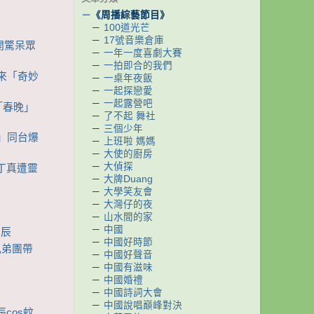
－
《周播綜藝節目》
－
100道光芒
－
17號音樂倉庫
大開驚呆眾
－
一年一度喜劇大賽
－
一拍即合的我們
伴來「奇妙
－
一桌年夜飯
－
一起探戀愛
－
一起露營吧
聲「春晚」
－
了不起 舞社
－
三個少年
者」同台爆
－
上班啦 媽媽
－
大使的廚房
－
大偵探
聲丁真遭靈
－
大牌Duang
－
大學笑友會
－
大灣仔的夜
－
山水間的家
－
中國
夢辰
－
中國好時節
o兄弟團帶
－
中國好聲音
－
中國有滋味
－
中國婚禮
－
中國詩詞大會
－
中國說唱巔峰對決
辰cos蚊