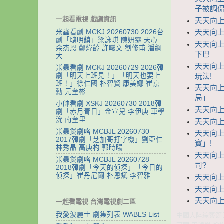
子被調
一起看電視 戲劇資訊
天天向上
米蟲看劇 MCKJ 20260730 2026台
天天向上 
劇「聰明鎮」梁詠琪 陳姸霏 天心
天天向上 
余杰恩 鄭煒齡 許曦文 劉修甫 潘綱
下巴
大
天天向上
米蟲看劇 MCKJ 20260729 2026韓
劇「明天上班見！」「明天也要上
玩法!
班！」徐仁國 朴智賢 康美娜 崔京
天天向上 
勳 元奎彬
局」
小帥看劇 XSKJ 20260730 2018韓
天天向上
劇「赤月青日」金宣兒 李伊庚 車學
沇 南奎里
天天向上
米蟲煲劇咯 MCBJL 20260730
天天向上
2017韓劇「芝加哥打字機」劉亞仁
寶」!
林秀晶 高庚杓 郭時暘
天天向上
米蟲煲劇咯 MCBJL 20260728
司?
2018韓劇「今天的偵探」「今日的
偵探」崔丹尼爾 朴恩斌 李智雅
天天向上
天天向上
天天向上
一起看電視 台灣電視劇二區
我愛波麗士 劇集列表 WABLS List
中國大陸綜藝節目