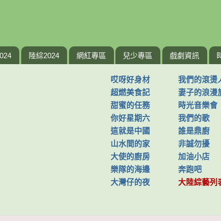
024
陸綜2024
網紅專區
兒少專區
戲劇資訊
哎呀好身材
我們的滾燙
超燃美食記
妻子的浪漫
甜蜜的任務
時光音樂會
你好星期六
我們的歌
這就是中國
誰是鼎廚
山水間的家
非誠勿擾
大使的廚房
加油小店
樂隊的海邊
奔跑吧
大灣仔的夜
大陸綜藝列