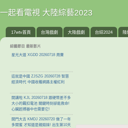
一起看電視 大陸綜藝2023
17wtv首頁
台灣戲劇
大陸戲劇
台綜2024
陸
綜藝節目 最新影片
星光大道 XGDD 20260718 周賽
這就是中國 ZJSZG 20260728 智慧
經濟時代 中國收穫網路主權紅利
開講啦 KJL 20260718 跟硬幣差不多
大小的羈扣電池 關鍵時刻卻能救命!
心臟起搏器中也需要它!
開門大吉 KMDJ 20260720 做了一年
多閨蜜 才知道是親姐妹! 出生第10天