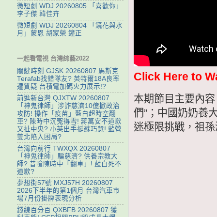
微短劇 WDJ 20260805 「喜歡你」
李子傑 韓佳卉
微短劇 WDJ 20260804 「鏡花與水
月」蒙恩 胡家榮 鐘正
一起看電視 台灣綜藝2022
關鍵時刻 GJSK 20260807 馬斯克
Click Here to W
Terafab找錯隊友? 英特爾18A良率
遭質疑 台積電加碼火力展示!?
本期節目主要內容
前進新台灣 QJXTW 20260807
「神鬼律師」涉詐慈濟10億掀政治
們”；中國奶奶養
攻防! 操作「疫苗」藍白超時空翻
車? 陳時中沉冤得雪! 蔣萬安不道歉
迷極限挑戰，祖孫
又扯中央? 小英出手挺蘇巧慧! 藍營
雙北陷入困局?
台灣向前行 TWXQX 20260807
「神鬼律師」騙慈濟? 供養宗教大
師? 昔嗆陳時中「翻車」! 藍白死不
道歉?
夢想街57號 MXJ57H 20260807
2026下半年的第1個月 台灣汽車市
場7月份掛牌表現分析
錢線百分百 QXBFB 20260807 獲