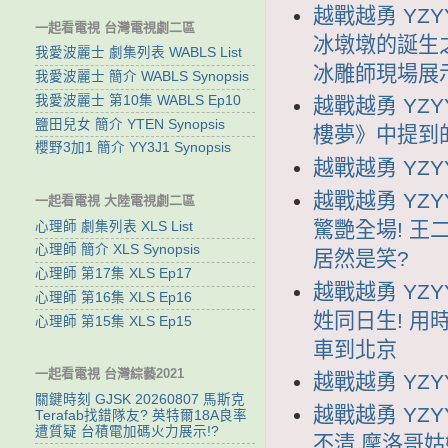
越戰越勇 YZY
一起看電視 台灣電視劇二區
冰墩墩的誕生之
我愛波麗士 劇集列表 WABLS List
冰雕師現場展
我愛波麗士 簡介 WABLS Synopsis
我愛波麗士 第10集 WABLS Ep10
越戰越勇 YZY
鹽田兒女 簡介 YTEN Synopsis
樓夢》中提到
櫻野3加1 簡介 YY3J1 Synopsis
越戰越勇 YZYY
越戰越勇 YZY
一起看電視 大陸電視劇二區
驚艷全場! 
心理師 劇集列表 XLS List
心理師 簡介 XLS Synopsis
居然是笑?
心理師 第17集 XLS Ep17
越戰越勇 YZY
心理師 第16集 XLS Ep16
姓同日生! 用
心理師 第15集 XLS Ep15
車到北京
一起看電視 台灣綜藝2021
越戰越勇 YZYY
關鍵時刻 GJSK 20260807 馬斯克
越戰越勇 YZY
Terafab找錯隊友? 英特爾18A良率
遭質疑 台積電加碼火力展示!?
不清 摩洛哥