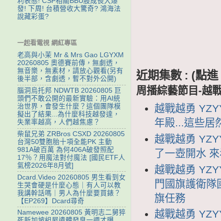
利表態! CSP相關BBU股成長大爆
發! 下周! 台積營收大驚奇? 鴻海法
說藏彩蛋?
一起看電視 網紅專區
老高與小茉 Mr & Mrs Gao LGYXM
20260805 奧德賽前傳，無劇透，
無音樂，無素材，請放心觀看(另有
近期集數 : (
後半部，含劇透，暫不對外公開)
周播綜藝節目-越
腦洞烏托邦 NDWTB 20260805 巨
頭們不敢公開的最新實驗：用AI統
越戰越勇 YZY
治世界，會發生什麼？這個團隊模
擬出了結果...為什麼科技越發達，
年殿...這些
失業率越高，人們越焦慮？
柴鼠兄弟 ZRBros CSXD 20260805
越戰越勇 YZY
台灣50雙胞胎十項全能PK 主動
981A破百萬 為何406A破發照配
了一壺開水 
17％？用魔法對付魔法 [國民ETF人
氣榜2026年8月號]
越戰越勇 YZY
Dcard.Video 20260805 男生看到女
門國旗護衛隊
生哭會硬是什麼心態｜有人可以教
我講幹話嗎｜男人為什麼要買錶？
旗任務
【EP269】Dcard尋奇
越戰越勇 YZYY
Namewee 20260805 黃明志二舅猝
死新加坡組屋遺體發臭一週才曝