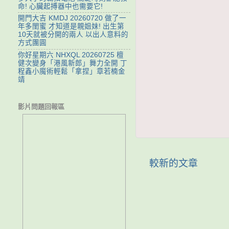
命! 心臟起搏器中也需要它!
開門大吉 KMDJ 20260720 做了一
年多閨蜜 才知道是親姐妹! 出生第
10天就被分開的兩人 以出人意料的
方式團圓
你好星期六 NHXQL 20260725 檀
健次變身「港風新郎」舞力全開 丁
程鑫小魔術輕鬆「拿捏」章若楠金
靖
影片問題回報區
較新的文章