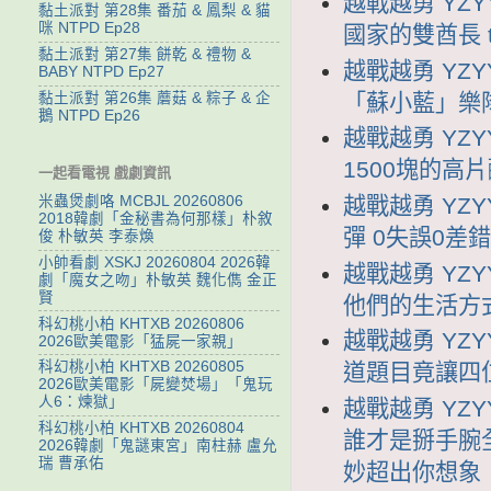
越戰越勇 YZY
黏土派對 第28集 番茄 & 鳳梨 & 貓
咪 NTPD Ep28
國家的雙酋長
黏土派對 第27集 餅乾 & 禮物 &
越戰越勇 YZY
BABY NTPD Ep27
「蘇小藍」樂
黏土派對 第26集 蘑菇 & 粽子 & 企
鵝 NTPD Ep26
越戰越勇 YZY
1500塊的高
一起看電視 戲劇資訊
越戰越勇 YZY
米蟲煲劇咯 MCBJL 20260806
2018韓劇「金秘書為何那樣」朴敘
彈 0失誤0差
俊 朴敏英 李泰煥
小帥看劇 XSKJ 20260804 2026韓
越戰越勇 YZY
劇「魔女之吻」朴敏英 魏化儁 金正
賢
他們的生活方
科幻桃小柏 KHTXB 20260806
越戰越勇 YZY
2026歐美電影「猛屍一家親」
科幻桃小柏 KHTXB 20260805
道題目竟讓四
2026歐美電影「屍變焚場」「鬼玩
人6：煉獄」
越戰越勇 YZY
科幻桃小柏 KHTXB 20260804
誰才是掰手腕全
2026韓劇「鬼謎東宮」南柱赫 盧允
瑞 曹承佑
妙超出你想象