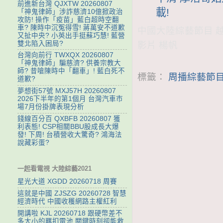
前進新台灣 QJXTW 20260807
載!
「神鬼律師」涉詐慈濟10億掀政治
攻防! 操作「疫苗」藍白超時空翻
車? 陳時中沉冤得雪! 蔣萬安不道歉
中國大陸綜藝節目 越戰
又扯中央? 小英出手挺蘇巧慧! 藍營
雙北陷入困局?
影片 楊帆
台灣向前行 TWXQX 20260807
「神鬼律師」騙慈濟? 供養宗教大
師? 昔嗆陳時中「翻車」! 藍白死不
標籤：
周播綜藝節目
道歉?
夢想街57號 MXJ57H 20260807
2026下半年的第1個月 台灣汽車市
場7月份掛牌表現分析
錢線百分百 QXBFB 20260807 獲
利表態! CSP相關BBU股成長大爆
發! 下周! 台積營收大驚奇? 鴻海法
說藏彩蛋?
一起看電視 大陸綜藝2021
星光大道 XGDD 20260718 周賽
這就是中國 ZJSZG 20260728 智慧
經濟時代 中國收穫網路主權紅利
開講啦 KJL 20260718 跟硬幣差不
多大小的羈扣電池 關鍵時刻卻能救