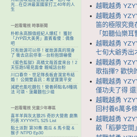
越戰越勇 YZYY
光...在亞洲最富國家打工40年的人
生
越戰越勇 YZY
笛的極限究竟
一起看電視 時事新聞
「如聽仙樂耳
朴軫永高顏值經紀人爆紅！ 獲封
「JYP四大美男」嘉賓看傻：偶像
越戰越勇 YZY
吧
只有始源可以停！崔始源真的現身
七旬大爺秀出
了 衝去店前停車⋯台粉抱頭嚇傻
越戰越勇 YZY
《藍色監獄》高橋文哉首度來台！2
天狂跑5場見面會 親喊話台粉
歌指揮? 歡
川口春奈、世足隊長板倉滉宣布結
婚！ 公開雙喜訊：希望寶寶平安
越戰越勇 YZY
減肥也能吃麵包！營養師點名8種挑
僅功夫了得 
法 可頌、菠蘿麵包少碰
越戰越勇 YZY
回村養6萬多條
一起看電視 兒童少年專區
喜羊羊與灰太狼25 奇妙大營救 劇集
越戰越勇 YZY
列表 XYYYHTL S25 List
畝「稻夢空間
黏土派對 第30集 南瓜 & 馬卡龍 &
猴子 NTPD Ep30