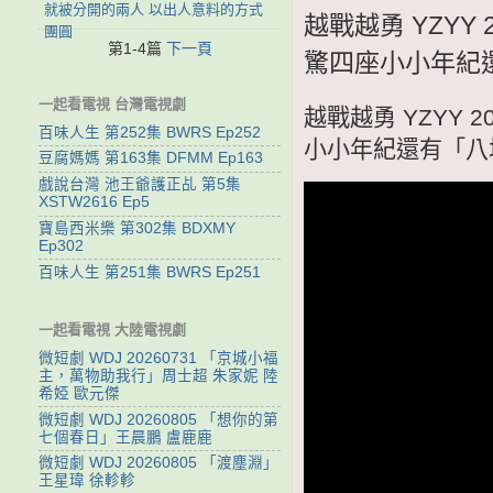
就被分開的兩人 以出人意料的方式
越戰越勇 YZYY
團圓
第1-4篇
下一頁
驚四座小小年紀
一起看電視 台灣電視劇
越戰越勇 YZYY 
百味人生 第252集 BWRS Ep252
小小年紀還有「八
豆腐媽媽 第163集 DFMM Ep163
戲說台灣 池王爺護正乩 第5集
XSTW2616 Ep5
寶島西米樂 第302集 BDXMY
Ep302
百味人生 第251集 BWRS Ep251
一起看電視 大陸電視劇
微短劇 WDJ 20260731 「京城小福
主，萬物助我行」周士超 朱家妮 陸
希婭 歐元傑
微短劇 WDJ 20260805 「想你的第
七個春日」王晨鵬 盧鹿鹿
微短劇 WDJ 20260805 「渡塵淵」
王星瑋 徐軫軫