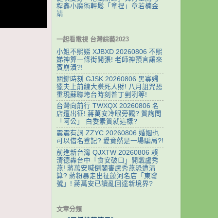
程鑫小魔術輕鬆「拿捏」章若楠金
靖
一起看電視 台灣綜藝2023
小姐不熙娣 XJBXD 20260806 不熙
娣神算一條街開張! 老師神預言讓來
賓崩潰?!
關鍵時刻 GJSK 20260806 黑寡婦
獵夫上前線大賺死人財! 八月詛咒恐
重現蘇聯垮台時刻普丁剉咧等!
台灣向前行 TWXQX 20260806 名
店遭出征! 蔣萬安冷眼旁觀? 質詢問
「阿公」 白委素質就這樣?
震震有詞 ZZYC 20260806 婚姻也
可以借名登記? 愛竟然是一場騙局?!
前進新台灣 QJXTW 20260806 賴
清德轟台中「食安破口」開戰盧秀
燕! 蔣萬安喊倒閣害盧秀燕恐遭清
算? 蔣粉暴走出征饒河名店「東發
號」! 蔣萬安已讀亂回達新境界?
文章分類