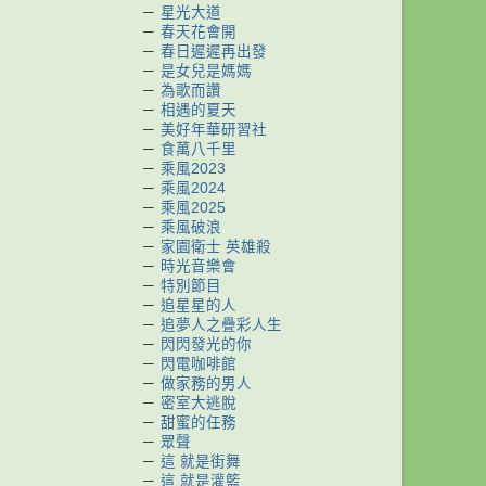
－
星光大道
－
春天花會開
－
春日遲遲再出發
－
是女兒是媽媽
－
為歌而讚
－
相遇的夏天
－
美好年華研習社
－
食萬八千里
－
乘風2023
－
乘風2024
－
乘風2025
－
乘風破浪
－
家園衛士 英雄殺
－
時光音樂會
－
特別節目
－
追星星的人
－
追夢人之疊彩人生
－
閃閃發光的你
－
閃電咖啡館
－
做家務的男人
－
密室大逃脫
－
甜蜜的任務
－
眾聲
－
這 就是街舞
－
這 就是灌籃