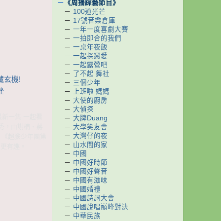
－
《周播綜藝節目》
－
100道光芒
－
17號音樂倉庫
－
一年一度喜劇大賽
－
一拍即合的我們
－
一桌年夜飯
－
一起探戀愛
－
一起露營吧
－
了不起 舞社
藏玄機!
－
三個少年
挫
－
上班啦 媽媽
－
大使的廚房
－
大偵探
 最新一集 一起看
－
大牌Duang
學秀，由謝楠、蔣
－
大學笑友會
－
大灣仔的夜
。《超腦少年團第
－
山水間的家
向更有趣。
－
中國
－
中國好時節
－
中國好聲音
－
中國有滋味
－
中國婚禮
－
中國詩詞大會
－
中國說唱巔峰對決
－
中華民族