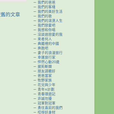
－
我們的爸爸
－
我們的客棧
－
我們的美好生活
較舊的文章
－
我們的歌
－
我們的滾燙人生
－
我們戀愛吧
－
我想和你唱
－
沒談過戀愛的我
－
來者何人
－
典籍裡的中國
－
奔跑吧
－
妻子的浪漫旅行
－
幸運旅行家
－
怦然心動20歲
－
披荊斬棘
－
朋友請聽好
－
爸爸當家
－
牧野家族
－
花兒與少年
－
青年π計劃
－
青春環遊記
－
非誠勿擾
－
冠軍對冠軍
－
勇往直前的我們
－
哎呀好身材