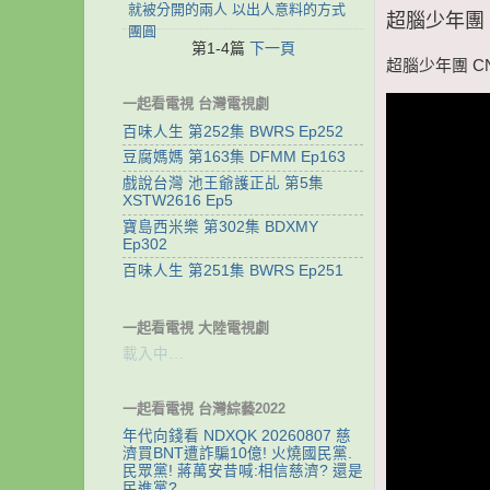
就被分開的兩人 以出人意料的方式
超腦少年團 CN
團圓
第1-4篇
下一頁
超腦少年團 CNS
一起看電視 台灣電視劇
百味人生 第252集 BWRS Ep252
豆腐媽媽 第163集 DFMM Ep163
戲說台灣 池王爺護正乩 第5集
XSTW2616 Ep5
寶島西米樂 第302集 BDXMY
Ep302
百味人生 第251集 BWRS Ep251
一起看電視 大陸電視劇
載入中…
一起看電視 台灣綜藝2022
年代向錢看 NDXQK 20260807 慈
濟買BNT遭詐騙10億! 火燒國民黨.
民眾黨! 蔣萬安昔喊:相信慈濟? 還是
民進黨?