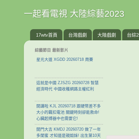
一起看電視 大陸綜藝2023
17wtv首頁
台灣戲劇
大陸戲劇
台綜2
綜藝節目 最新影片
星光大道 XGDD 20260718 周賽
這就是中國 ZJSZG 20260728 智慧
經濟時代 中國收穫網路主權紅利
開講啦 KJL 20260718 跟硬幣差不多
大小的羈扣電池 關鍵時刻卻能救命!
心臟起搏器中也需要它!
開門大吉 KMDJ 20260720 做了一年
多閨蜜 才知道是親姐妹! 出生第10天