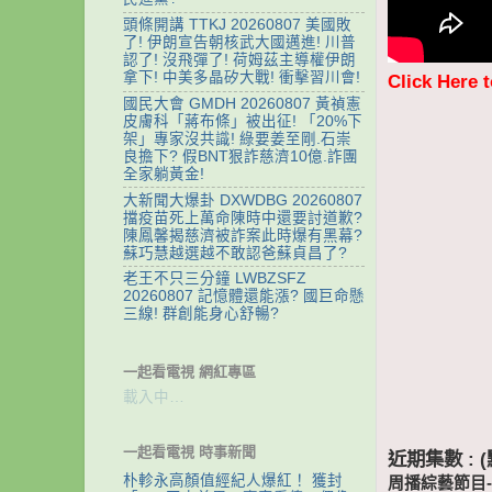
頭條開講 TTKJ 20260807 美國敗
了! 伊朗宣告朝核武大國邁進! 川普
認了! 沒飛彈了! 荷姆茲主導權伊朗
拿下! 中美多晶矽大戰! 衝擊習川會!
Click Here 
國民大會 GMDH 20260807 黃禎憲
皮膚科「蔣布條」被出征! 「20%下
架」專家沒共識! 綠要姜至剛.石崇
良擔下? 假BNT狠詐慈濟10億.詐團
全家躺黃金!
大新聞大爆卦 DXWDBG 20260807
擋疫苗死上萬命陳時中還要討道歉?
陳鳳馨揭慈濟被詐案此時爆有黑幕?
蘇巧慧越選越不敢認爸蘇貞昌了?
老王不只三分鐘 LWBZSFZ
20260807 記憶體還能漲? 國巨命懸
三線! 群創能身心舒暢?
一起看電視 網紅專區
載入中…
一起看電視 時事新聞
近期集數 :
朴軫永高顏值經紀人爆紅！ 獲封
周播綜藝節目