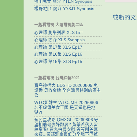
鹽田兒女 簡介 YTEN Synopsis
櫻野3加1 簡介 YY3J1 Synopsis
較新的文
一起看電視 大陸電視劇二區
心理師 劇集列表 XLS List
心理師 簡介 XLS Synopsis
心理師 第17集 XLS Ep17
心理師 第16集 XLS Ep16
心理師 第15集 XLS Ep15
一起看電視 台灣綜藝2021
寶島神很大 BDSHD 20260805 免
燒香 毋收金牌 全台灣最特別的恩主
公
WTO姐妹會 WTOJMH 20260806
名不虛傳美食王國 是天堂也是地
獄?!
全民星攻略 QMXGL 20260806 守
望相助最強好鄰居? 黃莑茗落入留
校察看! 貢丸拍肩安慰:等等叫爸媽
來接...黃靖雅拿最低分全場下巴掉