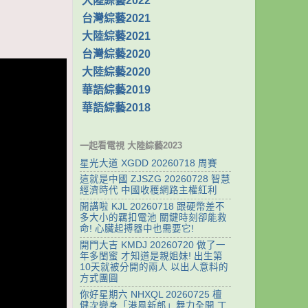
大陸綜藝2022
台灣綜藝2021
大陸綜藝2021
台灣綜藝2020
大陸綜藝2020
華語綜藝2019
華語綜藝2018
一起看電視 大陸綜藝2023
星光大道 XGDD 20260718 周賽
這就是中國 ZJSZG 20260728 智慧
經濟時代 中國收穫網路主權紅利
開講啦 KJL 20260718 跟硬幣差不
多大小的羈扣電池 關鍵時刻卻能救
命! 心臟起搏器中也需要它!
開門大吉 KMDJ 20260720 做了一
年多閨蜜 才知道是親姐妹! 出生第
10天就被分開的兩人 以出人意料的
方式團圓
你好星期六 NHXQL 20260725 檀
健次變身「港風新郎」舞力全開 丁