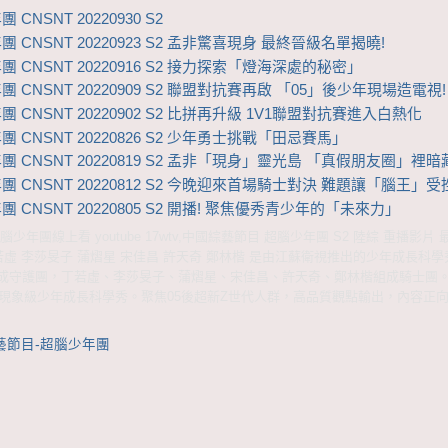
CNSNT 20220930 S2
 CNSNT 20220923 S2 孟非驚喜現身 最終晉級名單揭曉!
 CNSNT 20220916 S2 接力探索「燈海深處的秘密」
 CNSNT 20220909 S2 聯盟對抗賽再啟 「05」後少年現場造電視!
 CNSNT 20220902 S2 比拼再升級 1V1聯盟對抗賽進入白熱化
 CNSNT 20220826 S2 少年勇士挑戰「田忌賽馬」
團 CNSNT 20220819 S2 孟非「現身」靈光島 「真假朋友圈」裡暗
團 CNSNT 20220812 S2 今晚迎來首場騎士對決 難題讓「腦王」受
 CNSNT 20220805 S2 開播! 聚焦優秀青少年的「未來力」
少年團線上看 youtube 17wtv,中國綜藝節目 超腦少年團 S2 陸綜 重播影片
若虛 李莎旻子 蒲熠星 宋佳昌 許天奇 鄭林楷 是由江蘇衛視推出的少年成長科
成守護團，丁若虛、李莎旻子、蒲熠星、宋佳昌、許天奇、鄭林楷組成騎士團
22現象級少年成長科學秀。聚焦05後超新Z世代人群，高品質觀點輸出，內容正
藝節目-超腦少年團