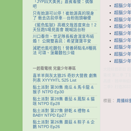
「JYP四大美男」嘉賓看傻：偶像
超腦少年團 
吧
超腦少年團
只有始源可以停！崔始源真的現身
了 衝去店前停車⋯台粉抱頭嚇傻
超腦少年團
《藍色監獄》高橋文哉首度來台！2
超腦少年團
天狂跑5場見面會 親喊話台粉
超腦少年團
川口春奈、世足隊長板倉滉宣布結
超腦少年團
婚！ 公開雙喜訊：希望寶寶平安
超腦少年
減肥也能吃麵包！營養師點名8種挑
法 可頌、菠蘿麵包少碰
超腦少年
超腦少年團
一起看電視 兒童少年專區
大陸綜藝節目 超腦
電視 第二季 丁
喜羊羊與灰太狼25 奇妙大營救 劇集
列表 XYYYHTL S25 List
昌建、魏坤琳組
二季》打造20
黏土派對 第30集 南瓜 & 馬卡龍 &
猴子 NTPD Ep30
黏土派對 第28集 番茄 & 鳳梨 & 貓
標籤：
周播綜
咪 NTPD Ep28
黏土派對 第27集 餅乾 & 禮物 &
BABY NTPD Ep27
黏土派對 第26集 蘑菇 & 粽子 & 企
鵝 NTPD Ep26