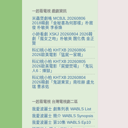
一起看電視 戲劇資訊
米蟲煲劇咯 MCBJL 20260806
2018韓劇「金秘書為何那樣」朴敘
俊 朴敏英 李泰煥
小帥看劇 XSKJ 20260804 2026韓
劇「魔女之吻」朴敏英 魏化儁 金正
賢
科幻桃小柏 KHTXB 20260806
2026歐美電影「猛屍一家親」
科幻桃小柏 KHTXB 20260805
2026歐美電影「屍變焚場」「鬼玩
人6：煉獄」
科幻桃小柏 KHTXB 20260804
2026韓劇「鬼謎東宮」南柱赫 盧允
瑞 曹承佑
一起看電視 台灣電視劇二區
我愛波麗士 劇集列表 WABLS List
我愛波麗士 簡介 WABLS Synopsis
我愛波麗士 第10集 WABLS Ep10