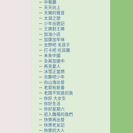
－
中餐廳
－
天天向上
－
天賜的聲音
－
太湖之戀
－
少年出遊記
－
王牌對王牌
－
加油小店
－
加康加年味
－
去野吧 毛孩子
－
打卡吧 吃貨團
－
未來中國
－
全員加速中
－
再見愛人
－
冰雪正當燃
－
合夥吧少年
－
向山海出發
－
老郭有新番
－
老闆不知道的我
－
你好 大女生
－
你好生活
－
你好星期六
－
初入職場的我們
－
快樂再出發
－
快樂老友記
－
快樂的大人