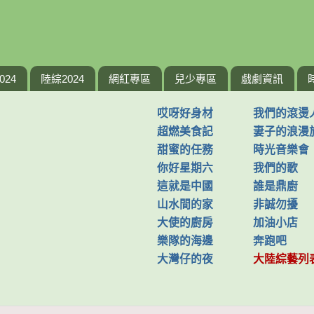
024
陸綜2024
網紅專區
兒少專區
戲劇資訊
哎呀好身材
我們的滾燙
超燃美食記
妻子的浪漫
甜蜜的任務
時光音樂會
你好星期六
我們的歌
這就是中國
誰是鼎廚
山水間的家
非誠勿擾
大使的廚房
加油小店
樂隊的海邊
奔跑吧
大灣仔的夜
大陸綜藝列