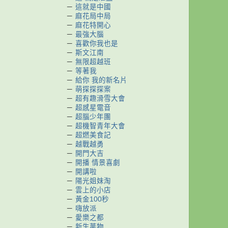
－
這就是中國
－
麻花局中局
－
麻花特開心
－
最強大腦
－
喜歡你我也是
－
斯文江南
－
無限超越班
－
等著我
－
給你 我的新名片
－
萌探探探案
－
超有趣滑雪大會
－
超感星電音
－
超腦少年團
－
超機智青年大會
－
超燃美食記
－
越戰越勇
－
開門大吉
－
開播 情景喜劇
－
開講啦
－
陽光姐妹淘
－
雲上的小店
－
黃金100秒
－
嗨放派
－
愛樂之都
－
新生萬物