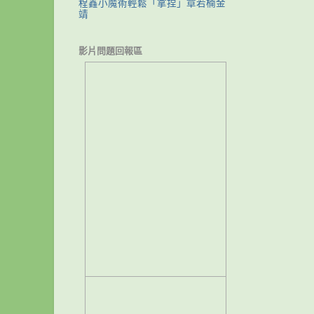
程鑫小魔術輕鬆「拿捏」章若楠金
靖
影片問題回報區