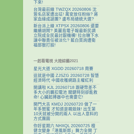
下來!
台灣最前線 TWZQX 20260806 沈
簽名店家遭出征! 萬安放任粉絲? 蔣
家血緣成謎團? 盧布局總統大選?
新台派上線 XTPSX 20260806 還要
繼續胡鬧? 美麗島電子報最新民調
立院成全民最討厭機構! 拉台糖下水
讓中聯責任被淡化? 藍白質詢遭衛
福部狠打臉!
一起看電視 大陸綜藝2021
星光大道 XGDD 20260718 周賽
這就是中國 ZJSZG 20260728 智慧
經濟時代 中國收穫網路主權紅利
開講啦 KJL 20260718 跟硬幣差不
多大小的羈扣電池 關鍵時刻卻能救
命! 心臟起搏器中也需要它!
開門大吉 KMDJ 20260720 做了一
年多閨蜜 才知道是親姐妹! 出生第
10天就被分開的兩人 以出人意料的
方式團圓
你好星期六 NHXQL 20260725 檀
健次變身「港風新郎」舞力全開 丁