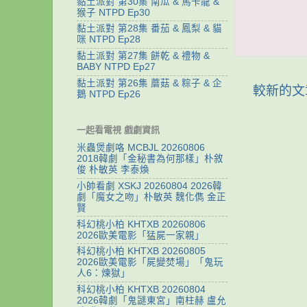
黏土派對 第30集 南瓜 & 馬卡龍 &
猴子 NTPD Ep30
黏土派對 第28集 番茄 & 鳳梨 & 貓
咪 NTPD Ep28
黏土派對 第27集 餅乾 & 禮物 &
BABY NTPD Ep27
黏土派對 第26集 蘑菇 & 粽子 & 企
較新的文
鵝 NTPD Ep26
一起看電視 戲劇資訊
米蟲煲劇咯 MCBJL 20260806
2018韓劇「金秘書為何那樣」朴敘
俊 朴敏英 李泰煥
小帥看劇 XSKJ 20260804 2026韓
劇「魔女之吻」朴敏英 魏化儁 金正
賢
科幻桃小柏 KHTXB 20260806
2026歐美電影「猛屍一家親」
科幻桃小柏 KHTXB 20260805
2026歐美電影「屍變焚場」「鬼玩
人6：煉獄」
科幻桃小柏 KHTXB 20260804
2026韓劇「鬼謎東宮」南柱赫 盧允