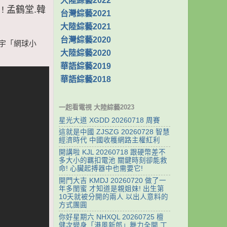
大陸綜藝2022
! 孟鶴堂.韓
台灣綜藝2021
大陸綜藝2021
台灣綜藝2020
韓天宇「網球小
大陸綜藝2020
華語綜藝2019
華語綜藝2018
一起看電視 大陸綜藝2023
星光大道 XGDD 20260718 周賽
這就是中國 ZJSZG 20260728 智慧
經濟時代 中國收穫網路主權紅利
開講啦 KJL 20260718 跟硬幣差不
多大小的羈扣電池 關鍵時刻卻能救
命! 心臟起搏器中也需要它!
開門大吉 KMDJ 20260720 做了一
年多閨蜜 才知道是親姐妹! 出生第
10天就被分開的兩人 以出人意料的
方式團圓
你好星期六 NHXQL 20260725 檀
健次變身「港風新郎」舞力全開 丁