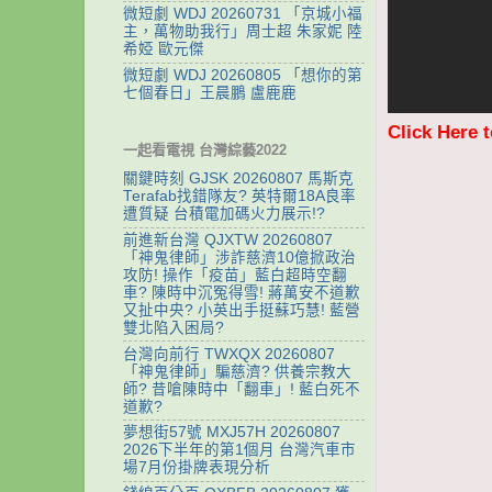
微短劇 WDJ 20260731 「京城小福
主，萬物助我行」周士超 朱家妮 陸
希婭 歐元傑
微短劇 WDJ 20260805 「想你的第
七個春日」王晨鵬 盧鹿鹿
Click Here 
一起看電視 台灣綜藝2022
關鍵時刻 GJSK 20260807 馬斯克
Terafab找錯隊友? 英特爾18A良率
遭質疑 台積電加碼火力展示!?
前進新台灣 QJXTW 20260807
「神鬼律師」涉詐慈濟10億掀政治
攻防! 操作「疫苗」藍白超時空翻
車? 陳時中沉冤得雪! 蔣萬安不道歉
又扯中央? 小英出手挺蘇巧慧! 藍營
雙北陷入困局?
台灣向前行 TWXQX 20260807
「神鬼律師」騙慈濟? 供養宗教大
師? 昔嗆陳時中「翻車」! 藍白死不
道歉?
夢想街57號 MXJ57H 20260807
2026下半年的第1個月 台灣汽車市
場7月份掛牌表現分析