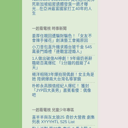
死新加坡組屋遺體發臭一週才曝
光...在亞洲最富國家打工40年的人
生
一起看電視 時事新聞
姜厚任親回遭騙財騙色！「女友不
會辣手摧花」創演藝工會揭原因
小刀昔包直升機求婚台玻千金 545
萬豪門婚禮「連戰當證婚人」
1人做出破億AI神劇！9年級奶爸辭
職砸百萬爆紅 「1分鐘的戲磨了4
天」
楊洋相隔3年爆拍現偶劇！女主角是
她 陸網爆兩大台灣名導掌鏡
朴軫永高顏值經紀人爆紅！ 獲封
「JYP四大美男」嘉賓看傻：偶像
吧
一起看電視 兒童少年專區
喜羊羊與灰太狼25 奇妙大營救 劇集
列表 XYYYHTL S25 List