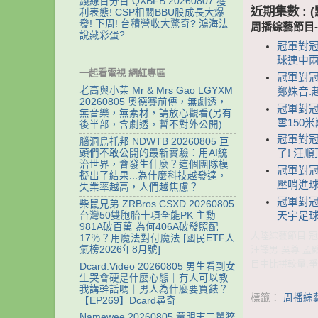
錢線百分百 QXBFB 20260807 獲
近期集數 :
利表態! CSP相關BBU股成長大爆
發! 下周! 台積營收大驚奇? 鴻海法
周播綜藝節目
說藏彩蛋?
冠軍對冠
球連中兩
一起看電視 網紅專區
冠軍對冠軍
老高與小茉 Mr & Mrs Gao LGYXM
鄭姝音.
20260805 奧德賽前傳，無劇透，
冠軍對冠軍
無音樂，無素材，請放心觀看(另有
雪150
後半部，含劇透，暫不對外公開)
冠軍對冠
腦洞烏托邦 NDWTB 20260805 巨
頭們不敢公開的最新實驗：用AI統
了! 汪
治世界，會發生什麼？這個團隊模
冠軍對冠軍
擬出了結果...為什麼科技越發達，
壓哨進球
失業率越高，人們越焦慮？
冠軍對冠軍
柴鼠兄弟 ZRBros CSXD 20260805
天宇足球
台灣50雙胞胎十項全能PK 主動
981A破百萬 為何406A破發照配
大陸綜藝節目 冠軍
17％？用魔法對付魔法 [國民ETF人
氣榜2026年8月號]
汪譯男 吳尊 
目中比拼較量,爭
Dcard.Video 20260805 男生看到女
生哭會硬是什麼心態｜有人可以教
我講幹話嗎｜男人為什麼要買錶？
標籤：
周播綜
【EP269】Dcard尋奇
Namewee 20260805 黃明志二舅猝