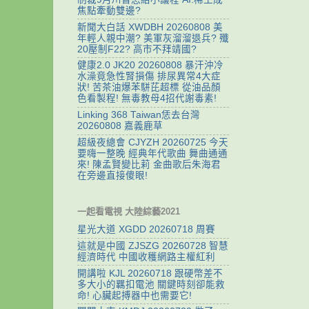
焦點牽動雙邊?
新聞大白話 XWDBH 20260808 美
年輕人親中潮? 美軍灰溜溜退兵? 殲
20壓制F22? 高市不拜靖國?
健康2.0 JK20 20260808 暴汗沖冷
水澡竟急性腎損傷 排尿異常4大症
狀! 苦茶油爆苯駢芘超標 從油品顏
色看製程! 無毒教母4招代謝毒素!
Linking 368 Taiwan恁去台灣
20260808 嘉義鹿草
超級夜總會 CJYZH 20260725 今天
要嗨一整晚 經典年代歌曲 舞曲通通
來! 陳孟賢變比莉 金曲歌后朱海君
在旁邊直接傻眼!
一起看電視 大陸綜藝2021
星光大道 XGDD 20260718 周賽
這就是中國 ZJSZG 20260728 智慧
經濟時代 中國收穫網路主權紅利
開講啦 KJL 20260718 跟硬幣差不
多大小的羈扣電池 關鍵時刻卻能救
命! 心臟起搏器中也需要它!