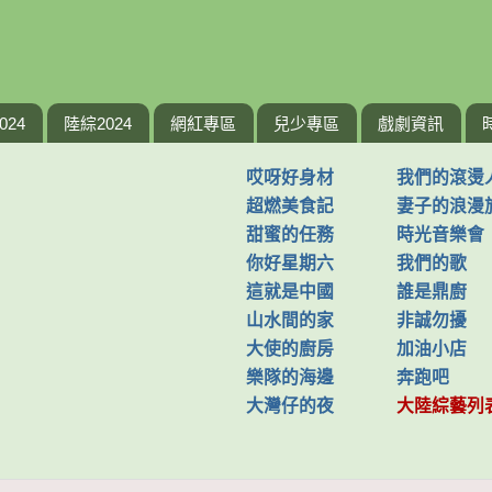
024
陸綜2024
網紅專區
兒少專區
戲劇資訊
哎呀好身材
我們的滾燙
超燃美食記
妻子的浪漫
甜蜜的任務
時光音樂會
你好星期六
我們的歌
這就是中國
誰是鼎廚
山水間的家
非誠勿擾
大使的廚房
加油小店
樂隊的海邊
奔跑吧
大灣仔的夜
大陸綜藝列