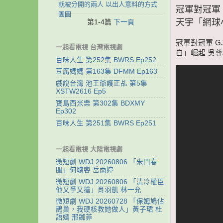
就被分開的兩人 以出人意料的方式
冠軍對冠軍 G
團圓
天宇「網球
第1-4篇
下一頁
冠軍對冠軍 GJ
一起看電視 台灣電視劇
白」崛起 吳
百味人生 第252集 BWRS Ep252
豆腐媽媽 第163集 DFMM Ep163
戲說台灣 池王爺護正乩 第5集
XSTW2616 Ep5
寶島西米樂 第302集 BDXMY
Ep302
百味人生 第251集 BWRS Ep251
一起看電視 大陸電視劇
微短劇 WDJ 20260806 「朱門春
閨」何聰睿 岳雨婷
微短劇 WDJ 20260806 「清冷權臣
他又爭又搶」肖羽凱 林一允
微短劇 WDJ 20260728 「保姆鳩佔
鵲巢，我硬核教她做人」黃子珺 杜
語嫣 邢銣菲