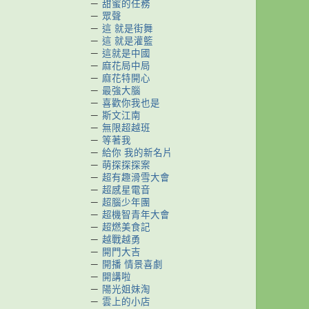
－
甜蜜的任務
－
眾聲
－
這 就是街舞
－
這 就是灌籃
－
這就是中國
－
麻花局中局
－
麻花特開心
－
最強大腦
－
喜歡你我也是
－
斯文江南
－
無限超越班
－
等著我
－
給你 我的新名片
－
萌探探探案
－
超有趣滑雪大會
－
超感星電音
－
超腦少年團
－
超機智青年大會
－
超燃美食記
－
越戰越勇
－
開門大吉
－
開播 情景喜劇
－
開講啦
－
陽光姐妹淘
－
雲上的小店