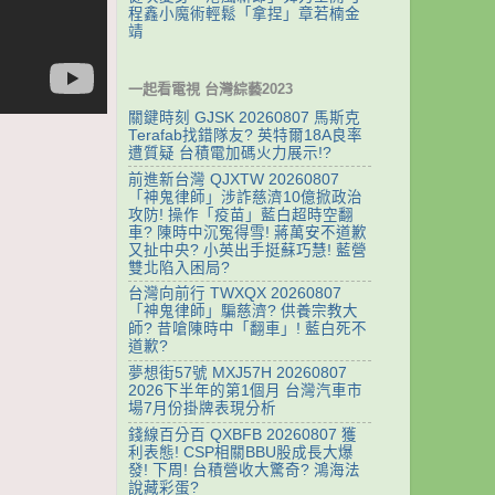
程鑫小魔術輕鬆「拿捏」章若楠金
靖
一起看電視 台灣綜藝2023
關鍵時刻 GJSK 20260807 馬斯克
Terafab找錯隊友? 英特爾18A良率
遭質疑 台積電加碼火力展示!?
前進新台灣 QJXTW 20260807
「神鬼律師」涉詐慈濟10億掀政治
攻防! 操作「疫苗」藍白超時空翻
車? 陳時中沉冤得雪! 蔣萬安不道歉
又扯中央? 小英出手挺蘇巧慧! 藍營
雙北陷入困局?
台灣向前行 TWXQX 20260807
「神鬼律師」騙慈濟? 供養宗教大
師? 昔嗆陳時中「翻車」! 藍白死不
道歉?
夢想街57號 MXJ57H 20260807
2026下半年的第1個月 台灣汽車市
場7月份掛牌表現分析
錢線百分百 QXBFB 20260807 獲
利表態! CSP相關BBU股成長大爆
發! 下周! 台積營收大驚奇? 鴻海法
說藏彩蛋?