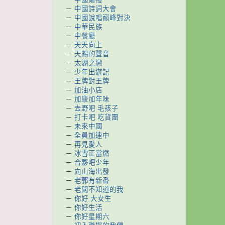
－
中國詩詞大會
－
中國說唱巔峰對決
－
中華民族
－
中餐廳
－
天天向上
－
天賜的聲音
－
太湖之戀
－
少年出遊記
－
王牌對王牌
－
加油小店
－
加康加年味
－
去野吧 毛孩子
－
打卡吧 吃貨團
－
未來中國
－
全員加速中
－
再見愛人
－
冰雪正當燃
－
合夥吧少年
－
向山海出發
－
老郭有新番
－
老闆不知道的我
－
你好 大女生
－
你好生活
－
你好星期六