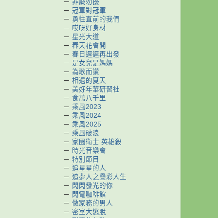
－
非誠勿擾
－
冠軍對冠軍
－
勇往直前的我們
－
哎呀好身材
－
星光大道
－
春天花會開
－
春日遲遲再出發
－
是女兒是媽媽
－
為歌而讚
－
相遇的夏天
－
美好年華研習社
－
食萬八千里
－
乘風2023
－
乘風2024
－
乘風2025
－
乘風破浪
－
家園衛士 英雄殺
－
時光音樂會
－
特別節目
－
追星星的人
－
追夢人之疊彩人生
－
閃閃發光的你
－
閃電咖啡館
－
做家務的男人
－
密室大逃脫