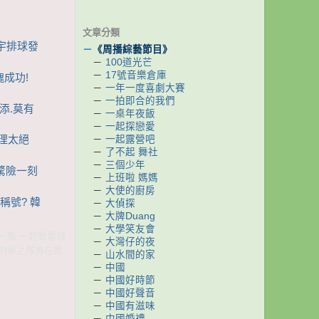
文章分類
天宇排球發
－
《周播綜藝節目》
－
100道光芒
－
17號音樂倉庫
塊成功!
－
一年一度喜劇大賽
－
一拍即合的我們
炳添.莫有
－
一桌年夜飯
－
一起探戀愛
－
一起露營吧
管理太絕
－
了不起 舞社
－
三個少年
毅驚險一刻
－
上班啦 媽媽
－
大使的廚房
底稱號? 韓
－
大偵探
－
大牌Duang
－
大學笑友會
新一集 一起看電視
－
大灣仔的夜
成的夢之隊將在節
－
山水間的家
－
中國
－
中國好時節
－
中國好聲音
－
中國有滋味
－
中國婚禮