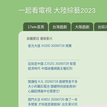
一起看電視 大陸綜藝2023
17wtv首頁
台灣戲劇
大陸戲劇
台綜2
綜藝節目 最新影片
星光大道 XGDD 20260718 周賽
這就是中國 ZJSZG 20260728 智慧
經濟時代 中國收穫網路主權紅利
開講啦 KJL 20260718 跟硬幣差不多
大小的羈扣電池 關鍵時刻卻能救命!
心臟起搏器中也需要它!
開門大吉 KMDJ 20260720 做了一年
多閨蜜 才知道是親姐妹! 出生第10天