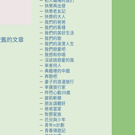
－
初入職場的我們
－
快樂再出發
－
快樂老友記
－
快樂的大人
－
我們的爸爸
－
我們的客棧
－
我們的美好生活
－
我們的歌
較舊的文章
－
我們的滾燙人生
－
我們戀愛吧
－
我想和你唱
－
沒談過戀愛的我
－
來者何人
－
典籍裡的中國
－
奔跑吧
－
妻子的浪漫旅行
－
幸運旅行家
－
怦然心動20歲
－
披荊斬棘
－
朋友請聽好
－
爸爸當家
－
牧野家族
－
花兒與少年
－
青年π計劃
－
青春環遊記