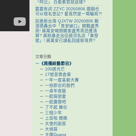
「阿公」 白委素質就這樣?
震震有詞 ZZYC 20260806 婚姻也
可以借名登記? 愛竟然是一場騙局?!
前進新台灣 QJXTW 20260806 賴
清德轟台中「食安破口」開戰盧秀
燕! 蔣萬安喊倒閣害盧秀燕恐遭清
算? 蔣粉暴走出征饒河名店「東發
號」! 蔣萬安已讀亂回達新境界?
文章分類
－
《周播綜藝節目》
－
100道光芒
－
17號音樂倉庫
－
一年一度喜劇大賽
－
一拍即合的我們
－
一桌年夜飯
－
一起探戀愛
－
一起露營吧
－
了不起 舞社
－
三個少年
－
上班啦 媽媽
－
大使的廚房
－
大偵探
－
大牌Duang