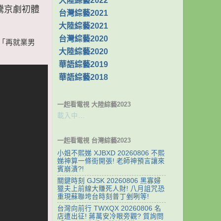
大陸綜藝2022
敬騰京劇初體
台灣綜藝2021
大陸綜藝2021
台灣綜藝2020
! 「再就業男
大陸綜藝2020
華語綜藝2019
華語綜藝2018
一起看電視 大陸綜藝2023
載入中…
一起看電視 台灣綜藝2023
小姐不熙娣 XJBXD 20260806 不熙
娣神算一條街開張! 老師神預言讓來
賓崩潰?!
關鍵時刻 GJSK 20260806 黑寡婦
獵夫上前線大賺死人財! 八月詛咒恐
重現蘇聯垮台時刻普丁剉咧等!
台灣向前行 TWXQX 20260806 名
店遭出征! 蔣萬安冷眼旁觀? 質詢問