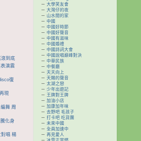
－
大學笑友會
－
大灣仔的夜
－
山水間的家
－
中國
－
中國好時節
－
中國好聲音
－
中國有滋味
－
中國婚禮
－
中國詩詞大會
－
中國說唱巔峰對決
淇搖滾到底
－
中華民族
嘉祺表演震
－
中餐廳
－
天天向上
－
天賜的聲音
sco復
－
太湖之戀
－
少年出遊記
嫻再現
－
王牌對王牌
－
加油小店
－
加康加年味
》編舞 周
－
去野吧 毛孩子
－
打卡吧 吃貨團
蕭敬騰化身
－
未來中國
－
全員加速中
女對唱 楊
－
再見愛人
－
冰雪正當燃