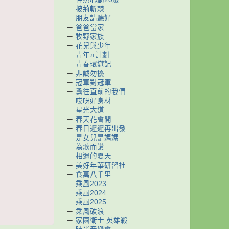
－
披荊斬棘
－
朋友請聽好
－
爸爸當家
－
牧野家族
－
花兒與少年
－
青年π計劃
－
青春環遊記
－
非誠勿擾
－
冠軍對冠軍
－
勇往直前的我們
－
哎呀好身材
－
星光大道
－
春天花會開
－
春日遲遲再出發
－
是女兒是媽媽
－
為歌而讚
－
相遇的夏天
－
美好年華研習社
－
食萬八千里
－
乘風2023
－
乘風2024
－
乘風2025
－
乘風破浪
－
家園衛士 英雄殺