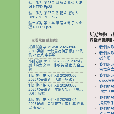
黏土派對 第28集 番茄 & 鳳梨 & 貓
咪 NTPD Ep28
黏土派對 第27集 餅乾 & 禮物 &
BABY NTPD Ep27
黏土派對 第26集 蘑菇 & 粽子 & 企
鵝 NTPD Ep26
近期集數 :
周播綜藝節目
一起看電視 戲劇資訊
我們的歌 
米蟲煲劇咯 MCBJL 20260806
2018韓劇「金秘書為何那樣」朴敘
我們的歌 
俊 朴敏英 李泰煥
撼全場
小帥看劇 XSKJ 20260804 2026韓
我們的歌 
劇「魔女之吻」朴敏英 魏化儁 金正
古舞台太
賢
我們的歌
科幻桃小柏 KHTXB 20260806
2026歐美電影「猛屍一家親」
disco金
科幻桃小柏 KHTXB 20260805
我們的歌 
2026歐美電影「屍變焚場」「鬼玩
傳雄「
人6：煉獄」
我們的歌 
科幻桃小柏 KHTXB 20260804
搖滾樂手
2026韓劇「鬼謎東宮」南柱赫 盧允
瑞 曹承佑
我們的歌 
丞琳為