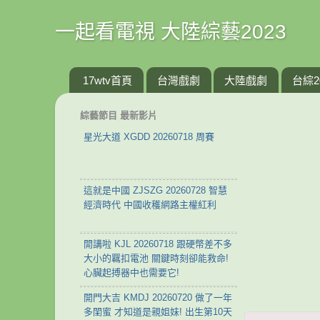
一起看電視 大陸綜藝2023
17wtv首頁
台灣戲劇
大陸戲劇
台綜2
綜藝節目 最新影片
星光大道 XGDD 20260718 周賽
這就是中國 ZJSZG 20260728 智慧
經濟時代 中國收穫網路主權紅利
開講啦 KJL 20260718 跟硬幣差不多
大小的羈扣電池 關鍵時刻卻能救命!
心臟起搏器中也需要它!
開門大吉 KMDJ 20260720 做了一年
多閨蜜 才知道是親姐妹! 出生第10天