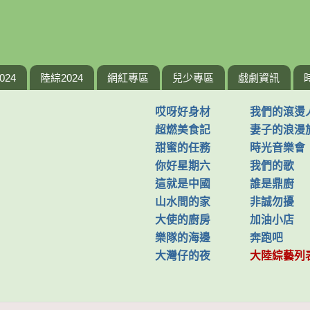
024
陸綜2024
網紅專區
兒少專區
戲劇資訊
哎呀好身材
我們的滾燙
超燃美食記
妻子的浪漫
甜蜜的任務
時光音樂會
你好星期六
我們的歌
這就是中國
誰是鼎廚
山水間的家
非誠勿擾
大使的廚房
加油小店
樂隊的海邊
奔跑吧
大灣仔的夜
大陸綜藝列