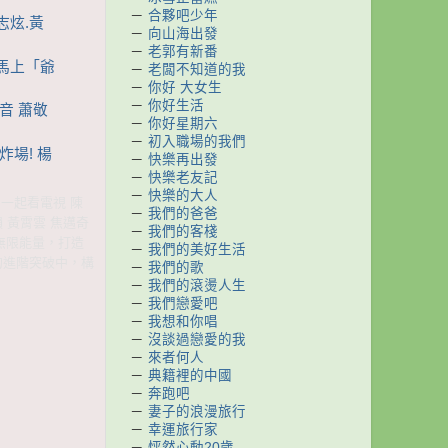
－
合夥吧少年
志炫.黃
－
向山海出發
－
老郭有新番
口馬上「爺
－
老闆不知道的我
－
你好 大女生
－
你好生活
高音 蕭敬
－
你好星期六
－
初入職場的我們
炸場! 楊
－
快樂再出發
－
快樂老友記
－
快樂的大人
集 一起看電視 陳
－
我們的爸爸
韻 黃霄雲 焦邁奇
－
我們的客棧
無限能量，打造
－
我們的美好生活
的進階突破中，構
－
我們的歌
－
我們的滾燙人生
－
我們戀愛吧
－
我想和你唱
－
沒談過戀愛的我
－
來者何人
－
典籍裡的中國
－
奔跑吧
－
妻子的浪漫旅行
－
幸運旅行家
－
怦然心動20歲