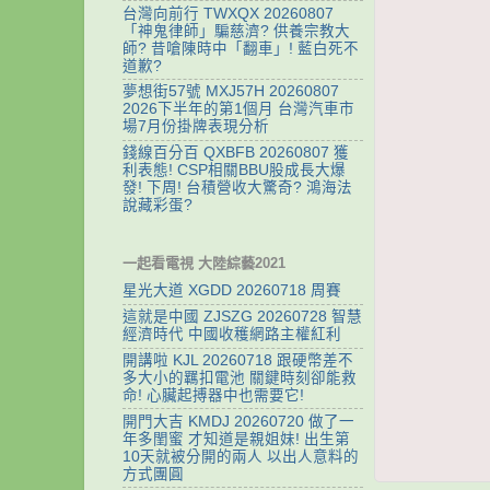
台灣向前行 TWXQX 20260807
「神鬼律師」騙慈濟? 供養宗教大
師? 昔嗆陳時中「翻車」! 藍白死不
道歉?
夢想街57號 MXJ57H 20260807
2026下半年的第1個月 台灣汽車市
場7月份掛牌表現分析
錢線百分百 QXBFB 20260807 獲
利表態! CSP相關BBU股成長大爆
發! 下周! 台積營收大驚奇? 鴻海法
說藏彩蛋?
一起看電視 大陸綜藝2021
星光大道 XGDD 20260718 周賽
這就是中國 ZJSZG 20260728 智慧
經濟時代 中國收穫網路主權紅利
開講啦 KJL 20260718 跟硬幣差不
多大小的羈扣電池 關鍵時刻卻能救
命! 心臟起搏器中也需要它!
開門大吉 KMDJ 20260720 做了一
年多閨蜜 才知道是親姐妹! 出生第
10天就被分開的兩人 以出人意料的
方式團圓