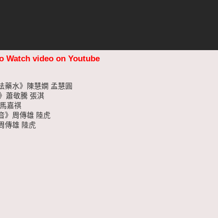
to Watch video on Youtube
法藥水》陳慧嫻 孟慧圓
1》蕭敬騰 張淇
 馬嘉祺
音》周傳雄 陸虎
周傳雄 陸虎