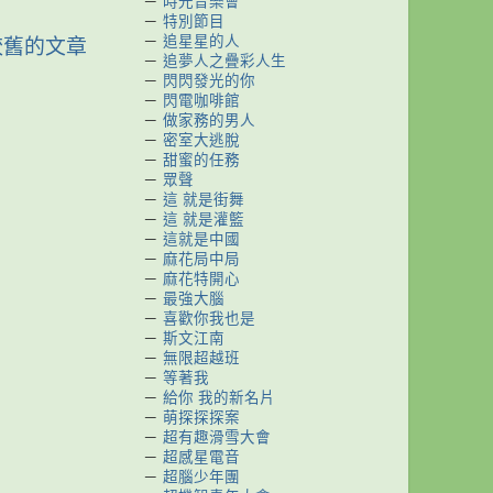
－
時光音樂會
－
特別節目
－
追星星的人
較舊的文章
－
追夢人之疊彩人生
－
閃閃發光的你
－
閃電咖啡館
－
做家務的男人
－
密室大逃脫
－
甜蜜的任務
－
眾聲
－
這 就是街舞
－
這 就是灌籃
－
這就是中國
－
麻花局中局
－
麻花特開心
－
最強大腦
－
喜歡你我也是
－
斯文江南
－
無限超越班
－
等著我
－
給你 我的新名片
－
萌探探探案
－
超有趣滑雪大會
－
超感星電音
－
超腦少年團