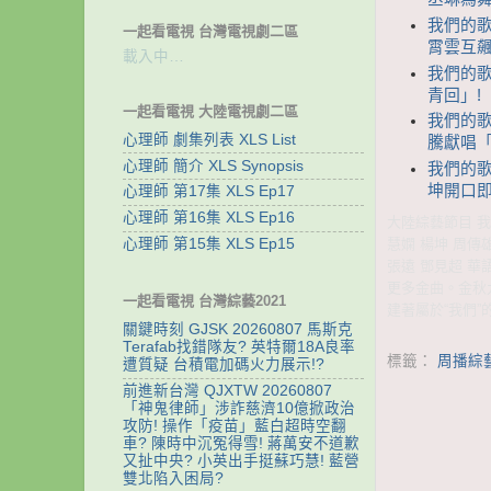
我們的歌
一起看電視 台灣電視劇二區
霄雲互飆
載入中…
我們的歌
青回」!
一起看電視 大陸電視劇二區
我們的歌 
心理師 劇集列表 XLS List
騰獻唱「
心理師 簡介 XLS Synopsis
我們的歌 
坤開口
心理師 第17集 XLS Ep17
心理師 第16集 XLS Ep16
大陸綜藝節目 我們
慧嫻 楊坤 周傳
心理師 第15集 XLS Ep15
張遠 鄧見超 
更多金曲。金秋
一起看電視 台灣綜藝2021
建著屬於“我們”
關鍵時刻 GJSK 20260807 馬斯克
Terafab找錯隊友? 英特爾18A良率
標籤：
周播綜
遭質疑 台積電加碼火力展示!?
前進新台灣 QJXTW 20260807
「神鬼律師」涉詐慈濟10億掀政治
攻防! 操作「疫苗」藍白超時空翻
車? 陳時中沉冤得雪! 蔣萬安不道歉
又扯中央? 小英出手挺蘇巧慧! 藍營
雙北陷入困局?