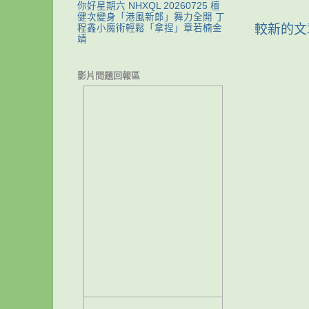
你好星期六 NHXQL 20260725 檀
健次變身「港風新郎」舞力全開 丁
較新的文
程鑫小魔術輕鬆「拿捏」章若楠金
靖
影片問題回報區