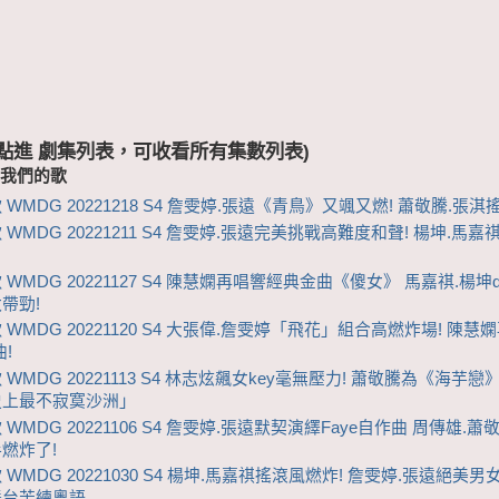
 (點進 劇集列表，可收看所有集數列表)
-我們的歌
WMDG 20221218 S4 詹雯婷.張遠《青鳥》又颯又燃! 蕭敬騰.張
WMDG 20221211 S4 詹雯婷.張遠完美挑戰高難度和聲! 楊坤.馬
WMDG 20221127 S4 陳慧嫻再唱響經典金曲《傻女》 馬嘉祺.楊坤di
帶勁!
 WMDG 20221120 S4 大張偉.詹雯婷「飛花」組合高燃炸場! 陳慧
曲!
WMDG 20221113 S4 林志炫飆女key毫無壓力! 蕭敬騰為《海芋戀
史上最不寂寞沙洲」
WMDG 20221106 S4 詹雯婷.張遠默契演繹Faye自作曲 周傳雄.
燃炸了!
WMDG 20221030 S4 楊坤.馬嘉祺搖滾風燃炸! 詹雯婷.張遠絕美男
舞台苦練粵語