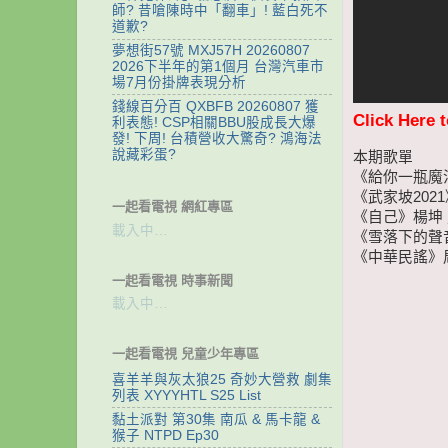
師? 昔嗆陳時中「翻車」! 藍白死不
道歉?
夢想街57號 MXJ57H 20260807
2026下半年的第1個月 台灣汽車市
場7月份掛牌表現分析
錢線百分百 QXBFB 20260807 獲
Click Here 
利表態! CSP相關BBU股成長大爆
發! 下周! 台積營收大驚奇? 鴻海法
說藏彩蛋?
本期歌單
《給你一瓶魔
《武家坡202
一起看電視 網紅專區
《自己》楊坤
載入中…
《雪落下的聲
《中華民謠》
一起看電視 時事新聞
載入中…
一起看電視 兒童少年專區
喜羊羊與灰太狼25 奇妙大營救 劇集
列表 XYYYHTL S25 List
黏土派對 第30集 南瓜 & 馬卡龍 &
猴子 NTPD Ep30