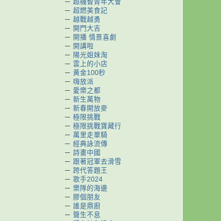
－
超機智青年大會
－
超燃美食記
－
越戰越勇
－
開門大吉
－
開播 情景喜劇
－
開講啦
－
陽光姐妹淘
－
雲上的小店
－
黃金100秒
－
嗨放派
－
愛樂之都
－
新生萬物
－
新春開放麥
－
極限挑戰
－
極限挑戰寶藏行
－
萬里走單騎
－
經典詠流傳
－
詩畫中國
－
跟著冠軍去滑雪
－
跨代答題王
－
歌手2024
－
樂隊的海邊
－
膠個朋友
－
誰是鼎廚
－
聲生不息