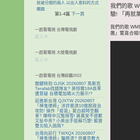
就被分開的兩人 以出人意料的方式
我們的歌 W
團圓
驗! 「再就
第1-4篇
下一頁
我們的歌 WMD
一起看電視 台灣電視劇
團」驚喜合唱!
載入中…
一起看電視 大陸電視劇
載入中…
一起看電視 台灣綜藝2022
關鍵時刻 GJSK 20260807 馬斯克
Terafab找錯隊友? 英特爾18A良率
遭質疑 台積電加碼火力展示!?
前進新台灣 QJXTW 20260807
「神鬼律師」涉詐慈濟10億掀政治
攻防! 操作「疫苗」藍白超時空翻
車? 陳時中沉冤得雪! 蔣萬安不道歉
又扯中央? 小英出手挺蘇巧慧! 藍營
雙北陷入困局?
台灣向前行 TWXQX 20260807
「神鬼律師」騙慈濟? 供養宗教大