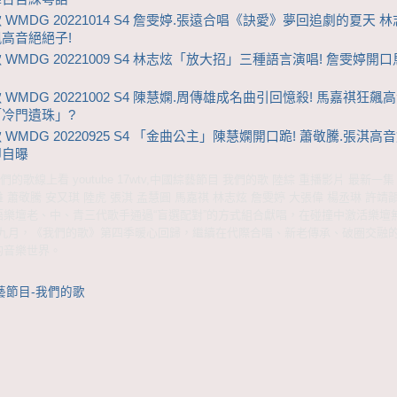
 WMDG 20221014 S4 詹雯婷.張遠合唱《訣愛》夢回追劇的夏天 林
高音絕絕子!
 WMDG 20221009 S4 林志炫「放大招」三種語言演唱! 詹雯婷開
WMDG 20221002 S4 陳慧嫻.周傳雄成名曲引回憶殺! 馬嘉祺狂飆
冷門遺珠」?
WMDG 20220925 S4 「金曲公主」陳慧嫻開口跪! 蕭敬騰.張淇高音
即自曝
的歌線上看 youtube 17wtv,中國綜藝節目 我們的歌 陸綜 重播影片 最新一
雄 蕭敬騰 安又琪 陸虎 張淇 孟慧圓 馬嘉祺 林志炫 詹雯婷 大張偉 楊丞琳 許靖
華語樂壇老、中、青三代歌手通過“盲選配對”的方式組合獻唱，在碰撞中激活樂壇
九月，《我們的歌》第四季暖心回歸，繼續在代際合唱、新老傳承、破圈交融
的音樂世界。
藝節目-我們的歌