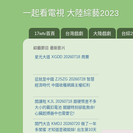
一起看電視 大陸綜藝2023
17wtv首頁
台灣戲劇
大陸戲劇
台綜2
綜藝節目 最新影片
星光大道 XGDD 20260718 周賽
這就是中國 ZJSZG 20260728 智慧
經濟時代 中國收穫網路主權紅利
開講啦 KJL 20260718 跟硬幣差不多
大小的羈扣電池 關鍵時刻卻能救命!
心臟起搏器中也需要它!
開門大吉 KMDJ 20260720 做了一年
多閨蜜 才知道是親姐妹! 出生第10天