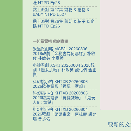
咪 NTPD Ep28
黏土派對 第27集 餅乾 & 禮物 &
BABY NTPD Ep27
黏土派對 第26集 蘑菇 & 粽子 & 企
鵝 NTPD Ep26
一起看電視 戲劇資訊
米蟲煲劇咯 MCBJL 20260806
2018韓劇「金秘書為何那樣」朴敘
俊 朴敏英 李泰煥
小帥看劇 XSKJ 20260804 2026韓
劇「魔女之吻」朴敏英 魏化儁 金正
賢
科幻桃小柏 KHTXB 20260806
2026歐美電影「猛屍一家親」
科幻桃小柏 KHTXB 20260805
2026歐美電影「屍變焚場」「鬼玩
人6：煉獄」
科幻桃小柏 KHTXB 20260804
2026韓劇「鬼謎東宮」南柱赫 盧允
瑞 曹承佑
較新的文