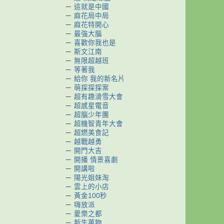
－
這就是中國
－
麻花局中局
－
麻花特開心
－
最強大腦
－
喜歡你我也是
－
斯文江南
－
無限超越班
－
等著我
－
給你 我的新名片
－
萌探探探案
－
超有趣滑雪大會
－
超感星電音
－
超腦少年團
－
超機智青年大會
－
超燃美食記
－
越戰越勇
－
開門大吉
－
開播 情景喜劇
－
開講啦
－
陽光姐妹淘
－
雲上的小店
－
黃金100秒
－
嗨放派
－
愛樂之都
－
新生萬物