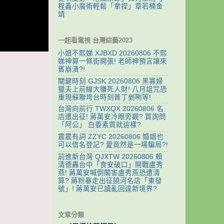
程鑫小魔術輕鬆「拿捏」章若楠金
靖
一起看電視 台灣綜藝2023
小姐不熙娣 XJBXD 20260806 不熙
娣神算一條街開張! 老師神預言讓來
賓崩潰?!
關鍵時刻 GJSK 20260806 黑寡婦
獵夫上前線大賺死人財! 八月詛咒恐
重現蘇聯垮台時刻普丁剉咧等!
台灣向前行 TWXQX 20260806 名
店遭出征! 蔣萬安冷眼旁觀? 質詢問
「阿公」 白委素質就這樣?
震震有詞 ZZYC 20260806 婚姻也
可以借名登記? 愛竟然是一場騙局?!
前進新台灣 QJXTW 20260806 賴
清德轟台中「食安破口」開戰盧秀
燕! 蔣萬安喊倒閣害盧秀燕恐遭清
算? 蔣粉暴走出征饒河名店「東發
號」! 蔣萬安已讀亂回達新境界?
文章分類