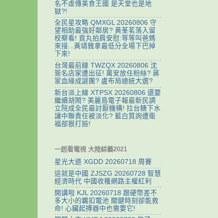
名不虛傳美食王國 是天堂也是地
獄?!
全民星攻略 QMXGL 20260806 守
望相助最強好鄰居? 黃莑茗落入留
校察看! 貢丸拍肩安慰:等等叫爸媽
來接...黃靖雅拿最低分全場下巴掉
下來!
台灣最前線 TWZQX 20260806 沈
簽名店家遭出征! 萬安放任粉絲? 蔣
家血緣成謎團? 盧布局總統大選?
新台派上線 XTPSX 20260806 還要
繼續胡鬧? 美麗島電子報最新民調
立院成全民最討厭機構! 拉台糖下水
讓中聯責任被淡化? 藍白質詢遭衛
福部狠打臉!
一起看電視 大陸綜藝2021
星光大道 XGDD 20260718 周賽
這就是中國 ZJSZG 20260728 智慧
經濟時代 中國收穫網路主權紅利
開講啦 KJL 20260718 跟硬幣差不
多大小的羈扣電池 關鍵時刻卻能救
命! 心臟起搏器中也需要它!