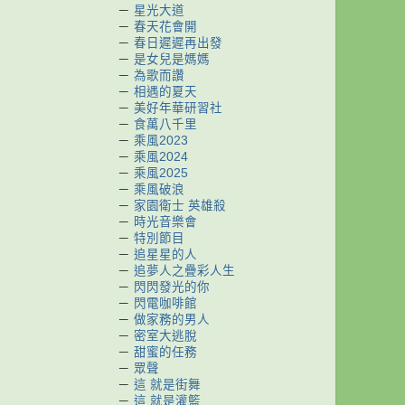
－
星光大道
－
春天花會開
－
春日遲遲再出發
－
是女兒是媽媽
－
為歌而讚
－
相遇的夏天
－
美好年華研習社
－
食萬八千里
－
乘風2023
－
乘風2024
－
乘風2025
－
乘風破浪
－
家園衛士 英雄殺
－
時光音樂會
－
特別節目
－
追星星的人
－
追夢人之疊彩人生
－
閃閃發光的你
－
閃電咖啡館
－
做家務的男人
－
密室大逃脫
－
甜蜜的任務
－
眾聲
－
這 就是街舞
－
這 就是灌籃