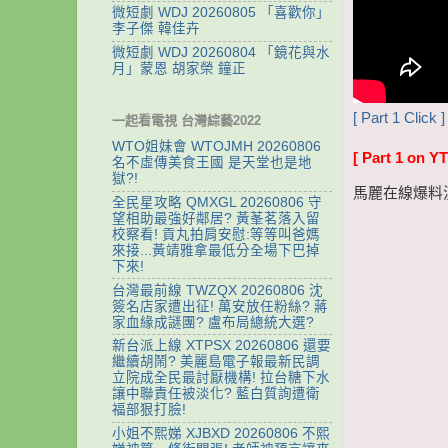
微短劇 WDJ 20260805 「喜歡你」
李子傑 韓佳卉
微短劇 WDJ 20260804 「鏡花與水
月」蒙恩 胡家榮 鐘正
[ Part 1 Click ]
一起看電視 台灣綜藝2022
WTO姐妹會 WTOJMH 20260806
[ Part 1 on YT
名不虛傳美食王國 是天堂也是地
獄?!
馬麗在線爆料
全民星攻略 QMXGL 20260806 守
望相助最強好鄰居? 黃莑茗落入留
校察看! 貢丸拍肩安慰:等等叫爸媽
來接...黃靖雅拿最低分全場下巴掉
下來!
台灣最前線 TWZQX 20260806 沈
簽名店家遭出征! 萬安放任粉絲? 蔣
家血緣成謎團? 盧布局總統大選?
新台派上線 XTPSX 20260806 還要
繼續胡鬧? 美麗島電子報最新民調
立院成全民最討厭機構! 拉台糖下水
讓中聯責任被淡化? 藍白質詢遭衛
福部狠打臉!
小姐不熙娣 XJBXD 20260806 不熙