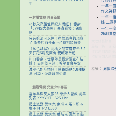
生
一年一度
作文笑
一年一度
一起看電視 時事新聞
娃 二喜
朴軫永高顏值經紀人爆紅！ 獲封
「JYP四大美男」嘉賓看傻：偶像
一年一度
吧
25組喜
只有始源可以停！崔始源真的現身
大陸綜藝節目 一年
了 衝去店前停車⋯台粉抱頭嚇傻
最新一集 一起看
《藍色監獄》高橋文哉首度來台！2
作的原創喜劇競
天狂跑5場見面會 親喊話台粉
挖掘喜劇人創作
川口春奈、世足隊長板倉滉宣布結
婚！ 公開雙喜訊：希望寶寶平安
標籤：
周播綜
減肥也能吃麵包！營養師點名8種挑
法 可頌、菠蘿麵包少碰
一起看電視 兒童少年專區
喜羊羊與灰太狼25 奇妙大營救 劇集
列表 XYYYHTL S25 List
黏土派對 第30集 南瓜 & 馬卡龍 &
猴子 NTPD Ep30
黏土派對 第28集 番茄 & 鳳梨 & 貓