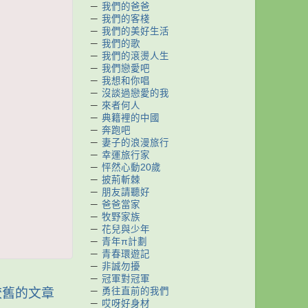
－
我們的爸爸
－
我們的客棧
－
我們的美好生活
－
我們的歌
－
我們的滾燙人生
－
我們戀愛吧
－
我想和你唱
－
沒談過戀愛的我
－
來者何人
－
典籍裡的中國
－
奔跑吧
－
妻子的浪漫旅行
－
幸運旅行家
－
怦然心動20歲
－
披荊斬棘
－
朋友請聽好
－
爸爸當家
－
牧野家族
－
花兒與少年
－
青年π計劃
－
青春環遊記
－
非誠勿擾
－
冠軍對冠軍
－
勇往直前的我們
較舊的文章
－
哎呀好身材