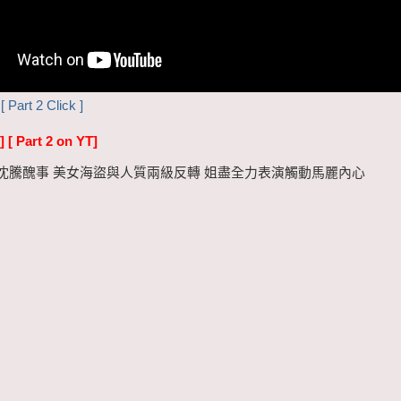
[ Part 2 Click ]
]
[ Part 2 on YT]
沈騰醜事 美女海盜與人質兩級反轉 姐盡全力表演觸動馬麗內心