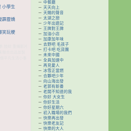
－
中餐廳
禮 小學生
－
天天向上
－
天賜的聲音
－
太湖之戀
女變霹靂嬌
－
少年出遊記
－
王牌對王牌
英爆笑玩梗
－
加油小店
－
加康加年味
－
去野吧 毛孩子
二季 陸綜 重播影片
－
打卡吧 吃貨團
米未聯合出品並製
－
未來中國
。借平凡生活小事
－
全員加速中
－
再見愛人
－
冰雪正當燃
－
合夥吧少年
－
向山海出發
－
老郭有新番
－
老闆不知道的我
－
你好 大女生
－
你好生活
－
你好星期六
－
初入職場的我們
－
快樂再出發
－
快樂老友記
－
快樂的大人