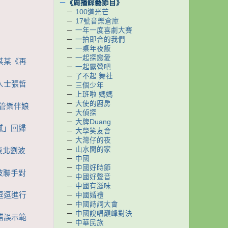
－
《周播綜藝節目》
－
100道光芒
－
17號音樂倉庫
－
一年一度喜劇大賽
－
一拍即合的我們
－
一桌年夜飯
－
一起探戀愛
某某某《再
－
一起露營吧
－
了不起 舞社
恐人士張哲
－
三個少年
－
上班啦 媽媽
－
大使的廚房
莎管樂伴娘
－
大偵探
－
大牌Duang
油膩」回歸
－
大學笑友會
－
大灣仔的夜
－
山水間的家
上東北劉波
－
中國
－
中國好時節
劉波聯手對
－
中國好聲音
－
中國有滋味
李逗逗進行
－
中國婚禮
－
中國詩詞大會
－
中國說唱巔峰對決
白錯誤示範
－
中華民族