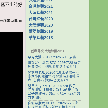
大陸綜藝2022
李白寫不出詩好
台灣綜藝2021
大陸綜藝2021
台灣綜藝2020
兄臺前來助陣 黃
大陸綜藝2020
華語綜藝2019
華語綜藝2018
一起看電視 大陸綜藝2023
星光大道 XGDD 20260718 周賽
這就是中國 ZJSZG 20260728 智慧
經濟時代 中國收穫網路主權紅利
開講啦 KJL 20260718 跟硬幣差不
多大小的羈扣電池 關鍵時刻卻能救
命! 心臟起搏器中也需要它!
開門大吉 KMDJ 20260720 做了一
年多閨蜜 才知道是親姐妹! 出生第
10天就被分開的兩人 以出人意料的
方式團圓
你好星期六 NHXQL 20260725 檀
健次變身「港風新郎」舞力全開 丁