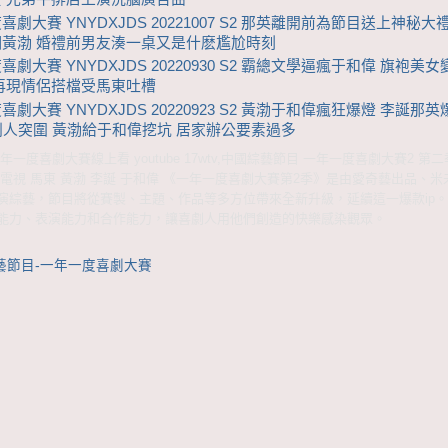
喜劇大賽 YNYDXJDS 20221007 S2 那英離開前為節目送上神秘大
翻黃渤 婚禮前男友湊一桌又是什麽尷尬時刻
喜劇大賽 YNYDXJDS 20220930 S2 霸總文學逼瘋于和偉 旗袍美
再現情侶搭檔受馬東吐槽
喜劇大賽 YNYDXJDS 20220923 S2 黃渤于和偉瘋狂爆燈 李誕那
劇人突圍 黃渤給于和偉挖坑 居家辦公要素過多
一度喜劇大賽線上看 youtube 17wtv,中國綜藝節目 一年一度喜劇大賽2 第
電視 馬東 黃渤 李誕 于和偉 《一年一度喜劇大賽第2季》是由愛奇藝出品、
演綜藝，節目將從賽製、主題、作品等多方位帶來全新升級，延續這一爆款ip
能力、表演能力和合作能力，讓喜劇人用他們創造的快樂感染觀眾。
藝節目-一年一度喜劇大賽