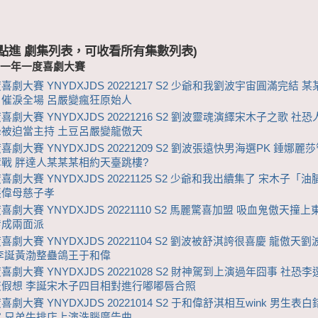
 (點進 劇集列表，可收看所有集數列表)
-一年一度喜劇大賽
喜劇大賽 YNYDXJDS 20221217 S2 少爺和我劉波宇宙圓滿完結 
催淚全場 呂嚴變瘋狂原始人
喜劇大賽 YNYDXJDS 20221216 S2 劉波靈魂演繹宋木子之歌 社
被迫當主持 土豆呂嚴變龍傲天
劇大賽 YNYDXJDS 20221209 S2 劉波張遠快男海選PK 錘娜麗
戰 胖達人某某某相約天臺跳樓?
喜劇大賽 YNYDXJDS 20221125 S2 少爺和我出續集了 宋木子「
張偉母慈子孝
喜劇大賽 YNYDXJDS 20221110 S2 馬麗驚喜加盟 吸血鬼傲天撞
爹成兩面派
喜劇大賽 YNYDXJDS 20221104 S2 劉波被舒淇誇很喜慶 龍傲天
李誕黃渤整蠱鴿王于和偉
喜劇大賽 YNYDXJDS 20221028 S2 財神駕到上演過年囧事 社恐
交假想 李誕宋木子四目相對進行嘟嘟唇合照
劇大賽 YNYDXJDS 20221014 S2 于和偉舒淇相互wink 男生表
 兄弟牛排店上演洗腦廣告曲