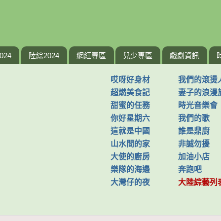
024
陸綜2024
網紅專區
兒少專區
戲劇資訊
哎呀好身材
我們的滾燙
超燃美食記
妻子的浪漫
甜蜜的任務
時光音樂會
你好星期六
我們的歌
這就是中國
誰是鼎廚
山水間的家
非誠勿擾
大使的廚房
加油小店
樂隊的海邊
奔跑吧
大灣仔的夜
大陸綜藝列