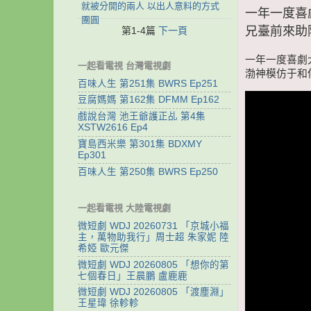
就被分開的兩人 以出人意料的方式
一年一度喜劇大
團圓
兄臺前來助
第1-4篇
下一頁
一年一度喜劇大賽
一起看電視 台灣電視劇
渤神模仿于和
百味人生 第251集 BWRS Ep251
豆腐媽媽 第162集 DFMM Ep162
戲說台灣 池王爺護正乩 第4集
XSTW2616 Ep4
寶島西米樂 第301集 BDXMY
Ep301
百味人生 第250集 BWRS Ep250
一起看電視 大陸電視劇
微短劇 WDJ 20260731 「京城小福
主，萬物助我行」周士超 朱家妮 陸
希婭 歐元傑
微短劇 WDJ 20260805 「想你的第
七個春日」王晨鵬 盧鹿鹿
微短劇 WDJ 20260805 「渡塵淵」
王星瑋 徐軫軫