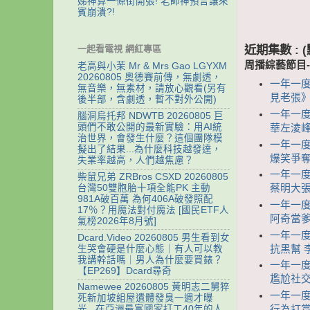
娣神算一條街開張! 老師神預言讓來
賓崩潰?!
近期集數 :
一起看電視 網紅專區
周播綜藝節目
老高與小茉 Mr & Mrs Gao LGYXM
20260805 奧德賽前傳，無劇透，
一年一度
無音樂，無素材，請放心觀看(另有
見老張》
後半部，含劇透，暫不對外公開)
一年一度
腦洞烏托邦 NDWTB 20260805 巨
頭們不敢公開的最新實驗：用AI統
華左淩峰
治世界，會發生什麼？這個團隊模
一年一度喜
擬出了結果...為什麼科技越發達，
爆笑爭奪
失業率越高，人們越焦慮？
一年一度
柴鼠兄弟 ZRBros CSXD 20260805
台灣50雙胞胎十項全能PK 主動
蔡明大
981A破百萬 為何406A破發照配
一年一度
17％？用魔法對付魔法 [國民ETF人
阿奇當
氣榜2026年8月號]
一年一度
Dcard.Video 20260805 男生看到女
生哭會硬是什麼心態｜有人可以教
抗黑幫 
我講幹話嗎｜男人為什麼要買錶？
一年一度
【EP269】Dcard尋奇
尷尬社
Namewee 20260805 黃明志二舅猝
一年一度喜
死新加坡組屋遺體發臭一週才曝
行為打賞
光...在亞洲最富國家打工40年的人