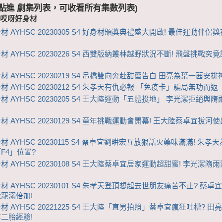
 (點進 劇集列表，可收看所有集數列表)
-哎呀好身材
材 AYHSC 20230305 S4 好身材頒獎典禮盛大開啟! 最佳運動伴侶
材 AYHSC 20230226 S4 西雙版納叢林越野狀況不斷! 飛盤挑戰究
材 AYHSC 20230219 S4 吊橋雙向奔赴甜蜜告白 田亮為葉一茜安排
材 AYHSC 20230212 S4 朱孝天有仇必報 「免疫卡」騙局無功而返
材 AYHSC 20230205 S4 王大陸運動「五體投地」 李光潔拒絕與
材 AYHSC 20230129 S4 童年挑戰運動會開幕! 王大陸蔡卓宜拔河
 AYHSC 20230115 S4 蔡卓宜劉畊宏互放狠話火藥味滿滿! 朱孝天
F4」位置?
材 AYHSC 20230108 S4 王大陸蔡卓宜居家運動超甜蜜! 李光潔隋
材 AYHSC 20230101 S4 朱孝天登頂想起去世朋友痛苦不止? 蔡卓
寵溺倍加!
材 AYHSC 20221225 S4 王大陸「直男拍照」蔡卓宜瘋狂吐槽? 田
二胎經驗!