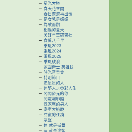
－
星光大道
－
春天花會開
－
春日遲遲再出發
－
是女兒是媽媽
－
為歌而讚
－
相遇的夏天
－
美好年華研習社
－
食萬八千里
－
乘風2023
－
乘風2024
－
乘風2025
－
乘風破浪
－
家園衛士 英雄殺
－
時光音樂會
－
特別節目
－
追星星的人
－
追夢人之疊彩人生
－
閃閃發光的你
－
閃電咖啡館
－
做家務的男人
－
密室大逃脫
－
甜蜜的任務
－
眾聲
－
這 就是街舞
－
這 就是灌籃