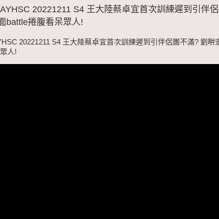
AYHSC 20221211 S4 王大陸蔡卓宜首次訓練遲到引伴
battle捲腹看呆眾人!
YHSC 20221211 S4 王大陸蔡卓宜首次訓練遲到引伴侶團不滿? 劉
呆眾人!