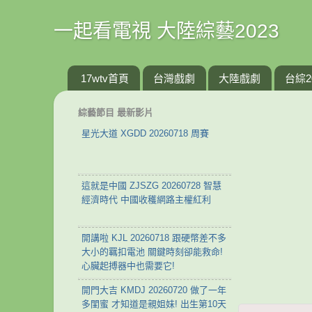
一起看電視 大陸綜藝2023
17wtv首頁
台灣戲劇
大陸戲劇
台綜2
綜藝節目 最新影片
星光大道 XGDD 20260718 周賽
這就是中國 ZJSZG 20260728 智慧
經濟時代 中國收穫網路主權紅利
開講啦 KJL 20260718 跟硬幣差不多
大小的羈扣電池 關鍵時刻卻能救命!
心臟起搏器中也需要它!
開門大吉 KMDJ 20260720 做了一年
多閨蜜 才知道是親姐妹! 出生第10天