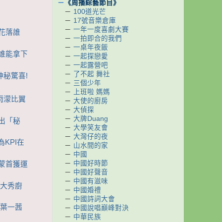
－
《周播綜藝節目》
－
100道光芒
－
17號音樂倉庫
－
一年一度喜劇大賽
獎花落誰
－
一拍即合的我們
－
一桌年夜飯
竟誰能拿下
－
一起探戀愛
－
一起露營吧
－
了不起 舞社
神秘驚喜!
－
三個少年
－
上班啦 媽媽
隋雨濛比翼
－
大使的廚房
－
大偵探
－
大牌Duang
使出「秘
－
大學笑友會
－
大灣仔的夜
為KPI在
－
山水間的家
－
中國
－
中國好時節
雨蒙首獲運
－
中國好聲音
－
中國有滋味
宜大秀廚
－
中國婚禮
－
中國詩詞大會
亮葉一茜
－
中國說唱巔峰對決
－
中華民族