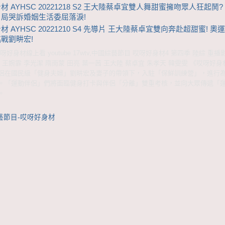
材 AYHSC 20221218 S2 王大陸蔡卓宜雙人舞甜蜜擁吻眾人狂起鬨?
局哭訴婚姻生活委屈落淚!
 AYHSC 20221210 S4 先導片 王大陸蔡卓宜雙向奔赴超甜蜜! 奧
戰劉畊宏!
好身材線上看 youtube 17wtv,中國綜藝節目 哎呀好身材4 第四季 陸綜 重播
 王婉霏 李光潔 隋雨蒙 田亮 葉一茜 王大陸 蔡卓宜 朱孝天 韓雯雯 《哎呀好
侶在國民級「健身夫婦」劉畊宏及妻子的帶領下，入駐「保鮮訓練營」，進行為
。「運動伴侶」們將面臨健身打卡與伴侶「分離」雙重考核，並向大眾傳遞「
。
藝節目-哎呀好身材