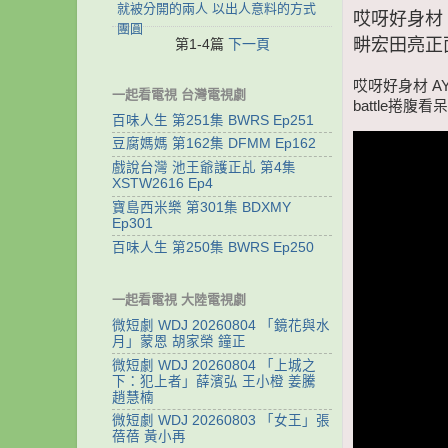
就被分開的兩人 以出人意料的方式
哎呀好身材 
團圓
畊宏田亮正面
第1-4篇
下一頁
哎呀好身材 A
一起看電視 台灣電視劇
battle捲腹看
百味人生 第251集 BWRS Ep251
豆腐媽媽 第162集 DFMM Ep162
戲說台灣 池王爺護正乩 第4集
XSTW2616 Ep4
寶島西米樂 第301集 BDXMY
Ep301
百味人生 第250集 BWRS Ep250
一起看電視 大陸電視劇
微短劇 WDJ 20260804 「鏡花與水
月」蒙恩 胡家榮 鐘正
微短劇 WDJ 20260804 「上城之
下：犯上者」薛濱弘 王小橙 姜騰
趙慧楠
微短劇 WDJ 20260803 「女王」張
蓓蓓 黃小再