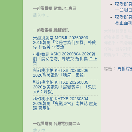
哎呀好身
一起看電視 兒童少年專區
一茜坦白
載入中…
哎呀好身材
亮正面挑
一起看電視 戲劇資訊
大陸綜藝節目 哎呀
起看電視 劉畊宏
米蟲煲劇咯 MCBJL 20260806
2018韓劇「金秘書為何那樣」朴敘
伴侶季，四組伴
俊 朴敏英 李泰煥
保鮮」健身訓練
小帥看劇 XSKJ 20260804 2026韓
的健康生活方式
劇「魔女之吻」朴敏英 魏化儁 金正
賢
標籤：
周播綜
科幻桃小柏 KHTXB 20260806
2026歐美電影「猛屍一家親」
科幻桃小柏 KHTXB 20260805
2026歐美電影「屍變焚場」「鬼玩
人6：煉獄」
科幻桃小柏 KHTXB 20260804
2026韓劇「鬼謎東宮」南柱赫 盧允
瑞 曹承佑
一起看電視 台灣電視劇二區
載入中…