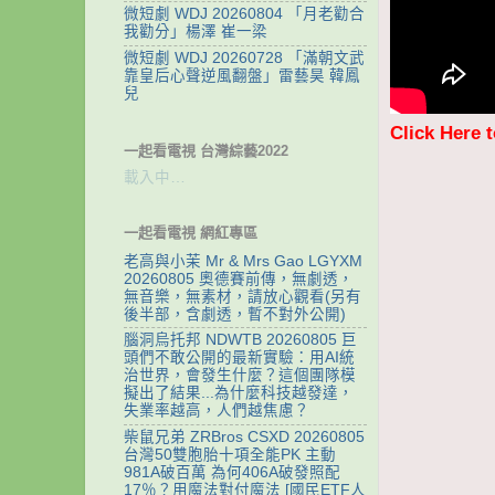
微短劇 WDJ 20260804 「月老勸合
我勸分」楊澤 崔一梁
微短劇 WDJ 20260728 「滿朝文武
靠皇后心聲逆風翻盤」雷藝昊 韓鳳
兒
Click Here 
一起看電視 台灣綜藝2022
載入中…
一起看電視 網紅專區
老高與小茉 Mr & Mrs Gao LGYXM
20260805 奧德賽前傳，無劇透，
無音樂，無素材，請放心觀看(另有
後半部，含劇透，暫不對外公開)
腦洞烏托邦 NDWTB 20260805 巨
頭們不敢公開的最新實驗：用AI統
治世界，會發生什麼？這個團隊模
擬出了結果...為什麼科技越發達，
失業率越高，人們越焦慮？
柴鼠兄弟 ZRBros CSXD 20260805
台灣50雙胞胎十項全能PK 主動
981A破百萬 為何406A破發照配
17％？用魔法對付魔法 [國民ETF人