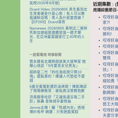
氣榜2026年8月號]
近期集數 :
Dcard.Video 20260805 男生看到女
周播綜藝節目
生哭會硬是什麼心態｜有人可以教
哎呀好身
我講幹話嗎｜男人為什麼要買錶？
【EP269】Dcard尋奇
家?!
Namewee 20260805 黃明志二舅猝
哎呀好身
死新加坡組屋遺體發臭一週才曝
勝利!
光...在亞洲最富國家打工40年的人
哎呀好身
生
哎呀好身
哎呀好身
一起看電視 時事新聞
雙飛
賈永婕長女爆熱戀旅美大提琴家 她
哎呀好身
曝心境認「9月要見女兒男友」
技」!
超帥星二代「約吃海底撈只帶10
哎呀好身材
塊」還點貴的！爆讓人代墊從不還
錢
線拍賣「
6歲兒看電影遭奶油淋頭！陳凱琳認
哎呀好身
了現場爆衝突：被指責沒管教抱歉
動錦旗!
洪堯開車哈菸「又讓吳謹言吸二手
哎呀好身
菸」挨轟 昔無視孕妻照抽
藝王大陸
Jennie太辣！曬「性感內衣」透視
哎呀好身
薄紗馬甲 網讚：只有她能駕馭
夫妻分享