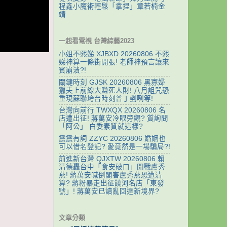
程鑫小魔術輕鬆「拿捏」章若楠金
靖
一起看電視 台灣綜藝2023
小姐不熙娣 XJBXD 20260806 不熙
娣神算一條街開張! 老師神預言讓來
賓崩潰?!
關鍵時刻 GJSK 20260806 黑寡婦
獵夫上前線大賺死人財! 八月詛咒恐
重現蘇聯垮台時刻普丁剉咧等!
台灣向前行 TWXQX 20260806 名
店遭出征! 蔣萬安冷眼旁觀? 質詢問
「阿公」 白委素質就這樣?
震震有詞 ZZYC 20260806 婚姻也
可以借名登記? 愛竟然是一場騙局?!
前進新台灣 QJXTW 20260806 賴
清德轟台中「食安破口」開戰盧秀
燕! 蔣萬安喊倒閣害盧秀燕恐遭清
算? 蔣粉暴走出征饒河名店「東發
號」! 蔣萬安已讀亂回達新境界?
文章分類