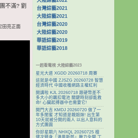
大陸綜藝2022
侶團不滿? 劉
台灣綜藝2021
大陸綜藝2021
台灣綜藝2020
畊宏田亮正面
大陸綜藝2020
華語綜藝2019
華語綜藝2018
一起看電視 大陸綜藝2023
星光大道 XGDD 20260718 周賽
這就是中國 ZJSZG 20260728 智慧
經濟時代 中國收穫網路主權紅利
開講啦 KJL 20260718 跟硬幣差不
多大小的羈扣電池 關鍵時刻卻能救
命! 心臟起搏器中也需要它!
開門大吉 KMDJ 20260720 做了一
年多閨蜜 才知道是親姐妹! 出生第
10天就被分開的兩人 以出人意料的
方式團圓
你好星期六 NHXQL 20260725 檀
健次變身「港風新郎」舞力全開 丁