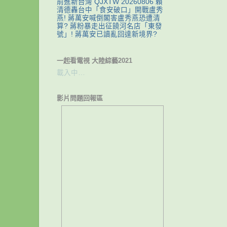
前進新台灣 QJXTW 20260806 賴
清德轟台中「食安破口」開戰盧秀
燕! 蔣萬安喊倒閣害盧秀燕恐遭清
算? 蔣粉暴走出征饒河名店「東發
號」! 蔣萬安已讀亂回達新境界?
一起看電視 大陸綜藝2021
載入中…
影片問題回報區