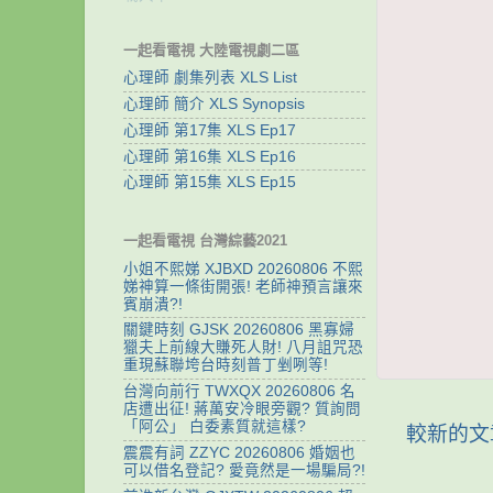
一起看電視 大陸電視劇二區
心理師 劇集列表 XLS List
心理師 簡介 XLS Synopsis
心理師 第17集 XLS Ep17
心理師 第16集 XLS Ep16
心理師 第15集 XLS Ep15
一起看電視 台灣綜藝2021
小姐不熙娣 XJBXD 20260806 不熙
娣神算一條街開張! 老師神預言讓來
賓崩潰?!
關鍵時刻 GJSK 20260806 黑寡婦
獵夫上前線大賺死人財! 八月詛咒恐
重現蘇聯垮台時刻普丁剉咧等!
台灣向前行 TWXQX 20260806 名
店遭出征! 蔣萬安冷眼旁觀? 質詢問
「阿公」 白委素質就這樣?
較新的文
震震有詞 ZZYC 20260806 婚姻也
可以借名登記? 愛竟然是一場騙局?!