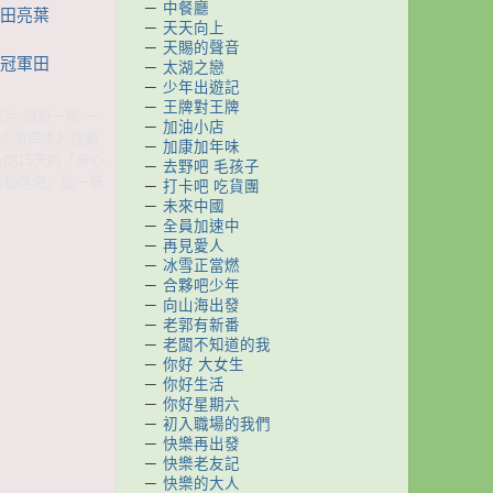
－
中餐廳
 田亮葉
－
天天向上
－
天賜的聲音
運冠軍田
－
太湖之戀
－
少年出遊記
－
王牌對王牌
影片 最新一集 一
－
加油小店
身材 第四季》運動
－
加康加年味
期15天的「身心
－
去野吧 毛孩子
運動伴侶」這一新
－
打卡吧 吃貨團
－
未來中國
－
全員加速中
－
再見愛人
－
冰雪正當燃
－
合夥吧少年
－
向山海出發
－
老郭有新番
－
老闆不知道的我
－
你好 大女生
－
你好生活
－
你好星期六
－
初入職場的我們
－
快樂再出發
－
快樂老友記
－
快樂的大人