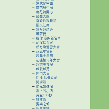
－
這就是中國
－
麻花局中局
－
麻花特開心
－
最強大腦
－
喜歡你我也是
－
斯文江南
－
無限超越班
－
等著我
－
給你 我的新名片
－
萌探探探案
－
超有趣滑雪大會
－
超感星電音
－
超腦少年團
－
超機智青年大會
－
超燃美食記
－
越戰越勇
－
開門大吉
－
開播 情景喜劇
－
開講啦
－
陽光姐妹淘
－
雲上的小店
－
黃金100秒
－
嗨放派
－
愛樂之都
－
新生萬物