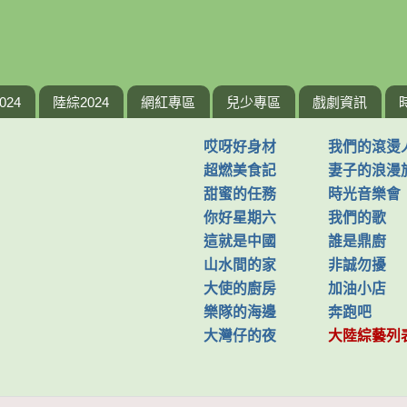
024
陸綜2024
網紅專區
兒少專區
戲劇資訊
哎呀好身材
我們的滾燙
超燃美食記
妻子的浪漫
甜蜜的任務
時光音樂會
你好星期六
我們的歌
這就是中國
誰是鼎廚
山水間的家
非誠勿擾
大使的廚房
加油小店
樂隊的海邊
奔跑吧
大灣仔的夜
大陸綜藝列