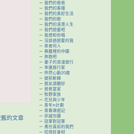
－
我們的爸爸
－
我們的客棧
－
我們的美好生活
－
我們的歌
－
我們的滾燙人生
－
我們戀愛吧
－
我想和你唱
－
沒談過戀愛的我
－
來者何人
－
典籍裡的中國
－
奔跑吧
－
妻子的浪漫旅行
－
幸運旅行家
－
怦然心動20歲
－
披荊斬棘
－
朋友請聽好
－
爸爸當家
－
牧野家族
－
花兒與少年
－
青年π計劃
－
青春環遊記
－
非誠勿擾
較舊的文章
－
冠軍對冠軍
－
勇往直前的我們
－
哎呀好身材