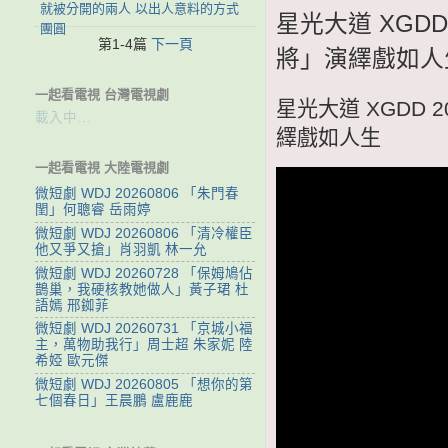
就被分開的兩人 以出人意料的方式
星光大道 XGDD
團圓
第1-4篇
下一頁
將」演繹戲如人
一起看電視 台灣電視劇
星光大道 XGDD 
載入中…
繹戲如人生
一起看電視 大陸電視劇
微短劇 WDJ 20260806 「朱門春
閨」何聰睿 岳雨婷
微短劇 WDJ 20260806 「清冷權臣
他又爭又搶」肖羽凱 林一允
微短劇 WDJ 20260728 「保姆鳩佔
鵲巢，我硬核教她做人」黃子珺 杜
語嫣 邢銣菲
微短劇 WDJ 20260731 「京城小福
主，萬物助我行」周士超 朱家妮 陸
希婭 歐元傑
微短劇 WDJ 20260805 「想你的第
七個春日」王晨鵬 盧鹿鹿