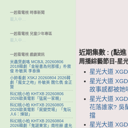
一起看電視 時事新聞
載入中…
一起看電視 兒童少年專區
載入中…
近期集數 : (
一起看電視 戲劇資訊
周播綜藝節目-星
米蟲煲劇咯 MCBJL 20260806
2018韓劇「金秘書為何那樣」朴敘
星光大道 XGDD
俊 朴敏英 李泰煥
小帥看劇 XSKJ 20260804 2026韓
星光大道 XGD
劇「魔女之吻」朴敏英 魏化儁 金正
賢
故事感都被她
科幻桃小柏 KHTXB 20260806
星光大道 XGD
2026歐美電影「猛屍一家親」
科幻桃小柏 KHTXB 20260805
花落誰家? 吳
2026歐美電影「屍變焚場」「鬼玩
擋
人6：煉獄」
科幻桃小柏 KHTXB 20260804
星光大道 XGD
2026韓劇「鬼謎東宮」南柱赫 盧允