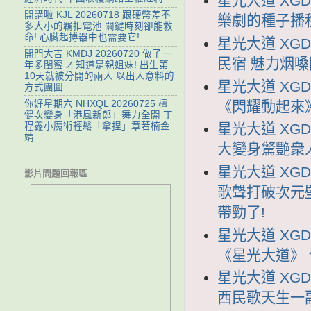
星光大道 XGD
開講啦 KJL 20260718 跟硬幣差不
樂劇的種子播
多大小的羈扣電池 關鍵時刻卻能救
命! 心臟起搏器中也需要它!
星光大道 XGD
開門大吉 KMDJ 20260720 做了一
民宿 魅力烟
年多閨蜜 才知道是親姐妹! 出生第
10天就被分開的兩人 以出人意料的
星光大道 XGD
方式團圓
《閃耀動起來
你好星期六 NHXQL 20260725 檀
健次變身「港風新郎」舞力全開 丁
程鑫小魔術輕鬆「拿捏」章若楠金
星光大道 XGD
靖
大變身驚艷衆
星光大道 XGD
影片問題回報區
歌聲打破次元
帶勁了!
星光大道 XGD
《星光大道》
星光大道 XGD
西民歌天生一