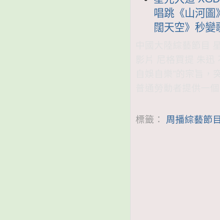
唱跳《山河圖
闊天空》秒變歌
中國大陸綜藝節目 星光
影片 尼格買提 朱
自娛自樂”的宗旨，
普通勞動者提供一個
標籤：
周播綜藝節目