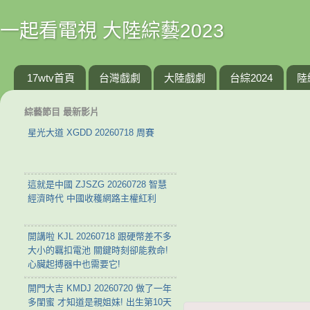
一起看電視 大陸綜藝2023
17wtv首頁
台灣戲劇
大陸戲劇
台綜2024
陸
綜藝節目 最新影片
星光大道 XGDD 20260718 周賽
這就是中國 ZJSZG 20260728 智慧
經濟時代 中國收穫網路主權紅利
開講啦 KJL 20260718 跟硬幣差不多
大小的羈扣電池 關鍵時刻卻能救命!
心臟起搏器中也需要它!
開門大吉 KMDJ 20260720 做了一年
多閨蜜 才知道是親姐妹! 出生第10天