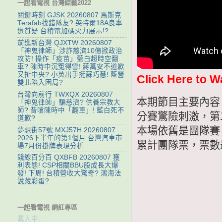
一起看電視 台灣綜藝2022
關鍵時刻 GJSK 20260807 馬斯克
Terafab找錯隊友? 英特爾18A良率
遭質疑 台積電加碼火力展示!?
前進新台灣 QJXTW 20260807
「神鬼律師」涉詐慈濟10億掀政治
攻防! 操作「疫苗」藍白超時空翻
車? 陳時中沉冤得雪! 蔣萬安不道歉
又扯中央? 小英出手挺蘇巧慧! 藍營
Click Here to W
雙北陷入困局?
台灣向前行 TWXQX 20260807
本期節目主要內容
「神鬼律師」騙慈濟? 供養宗教大
師? 昔嗆陳時中「翻車」! 藍白死不
分賽驚險刺激，第
道歉?
本場依舊是團隊賽
夢想街57號 MXJ57H 20260807
2026下半年的第1個月 台灣汽車市
累計團隊票，票數
場7月份掛牌表現分析
錢線百分百 QXBFB 20260807 獲
利表態! CSP相關BBU股成長大爆
發! 下周! 台積營收大驚奇? 鴻海法
說藏彩蛋?
一起看電視 網紅專區
載入中…