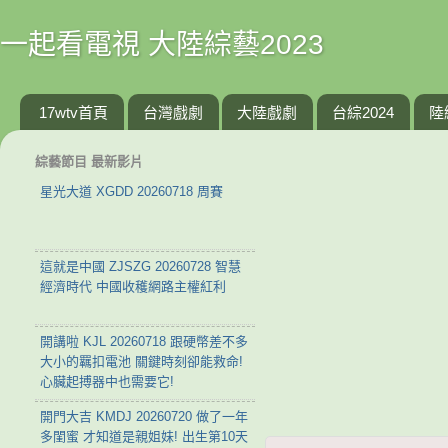
一起看電視 大陸綜藝2023
17wtv首頁
台灣戲劇
大陸戲劇
台綜2024
陸
綜藝節目 最新影片
星光大道 XGDD 20260718 周賽
這就是中國 ZJSZG 20260728 智慧
經濟時代 中國收穫網路主權紅利
開講啦 KJL 20260718 跟硬幣差不多
大小的羈扣電池 關鍵時刻卻能救命!
心臟起搏器中也需要它!
開門大吉 KMDJ 20260720 做了一年
多閨蜜 才知道是親姐妹! 出生第10天