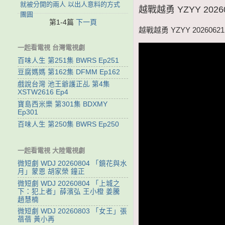
就被分開的兩人 以出人意料的方式
越戰越勇 YZYY 202
團圓
第1-4篇
下一頁
越戰越勇 YZYY 202606
一起看電視 台灣電視劇
百味人生 第251集 BWRS Ep251
豆腐媽媽 第162集 DFMM Ep162
戲說台灣 池王爺護正乩 第4集
XSTW2616 Ep4
寶島西米樂 第301集 BDXMY
Ep301
百味人生 第250集 BWRS Ep250
一起看電視 大陸電視劇
微短劇 WDJ 20260804 「鏡花與水
月」蒙恩 胡家榮 鐘正
微短劇 WDJ 20260804 「上城之
下：犯上者」薛濱弘 王小橙 姜騰
趙慧楠
微短劇 WDJ 20260803 「女王」張
蓓蓓 黃小再