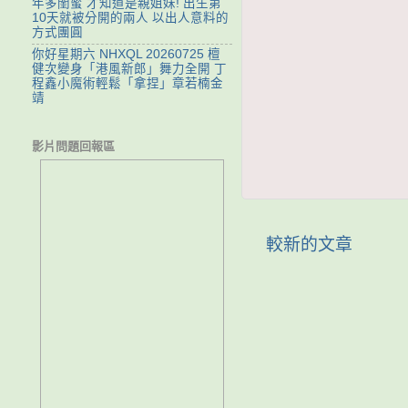
年多閨蜜 才知道是親姐妹! 出生第
10天就被分開的兩人 以出人意料的
方式團圓
你好星期六 NHXQL 20260725 檀
健次變身「港風新郎」舞力全開 丁
程鑫小魔術輕鬆「拿捏」章若楠金
靖
影片問題回報區
較新的文章