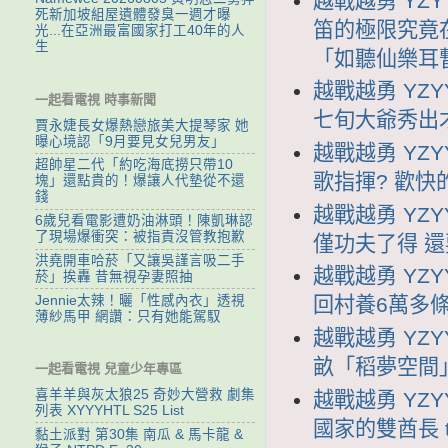
越戰越勇 YZY
死新加坡組屋遺體發臭一週才曝
笛的極限究竟
光...在亞洲最富國家打工40年的人
生
「如聽仙樂耳
越戰越勇 YZY
一起看電視 時事新聞
七旬大爺秀出
賈永婕長女爆熱戀旅美大提琴家 她
曝心境認「9月要見女兒男友」
越戰越勇 YZY
超帥星二代「約吃海底撈只帶10
歌指揮? 歡
塊」還點貴的！爆讓人代墊從不還
錢
越戰越勇 YZY
6歲兒看電影遭奶油淋頭！陳凱琳認
了現場爆衝突：被指責沒管教抱歉
僅功夫了得 
洪堯開車哈菸「又讓吳謹言吸二手
越戰越勇 YZY
菸」挨轟 昔無視孕妻照抽
Jennie太辣！曬「性感內衣」透視
回村養6萬多條
薄紗馬甲 網讚：只有她能駕馭
越戰越勇 YZY
畝「稻夢空間
一起看電視 兒童少年專區
喜羊羊與灰太狼25 奇妙大營救 劇集
越戰越勇 YZY
列表 XYYYHTL S25 List
國家的雙酋長
黏土派對 第30集 南瓜 & 馬卡龍 &