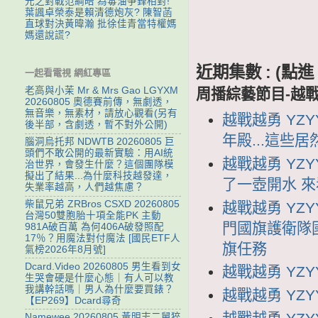
元之對戰范綱皓 為毒油爭鋒相對!
葉諷卓榮泰是賴清德炮灰? 陳智菡
直球對決黃暐瀚 批徐佳青當特權媽
媽還說謊?
近期集數 : (
一起看電視 網紅專區
老高與小茉 Mr & Mrs Gao LGYXM
周播綜藝節目-越
20260805 奧德賽前傳，無劇透，
無音樂，無素材，請放心觀看(另有
越戰越勇 YZY
後半部，含劇透，暫不對外公開)
年殿...這些
腦洞烏托邦 NDWTB 20260805 巨
頭們不敢公開的最新實驗：用AI統
越戰越勇 YZY
治世界，會發生什麼？這個團隊模
擬出了結果...為什麼科技越發達，
了一壺開水 
失業率越高，人們越焦慮？
柴鼠兄弟 ZRBros CSXD 20260805
越戰越勇 YZY
台灣50雙胞胎十項全能PK 主動
門國旗護衛隊
981A破百萬 為何406A破發照配
17％？用魔法對付魔法 [國民ETF人
旗任務
氣榜2026年8月號]
Dcard.Video 20260805 男生看到女
越戰越勇 YZYY
生哭會硬是什麼心態｜有人可以教
我講幹話嗎｜男人為什麼要買錶？
越戰越勇 YZYY
【EP269】Dcard尋奇
Namewee 20260805 黃明志二舅猝