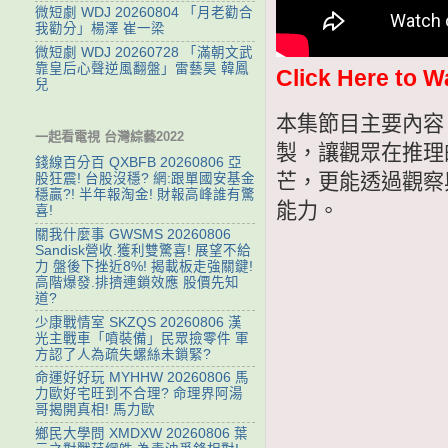
微短劇 WDJ 20260804 「月老勸合
我勸分」楊澤 崔一梁
微短劇 WDJ 20260728 「滿朝文武
靠皇后心聲逆風翻盤」雷藝昊 韓鳳
Click Here to W
兒
本集節目主要內容
一起看電視 台灣綜藝2022
製，讓觀眾在推理
錢線百分百 QXBFB 20260806 亞
芒，更能透過觀察
股狂震! 台股沒穩? 網:跟單國安基金
穩贏?! 半年報淘金! 財報高峰誰有驚
能力。
喜!
關我什麼事 GWSMS 20260806
Sandisk營收.獲利雙驚喜! 展望不給
力 盤後下挫近8%! 揭載板走強關鍵!
高階爆發.排擠連鎖效應 股價先知
道?
少康戰情室 SKZQS 20260806 漢
光主戰車「噴裝備」民眾撿零件 軍
方認了人為疏失螺絲未鎖緊?
命運好好玩 MYHHW 20260806 馬
力歐好宅旺到不合理? 命理界阿湯
哥揭開真相! 馬力歐
鄉民大學問 XMDXW 20260806 葉