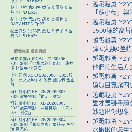
猴子 NTPD Ep30
越戰越勇 YZY
黏土派對 第28集 番茄 & 鳳梨 & 貓
「蘇小藍」樂
咪 NTPD Ep28
黏土派對 第27集 餅乾 & 禮物 &
越戰越勇 YZY
BABY NTPD Ep27
1500塊的高
黏土派對 第26集 蘑菇 & 粽子 & 企
鵝 NTPD Ep26
越戰越勇 YZY
彈 0失誤0差
一起看電視 戲劇資訊
越戰越勇 YZY
米蟲煲劇咯 MCBJL 20260806
2018韓劇「金秘書為何那樣」朴敘
他們的生活方
俊 朴敏英 李泰煥
小帥看劇 XSKJ 20260804 2026韓
越戰越勇 YZY
劇「魔女之吻」朴敏英 魏化儁 金正
道題目竟讓四
賢
科幻桃小柏 KHTXB 20260806
越戰越勇 YZY
2026歐美電影「猛屍一家親」
誰才是掰手腕全
科幻桃小柏 KHTXB 20260805
2026歐美電影「屍變焚場」「鬼玩
妙超出你想象
人6：煉獄」
科幻桃小柏 KHTXB 20260804
越戰越勇 YZY
2026韓劇「鬼謎東宮」南柱赫 盧允
冰墩墩的誕生之
瑞 曹承佑