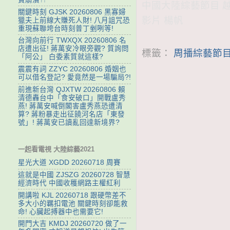
中國大陸綜藝節目 越戰
關鍵時刻 GJSK 20260806 黑寡婦
影片 楊帆
獵夫上前線大賺死人財! 八月詛咒恐
重現蘇聯垮台時刻普丁剉咧等!
台灣向前行 TWXQX 20260806 名
店遭出征! 蔣萬安冷眼旁觀? 質詢問
標籤：
周播綜藝節目
「阿公」 白委素質就這樣?
震震有詞 ZZYC 20260806 婚姻也
可以借名登記? 愛竟然是一場騙局?!
前進新台灣 QJXTW 20260806 賴
清德轟台中「食安破口」開戰盧秀
燕! 蔣萬安喊倒閣害盧秀燕恐遭清
算? 蔣粉暴走出征饒河名店「東發
號」! 蔣萬安已讀亂回達新境界?
一起看電視 大陸綜藝2021
星光大道 XGDD 20260718 周賽
這就是中國 ZJSZG 20260728 智慧
經濟時代 中國收穫網路主權紅利
開講啦 KJL 20260718 跟硬幣差不
多大小的羈扣電池 關鍵時刻卻能救
命! 心臟起搏器中也需要它!
開門大吉 KMDJ 20260720 做了一