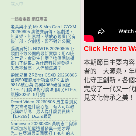
載入中…
一起看電視 網紅專區
老高與小茉 Mr & Mrs Gao LGYXM
20260805 奧德賽前傳，無劇透，
無音樂，無素材，請放心觀看(另有
後半部，含劇透，暫不對外公開)
Click Here to W
腦洞烏托邦 NDWTB 20260805 巨
頭們不敢公開的最新實驗：用AI統
治世界，會發生什麼？這個團隊模
本期節目主要内容
擬出了結果...為什麼科技越發達，
失業率越高，人們越焦慮？
者的一大源泉，年
柴鼠兄弟 ZRBros CSXD 20260805
化守正創新。各個
台灣50雙胞胎十項全能PK 主動
981A破百萬 為何406A破發照配
完成了一代又一代
17％？用魔法對付魔法 [國民ETF人
氣榜2026年8月號]
見文化傳承之美！
Dcard.Video 20260805 男生看到女
生哭會硬是什麼心態｜有人可以教
我講幹話嗎｜男人為什麼要買錶？
【EP269】Dcard尋奇
Namewee 20260805 黃明志二舅猝
死新加坡組屋遺體發臭一週才曝
光...在亞洲最富國家打工40年的人