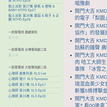
咪 NTPD Ep28
唱豫劇
黏土派對 第27集 餅乾 & 禮物 &
開門大吉 KMD
BABY NTPD Ep27
黏土派對 第26集 蘑菇 & 粽子 & 企
的電子「梨園」
鵝 NTPD Ep26
開門大吉 KMD
協作」的發展速
一起看電視 戲劇資訊
載入中…
開門大吉 KMD
姑蘇的鐘聲 
一起看電視 台灣電視劇二區
開門大吉 KMD
載入中…
肉 哈工大師
一起看電視 大陸電視劇二區
車隊 「冰雪
心理師 劇集列表 XLS List
開門大吉 KMD
心理師 簡介 XLS Synopsis
瑞混血美少女
心理師 第17集 XLS Ep17
斬獲5條搏擊
心理師 第16集 XLS Ep16
心理師 第15集 XLS Ep15
開門大吉 KMD
軍? 看00後