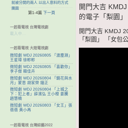
就被分開的兩人 以出人意料的方式
開門大吉 KMDJ
團圓
第1-4篇
下一頁
的電子「梨園」 
一起看電視 台灣電視劇
開門大吉 KMDJ 
載入中…
「梨園」 「女包公
一起看電視 大陸電視劇
微短劇 WDJ 20260805 「渡塵淵」
王星瑋 徐軫軫
微短劇 WDJ 20260805 「喜歡你」
李子傑 韓佳卉
微短劇 WDJ 20260804 「鏡花與水
月」蒙恩 胡家榮 鐘正
微短劇 WDJ 20260804 「上城之
下：犯上者」薛濱弘 王小橙 姜騰
趙慧楠
微短劇 WDJ 20260803 「女王」張
蓓蓓 黃小再
一起看電視 台灣綜藝2022