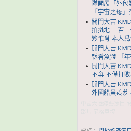
隊開展「外包
「宇宙之母」
開門大吉 KMD
拍攝地 一百
妙惟肖 本人
開門大吉 KMD
縣看魚燈 「
開門大吉 KMD
不棄 不僅打
開門大吉 KMD
外國船員羨慕
中國大陸綜藝節目 開門
影片 尼格買提
標籤：
周播綜藝節目