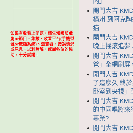
内」
開門大吉 KMD
橫州 到阿克
猫
如果有收看上問題，請告知哪部戲
開門大吉 KMD
劇or節目、集數、收看平台(手機型
號or電腦系統)、瀏覽器、錯誤情況
晚上摇滚追夢
或訊息，以利瞭解，感謝各位的協
開門大吉 KMD
助，十分感謝。
爸」全網刷屏 
開門大吉 KMD
了這麽久 終
卧室到央視」
開門大吉 KMD
的中國唱將來
專業?
開門大吉 KMD