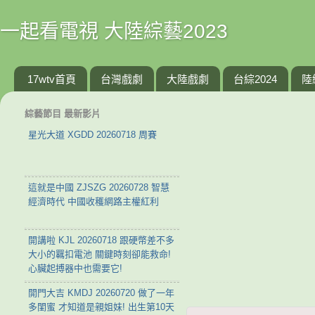
一起看電視 大陸綜藝2023
17wtv首頁
台灣戲劇
大陸戲劇
台綜2024
陸
綜藝節目 最新影片
星光大道 XGDD 20260718 周賽
這就是中國 ZJSZG 20260728 智慧
經濟時代 中國收穫網路主權紅利
開講啦 KJL 20260718 跟硬幣差不多
大小的羈扣電池 關鍵時刻卻能救命!
心臟起搏器中也需要它!
開門大吉 KMDJ 20260720 做了一年
多閨蜜 才知道是親姐妹! 出生第10天