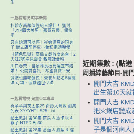
生
一起看電視 時事新聞
朴軫永高顏值經紀人爆紅！ 獲封
「JYP四大美男」嘉賓看傻：偶像
吧
只有始源可以停！崔始源真的現身
了 衝去店前停車⋯台粉抱頭嚇傻
《藍色監獄》高橋文哉首度來台！2
天狂跑5場見面會 親喊話台粉
近期集數 : (
川口春奈、世足隊長板倉滉宣布結
婚！ 公開雙喜訊：希望寶寶平安
周播綜藝節目-開
減肥也能吃麵包！營養師點名8種挑
開門大吉 KMD
法 可頌、菠蘿麵包少碰
出生第10天
一起看電視 兒童少年專區
開門大吉 KMD
喜羊羊與灰太狼25 奇妙大營救 劇集
把火鍋店變成
列表 XYYYHTL S25 List
黏土派對 第30集 南瓜 & 馬卡龍 &
開門大吉 KMD
猴子 NTPD Ep30
子是個河南人
黏土派對 第28集 番茄 & 鳳梨 & 貓