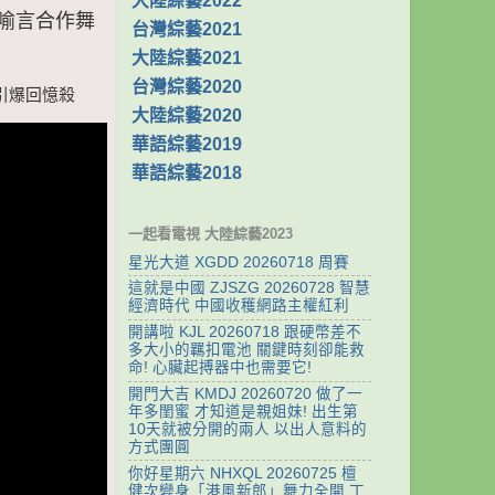
大陸綜藝2022
儀喻言合作舞
台灣綜藝2021
大陸綜藝2021
台灣綜藝2020
台引爆回憶殺
大陸綜藝2020
華語綜藝2019
華語綜藝2018
一起看電視 大陸綜藝2023
星光大道 XGDD 20260718 周賽
這就是中國 ZJSZG 20260728 智慧
經濟時代 中國收穫網路主權紅利
開講啦 KJL 20260718 跟硬幣差不
多大小的羈扣電池 關鍵時刻卻能救
命! 心臟起搏器中也需要它!
開門大吉 KMDJ 20260720 做了一
年多閨蜜 才知道是親姐妹! 出生第
10天就被分開的兩人 以出人意料的
方式團圓
你好星期六 NHXQL 20260725 檀
健次變身「港風新郎」舞力全開 丁