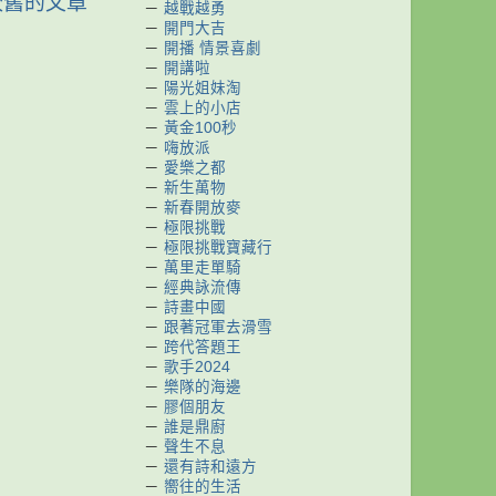
較舊的文章
－
越戰越勇
－
開門大吉
－
開播 情景喜劇
－
開講啦
－
陽光姐妹淘
－
雲上的小店
－
黃金100秒
－
嗨放派
－
愛樂之都
－
新生萬物
－
新春開放麥
－
極限挑戰
－
極限挑戰寶藏行
－
萬里走單騎
－
經典詠流傳
－
詩畫中國
－
跟著冠軍去滑雪
－
跨代答題王
－
歌手2024
－
樂隊的海邊
－
膠個朋友
－
誰是鼎廚
－
聲生不息
－
還有詩和遠方
－
嚮往的生活