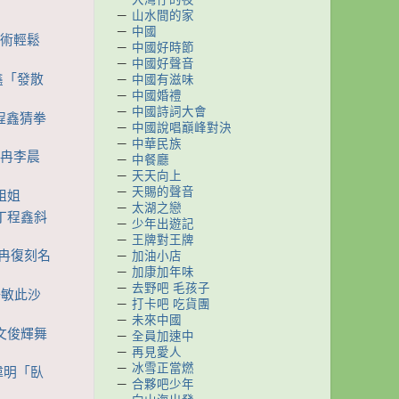
－
山水間的家
－
中國
魔術輕鬆
－
中國好時節
－
中國好聲音
程鑫「發散
－
中國有滋味
－
中國婚禮
－
中國詩詞大會
丁程鑫猜拳
－
中國說唱巔峰對決
－
中華民族
小冉李晨
－
中餐廳
－
天天向上
－
天賜的聲音
姐姐
－
太湖之戀
越丁程鑫斜
－
少年出遊記
－
王牌對王牌
小冉復刻名
－
加油小店
－
加康加年味
－
去野吧 毛孩子
 任敏此沙
－
打卡吧 吃貨團
－
未來中國
佳文俊輝舞
－
全員加速中
－
再見愛人
－
冰雪正當燃
賴偉明「臥
－
合夥吧少年