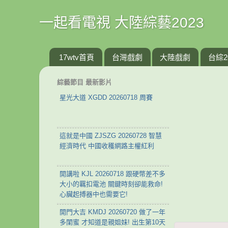
一起看電視 大陸綜藝2023
17wtv首頁
台灣戲劇
大陸戲劇
台綜2
綜藝節目 最新影片
星光大道 XGDD 20260718 周賽
這就是中國 ZJSZG 20260728 智慧
經濟時代 中國收穫網路主權紅利
開講啦 KJL 20260718 跟硬幣差不多
大小的羈扣電池 關鍵時刻卻能救命!
心臟起搏器中也需要它!
開門大吉 KMDJ 20260720 做了一年
多閨蜜 才知道是親姐妹! 出生第10天