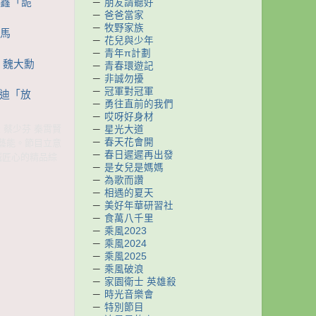
程鑫「詭
－
朋友請聽好
－
爸爸當家
－
牧野家族
策馬
－
花兒與少年
－
青年π計劃
》 魏大勳
－
青春環遊記
－
非誠勿擾
－
冠軍對冠軍
楊迪「放
－
勇往直前的我們
－
哎呀好身材
漾 蔡少芬 秦霄賢
－
星光大道
－
春天花會開
星藝能。節目立意
－
春日遲遲再出發
誠匠心的精品綜
－
是女兒是媽媽
－
為歌而讚
－
相遇的夏天
－
美好年華研習社
－
食萬八千里
－
乘風2023
－
乘風2024
－
乘風2025
－
乘風破浪
－
家園衛士 英雄殺
－
時光音樂會
－
特別節目