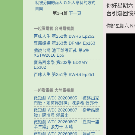
就被分開的兩人 以出人意料的方式
你好星期六 
團圓
台引爆回憶
第1-4篇
下一頁
你好星期六 N
一起看電視 台灣電視劇
百味人生 第252集 BWRS Ep252
豆腐媽媽 第163集 DFMM Ep163
戲說台灣 池王爺護正乩 第5集
XSTW2616 Ep5
寶島西米樂 第302集 BDXMY
Ep302
百味人生 第251集 BWRS Ep251
一起看電視 大陸電視劇
微短劇 WDJ 20260805 「被逐出家
門後，她商界封神」陳夢希 傅邦奇
微短劇 WDJ 20260807 「從新婚開
始」陳瑞豐 鄭晨雨
微短劇 WDJ 20260807 「鳳闕一諾
半生錯」張力壬 孟璐
微短劇 WDJ 20260806 「嬌藏京