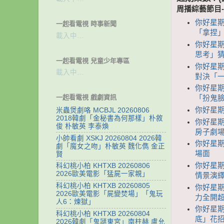
周播綜藝節目
你好星期
一起看電視 時事新聞
「拿捏
載入中…
你好星期
思考」
一起看電視 兒童少年專區
你好星期
載入中…
對決「
你好星期
一起看電視 戲劇資訊
「扮鬼
你好星期
米蟲煲劇咯 MCBJL 20260806
2018韓劇「金秘書為何那樣」朴敘
你好星期
俊 朴敏英 李泰煥
房子劇場
小帥看劇 XSKJ 20260804 2026韓
你好星期
劇「魔女之吻」朴敏英 魏化儁 金正
場面
賢
你好星期六
科幻桃小柏 KHTXB 20260806
2026歐美電影「猛屍一家親」
情景演
科幻桃小柏 KHTXB 20260805
你好星期
2026歐美電影「屍變焚場」「鬼玩
力全開超
人6：煉獄」
你好星期
科幻桃小柏 KHTXB 20260804
底」花招
2026韓劇「鬼謎東宮」南柱赫 盧允