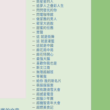
－
追星星的人
－
追夢人之疊彩人生
－
閃閃發光的你
－
閃電咖啡館
－
做家務的男人
－
密室大逃脫
－
甜蜜的任務
－
眾聲
－
這 就是街舞
－
這 就是灌籃
－
這就是中國
－
麻花局中局
－
麻花特開心
－
最強大腦
－
喜歡你我也是
－
斯文江南
－
無限超越班
－
等著我
－
給你 我的新名片
－
萌探探探案
－
超有趣滑雪大會
－
超感星電音
－
超腦少年團
－
超機智青年大會
－
超燃美食記