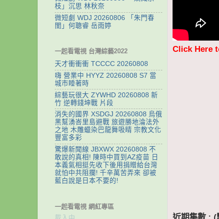
枝」沉思 林秋奈
微短劇 WDJ 20260806 「朱門春
閨」何聰睿 岳雨婷
Click Here 
一起看電視 台灣綜藝2022
天才衝衝衝 TCCCC 20260808
嗨 營業中 HYYZ 20260808 S7 當
城市睡著時
綜藝玩很大 ZYWHD 20260808 新
竹 逆轉錢坤戰 片段
消失的國界 XSDGJ 20260808 烏俄
黑幫湧峇里島避戰 旅遊勝地淪法外
之地 木雕蠟染巴龍舞吸睛 宗教文化
豐富多彩
驚爆新聞線 JBXWX 20260808 不
敢說的真相! 陳時中買到AZ疫苗 日
本義氣相挺先收下後用捐贈給台灣
就怕中共阻攔! 千辛萬苦弄來 卻被
藍白說是日本不要的!
一起看電視 網紅專區
近期集數 :
載入中…