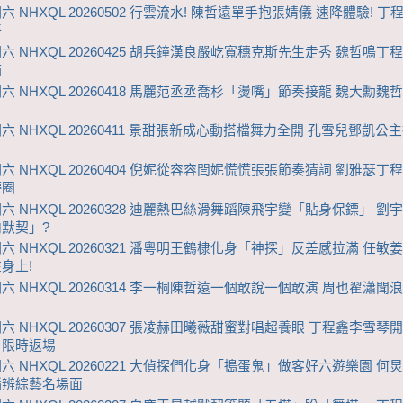
 NHXQL 20260502 行雲流水! 陳哲遠單手抱張婧儀 速降體驗! 
汗
六 NHXQL 20260425 胡兵鐘漢良嚴屹寬穗克斯先生走秀 魏哲鳴丁
滿
六 NHXQL 20260418 馬麗范丞丞喬杉「燙嘴」節奏接龍 魏大勳魏
六 NHXQL 20260411 景甜張新成心動搭檔舞力全開 孔雪兒鄧凱公
六 NHXQL 20260404 倪妮從容容閆妮慌慌張張節奏猜詞 劉雅瑟丁
懵圈
六 NHXQL 20260328 迪麗熱巴絲滑舞蹈陳飛宇變「貼身保鏢」 劉
默契」?
六 NHXQL 20260321 潘粵明王鶴棣化身「神探」反差感拉滿 任敏
身上!
六 NHXQL 20260314 李一桐陳哲遠一個敢說一個敢演 周也翟瀟聞
六 NHXQL 20260307 張凌赫田曦薇甜蜜對唱超養眼 丁程鑫李雪琴
」限時返場
六 NHXQL 20260221 大偵探們化身「搗蛋鬼」做客好六遊樂園 何
腦辨綜藝名場面