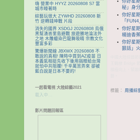
你好星期
嗨 營業中 HYYZ 20260808 S7 當
秘」身分
城市睡著時
你好星期
綜藝玩很大 ZYWHD 20260808 新
「FUN
竹 逆轉錢坤戰 片段
你好星期
消失的國界 XSDGJ 20260808 烏俄
黑幫湧峇里島避戰 旅遊勝地淪法外
楊迪香
之地 木雕蠟染巴龍舞吸睛 宗教文化
你好星期
豐富多彩
狠話」火
驚爆新聞線 JBXWX 20260808 不
敢說的真相! 陳時中買到AZ疫苗 日
中國大陸綜藝節目
本義氣相挺先收下後用捐贈給台灣
王鶴棣 Bri
就怕中共阻攔! 千辛萬苦弄來 卻被
積極向上，緊跟
藍白說是日本不要的!
藝。
一起看電視 大陸綜藝2021
標籤：
周播綜
載入中…
影片問題回報區