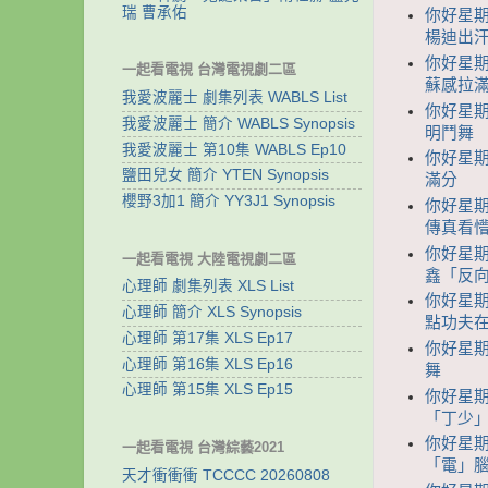
瑞 曹承佑
你好星期六
楊迪出
你好星期
一起看電視 台灣電視劇二區
蘇感拉
我愛波麗士 劇集列表 WABLS List
你好星期
我愛波麗士 簡介 WABLS Synopsis
明鬥舞
我愛波麗士 第10集 WABLS Ep10
你好星期
鹽田兒女 簡介 YTEN Synopsis
滿分
櫻野3加1 簡介 YY3J1 Synopsis
你好星期
傳真看
你好星期
一起看電視 大陸電視劇二區
鑫「反向
心理師 劇集列表 XLS List
你好星期
心理師 簡介 XLS Synopsis
點功夫在
心理師 第17集 XLS Ep17
你好星期
心理師 第16集 XLS Ep16
舞
心理師 第15集 XLS Ep15
你好星期
「丁少
你好星期
一起看電視 台灣綜藝2021
「電」
天才衝衝衝 TCCCC 20260808