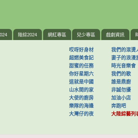
024
陸綜2024
網紅專區
兒少專區
戲劇資訊
哎呀好身材
我們的滾燙
超燃美食記
妻子的浪漫
甜蜜的任務
時光音樂會
你好星期六
我們的歌
這就是中國
誰是鼎廚
山水間的家
非誠勿擾
大使的廚房
加油小店
樂隊的海邊
奔跑吧
大灣仔的夜
大陸綜藝列