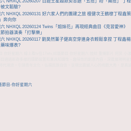
六 NHXQL 20260207 白鹿王星越默契答題「五搭」盼「舞搭」 丁
被文韜驗?
六 NHXQL 20260131 好六家人們的團建之旅 檀健次王鶴棣丁程鑫
4」奔向你
六 NHXQL 20260124 Twins「姐妹花」再現經典曲目《見習愛神
蕉節拍器演奏「打擊樂」
六 NHXQL 20260117 劉昊然董子健高空穿連身衣輕鬆拿捏 丁程鑫
藥味爆表?
 你好星期六 線上看tv在17wtv,綜藝節目 你好星期六 陸綜 重播影片 何炅 小
dge 節目通過新奇多樣的環節設置和兼具知識性、趣味性的創意內容，深度展現明
時代潮流，引領青年文化，弘揚民族自信，呈現出震撼人心的視聽大秀，是真
藝節目-你好星期六