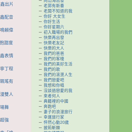
－
向山海出發
丁程鑫出片
－
老郭有新番
－
老闆不知道的我
－
你好 大女生
程鑫配音
－
你好生活
－
你好星期六
哲鳴賴偉
－
初入職場的我們
－
快樂再出發
主抱甜度
－
快樂老友記
－
快樂的大人
－
我們的爸爸
程鑫表情
－
我們的客棧
－
我們的美好生活
宇寧丁程
－
我們的歌
－
我們的滾燙人生
－
我們戀愛吧
姜珮瑤有
－
我想和你唱
－
沒談過戀愛的我
浪漫雙人
－
來者何人
－
典籍裡的中國
－
奔跑吧
開場舞
－
妻子的浪漫旅行
－
幸運旅行家
炅超強
－
怦然心動20歲
－
披荊斬棘