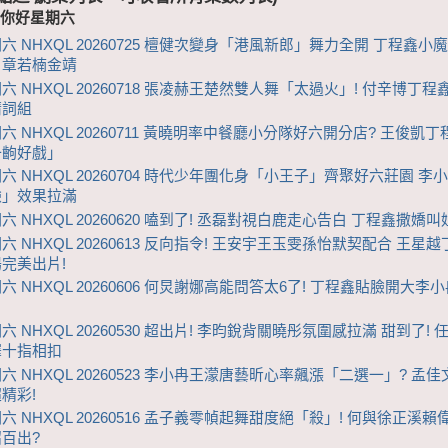
-你好星期六
六 NHXQL 20260725 檀健次變身「港風新郎」舞力全開 丁程鑫小
」章若楠金靖
六 NHXQL 20260718 張凌赫王楚然雙人舞「太過火」! 付辛博丁
猜詞組
六 NHXQL 20260711 黃曉明率中餐廳小分隊好六開分店? 王俊凱
一齣好戲」
六 NHXQL 20260704 時代少年團化身「小王子」齊聚好六莊園 李
臉」效果拉滿
六 NHXQL 20260620 嗑到了! 丞磊對視白鹿走心告白 丁程鑫撒嬌叫
六 NHXQL 20260613 反向指令! 王安宇王玉雯孫怡默契配合 王星
完美出片!
六 NHXQL 20260606 何炅謝娜高能問答太6了! 丁程鑫貼臉開大李
 NHXQL 20260530 超出片! 李昀銳背關曉彤氛圍感拉滿 甜到了!
繹十指相扣
六 NHXQL 20260523 李小冉王濛唐藝昕心率飆漲「二選一」? 孟
精彩!
六 NHXQL 20260516 孟子義零幀起舞甜度絕「殺」! 何與徐正溪
百出?