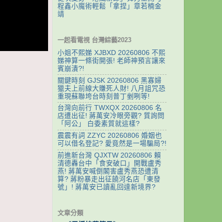
程鑫小魔術輕鬆「拿捏」章若楠金
靖
一起看電視 台灣綜藝2023
小姐不熙娣 XJBXD 20260806 不熙
娣神算一條街開張! 老師神預言讓來
賓崩潰?!
關鍵時刻 GJSK 20260806 黑寡婦
獵夫上前線大賺死人財! 八月詛咒恐
重現蘇聯垮台時刻普丁剉咧等!
台灣向前行 TWXQX 20260806 名
店遭出征! 蔣萬安冷眼旁觀? 質詢問
「阿公」 白委素質就這樣?
震震有詞 ZZYC 20260806 婚姻也
可以借名登記? 愛竟然是一場騙局?!
前進新台灣 QJXTW 20260806 賴
清德轟台中「食安破口」開戰盧秀
燕! 蔣萬安喊倒閣害盧秀燕恐遭清
算? 蔣粉暴走出征饒河名店「東發
號」! 蔣萬安已讀亂回達新境界?
文章分類