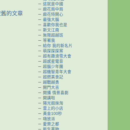
－
這就是中國
－
麻花局中局
較舊的文章
－
麻花特開心
－
最強大腦
－
喜歡你我也是
－
斯文江南
－
無限超越班
－
等著我
－
給你 我的新名片
－
萌探探探案
－
超有趣滑雪大會
－
超感星電音
－
超腦少年團
－
超機智青年大會
－
超燃美食記
－
越戰越勇
－
開門大吉
－
開播 情景喜劇
－
開講啦
－
陽光姐妹淘
－
雲上的小店
－
黃金100秒
－
嗨放派
－
愛樂之都
－
新生萬物