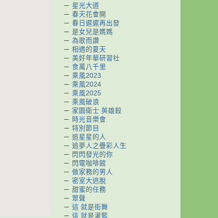
－
星光大道
－
春天花會開
－
春日遲遲再出發
－
是女兒是媽媽
－
為歌而讚
－
相遇的夏天
－
美好年華研習社
－
食萬八千里
－
乘風2023
－
乘風2024
－
乘風2025
－
乘風破浪
－
家園衛士 英雄殺
－
時光音樂會
－
特別節目
－
追星星的人
－
追夢人之疊彩人生
－
閃閃發光的你
－
閃電咖啡館
－
做家務的男人
－
密室大逃脫
－
甜蜜的任務
－
眾聲
－
這 就是街舞
－
這 就是灌籃