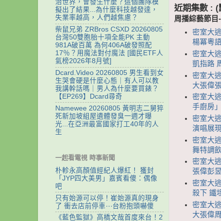
治世界，會發生什麼？這個團隊模
近期集數 :
擬出了結果...為什麼科技越發達，
失業率越高，人們越焦慮？
周播綜藝節目
柴鼠兄弟 ZRBros CSXD 20260805
密室大逃脫
台灣50雙胞胎十項全能PK 主動
楊冪粵
981A破百萬 為何406A破發照配
17％？用魔法對付魔法 [國民ETF人
密室大逃脫
氣榜2026年8月號]
凱指路 
Dcard.Video 20260805 男生看到女
密室大逃脫
生哭會硬是什麼心態｜有人可以教
大張偉張
我講幹話嗎｜男人為什麼要買錶？
【EP269】Dcard尋奇
密室大逃脫
手廚房」
Namewee 20260805 黃明志二舅猝
死新加坡組屋遺體發臭一週才曝
密室大逃脫
光...在亞洲最富國家打工40年的人
演唱展現
生
密室大逃脫
舞特調飲
一起看電視 時事新聞
密室大逃脫
朴軫永高顏值經紀人爆紅！ 獲封
張偉彭昱
「JYP四大美男」嘉賓看傻：偶像
密室大逃脫
吧
殺下 鐵
只有始源可以停！崔始源真的現身
密室大逃脫
了 衝去店前停車⋯台粉抱頭嚇傻
大張偉
《藍色監獄》高橋文哉首度來台！2