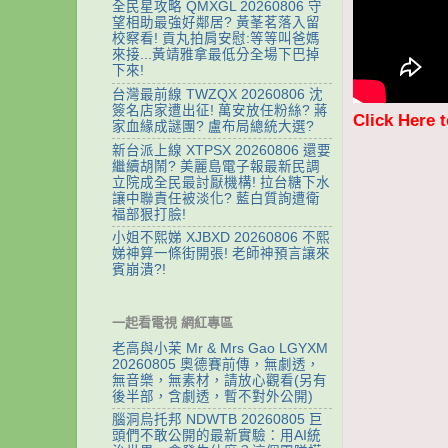
全民星攻略 QMXGL 20260806 守
望相助最強好鄰居? 黃莑茗落入留
校察看! 貢丸拍肩安慰:等等叫爸媽
來接...黃靖雅拿最低分全場下巴掉
下來!
台灣最前線 TWZQX 20260806 沈
簽名店家遭出征! 萬安放任粉絲? 蔣
Click Here 
家血緣成謎團? 盧布局總統大選?
新台派上線 XTPSX 20260806 還要
繼續胡鬧? 美麗島電子報最新民調
立院成全民最討厭機構! 拉台糖下水
讓中聯責任被淡化? 藍白質詢遭衛
福部狠打臉!
小姐不熙娣 XJBXD 20260806 不熙
娣神算一條街開張! 老師神預言讓來
賓崩潰?!
一起看電視 網紅專區
老高與小茉 Mr & Mrs Gao LGYXM
20260805 奧德賽前傳，無劇透，
無音樂，無素材，請放心觀看(另有
後半部，含劇透，暫不對外公開)
腦洞烏托邦 NDWTB 20260805 巨
頭們不敢公開的最新實驗：用AI統