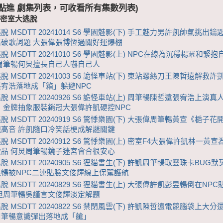
 (點進 劇集列表，可收看所有集數列表)
-密室大逃脫
 MSDTT 20241014 S6 學園魅影(下) 手工魅力男許凱帥氣挑出鑰
語破歌詞題 大張偉張博恆過關好運爆棚
 MSDTT 20241010 S6 學園魅影(上) NPC在線為沉穩楊冪和緊
周筆暢何炅擅長自己人嚇自己人
 MSDTT 20241003 S6 詭怪車站(下) 東站螺絲刀王陳哲遠解救
宥浩落地成「箱」躲避NPC
 MSDTT 20240926 S6 詭怪車站(上) 周筆暢陳哲遠張宥浩上演
 金牌抽象服裝銷冠大張偉許凱硬控NPC
 MSDTT 20240919 S6 驚悸樂園(下) 大張偉周筆暢黃宣《梔子
高音 許凱隨口冷笑話梗成解謎關鍵
 MSDTT 20240912 S6 驚悸樂園(上) 密室F4大張偉許凱林一黃宣
品 何炅周筆暢鏡子迷宮會合很安心
 MSDTT 20240905 S6 狸貓書生(下) 許凱周筆暢取靈珠卡BUG默
暢被NPC二連貼臉文俊輝線上保駕護航
 MSDTT 20240829 S6 狸貓書生(上) 大張偉許凱彭昱暢倒在NP
坦周筆暢吳謹言文俊輝淡定解題
 MSDTT 20240822 S6 禁閉風雲(下) 許凱陳哲遠電競腦袋上大
周筆暢意識彈出落地成「艙」