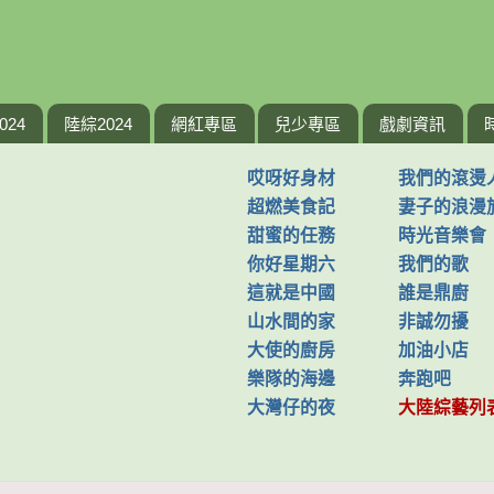
024
陸綜2024
網紅專區
兒少專區
戲劇資訊
哎呀好身材
我們的滾燙
超燃美食記
妻子的浪漫
甜蜜的任務
時光音樂會
你好星期六
我們的歌
這就是中國
誰是鼎廚
山水間的家
非誠勿擾
大使的廚房
加油小店
樂隊的海邊
奔跑吧
大灣仔的夜
大陸綜藝列