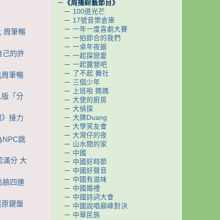
－
《周播綜藝節目》
－
100道光芒
－
17號音樂倉庫
－
一年一度喜劇大賽
匙 周筆暢
－
一拍即合的我們
－
一桌年夜飯
抱自己的許
－
一起探戀愛
－
一起露營吧
－
了不起 舞社
許凱周筆暢
－
三個少年
－
上班啦 媽媽
真人版「分
－
大使的廚房
－
大偵探
－
大牌Duang
花開》接力
－
大學笑友會
－
大灣仔的夜
為NPC跳
－
山水間的家
－
中國
契滿分 大
－
中國好時節
－
中國好聲音
－
中國有滋味
C貼臉四連
－
中國婚禮
－
中國詩詞大會
分還原鍵盤
－
中國說唱巔峰對決
－
中華民族