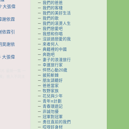
－
我們的爸爸
? 大張偉
－
我們的客棧
－
我們的美好生活
－
我們的歌
張偉謝依霖
－
我們的滾燙人生
－
我們戀愛吧
偉謝依霖引
－
我想和你唱
－
沒談過戀愛的我
－
來者何人
黃明昊謝依
－
典籍裡的中國
－
奔跑吧
手 大張偉
－
妻子的浪漫旅行
－
幸運旅行家
－
怦然心動20歲
影片 最新一集 一
－
披荊斬棘
逃團」進入不同主
－
朋友請聽好
－
爸爸當家
－
牧野家族
－
花兒與少年
－
青年π計劃
－
青春環遊記
－
非誠勿擾
－
冠軍對冠軍
－
勇往直前的我們
－
哎呀好身材