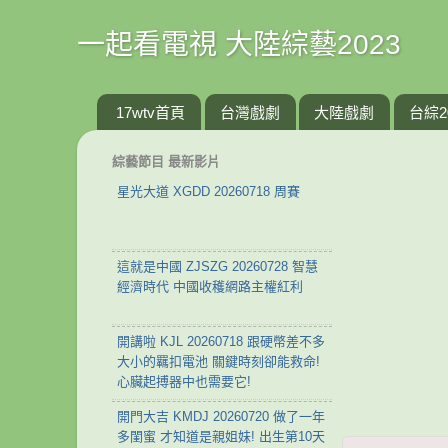
一起看電視 大陸綜藝2023
17wtv首頁
台灣戲劇
大陸戲劇
台綜2
綜藝節目 最新影片
星光大道 XGDD 20260718 周賽
這就是中國 ZJSZG 20260728 智慧
經濟時代 中國收穫網路主權紅利
開講啦 KJL 20260718 跟硬幣差不多
大小的羈扣電池 關鍵時刻卻能救命!
心臟起搏器中也需要它!
開門大吉 KMDJ 20260720 做了一年
多閨蜜 才知道是親姐妹! 出生第10天