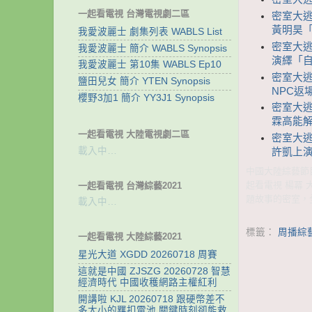
一起看電視 台灣電視劇二區
密室大逃脫
黃明昊
我愛波麗士 劇集列表 WABLS List
密室大逃脫
我愛波麗士 簡介 WABLS Synopsis
演繹「自
我愛波麗士 第10集 WABLS Ep10
密室大逃脫
鹽田兒女 簡介 YTEN Synopsis
NPC返
櫻野3加1 簡介 YY3J1 Synopsis
密室大逃脫
霖高能
一起看電視 大陸電視劇二區
密室大逃脫
載入中…
許凱上
中國大陸綜藝節目 
起看電視 楊冪 
一起看電視 台灣綜藝2021
題故事的密室，
載入中…
標籤：
周播綜
一起看電視 大陸綜藝2021
星光大道 XGDD 20260718 周賽
這就是中國 ZJSZG 20260728 智慧
經濟時代 中國收穫網路主權紅利
開講啦 KJL 20260718 跟硬幣差不
多大小的羈扣電池 關鍵時刻卻能救