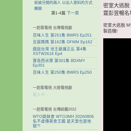
就被分開的兩人 以出人意料的方式
密室大逃脫 M
團圓
霆彭昱暢名
第1-4篇
下一頁
密室大逃脫 MS
一起看電視 台灣電視劇
製造機!
百味人生 第251集 BWRS Ep251
豆腐媽媽 第162集 DFMM Ep162
戲說台灣 池王爺護正乩 第4集
XSTW2616 Ep4
寶島西米樂 第301集 BDXMY
Ep301
百味人生 第250集 BWRS Ep250
一起看電視 大陸電視劇
載入中…
一起看電視 台灣綜藝2022
WTO姐妹會 WTOJMH 20260806
名不虛傳美食王國 是天堂也是地
獄?!