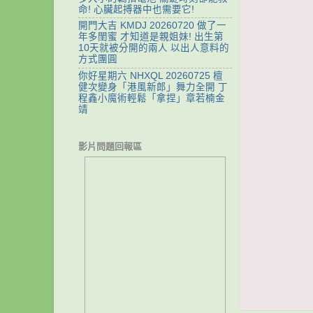
命! 心臟起搏器中也需要它!
開門大吉 KMDJ 20260720 做了一
年多閨蜜 才知道是親姐妹! 出生第
10天就被分開的兩人 以出人意料的
方式團圓
你好星期六 NHXQL 20260725 檀
健次變身「港風新郎」舞力全開 丁
程鑫小魔術輕鬆「拿捏」章若楠金
靖
影片問題回報區