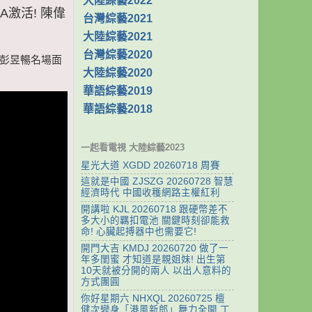
大陸綜藝2022
NA激活! 陳偉
台灣綜藝2021
大陸綜藝2021
台灣綜藝2020
陳偉霆彭昱暢名場面
大陸綜藝2020
華語綜藝2019
華語綜藝2018
一起看電視 大陸綜藝2023
星光大道 XGDD 20260718 周賽
這就是中國 ZJSZG 20260728 智慧
經濟時代 中國收穫網路主權紅利
開講啦 KJL 20260718 跟硬幣差不
多大小的羈扣電池 關鍵時刻卻能救
命! 心臟起搏器中也需要它!
開門大吉 KMDJ 20260720 做了一
年多閨蜜 才知道是親姐妹! 出生第
10天就被分開的兩人 以出人意料的
方式團圓
你好星期六 NHXQL 20260725 檀
健次變身「港風新郎」舞力全開 丁