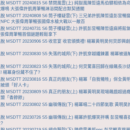
 MSDTT 20240815 S6 禁閉風雲(上) 純獄風陳哲遠馬伯驃相依為
銳爆鳴 大張偉許凱周筆暢淋浴間配合默契通關
 MSDTT 20240808 S6 筒子樓疑雲(下) 三兄弟許凱陳哲遠彭昱
NPC 大張偉周筆暢張國偉水槍大戰以一敵百
 MSDTT 20240731 S6 筒子樓疑雲(上) 許凱彭昱暢陳哲遠麻將館
 大張偉周筆暢首個謎題輕鬆拿下
 MSDTT 20230906 S5 收官宴 收官頒獎禮! 楊冪黃明昊何炅即
 MSDTT 20230830 S5 失落的城邦(下) 許凱穿越鐵鍊叢 楊冪被
 MSDTT 20230823 S5 失落的城邦(上) 何炅驚喜回歸在線飆長沙話
! 楊冪身份藏不住了?
 MSDTT 20230816 S5 真正的朋友(下) 楊冪「自我犧牲」保全黃
親被頒「好人卡」
 MSDTT 20230809 S5 真正的朋友(上) 楊冪黃明昊現場飆戲超過
結盟「香餑餑」
 MSDTT 20230802 S5 幽嶺傳說(下) 楊冪唱二十四節氣歌 黃明
 MSDTT 20230726 S5 幽嶺傳說(上) 楊冪許凱爆笑拌嘴 彭昱暢
?
 MSDTT 20230719 S5 絕命醫院(下) 陳偉霆勇抓npc 彭昱暢喜提