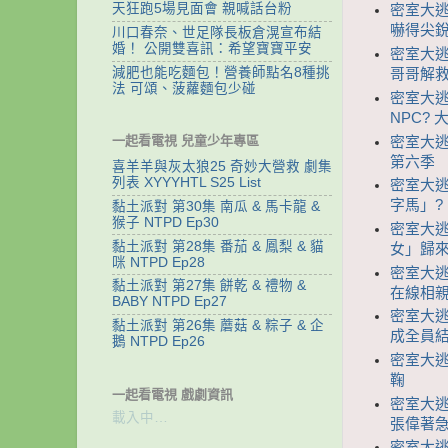
天狂跑5場見面會 親喊話台粉
密室大逃脫
嚇得尖
川口春奈、世足隊長板倉滉宣布結
婚！ 公開雙喜訊：希望寶寶平安
密室大逃脫
減肥也能吃麵包！營養師點名8種挑
哥哥解救
法 可頌、菠蘿麵包少碰
密室大逃脫
NPC?
一起看電視 兒童少年專區
密室大逃脫
第六季
喜羊羊與灰太狼25 奇妙大營救 劇集
列表 XYYYHTL S25 List
密室大逃脫
字馬」?
黏土派對 第30集 南瓜 & 馬卡龍 &
猴子 NTPD Ep30
密室大逃脫
黏土派對 第28集 番茄 & 鳳梨 & 貓
女」歸來
咪 NTPD Ep28
密室大逃脫
黏土派對 第27集 餅乾 & 禮物 &
在線相
BABY NTPD Ep27
密室大逃脫
黏土派對 第26集 蘑菇 & 粽子 & 企
成全員
鵝 NTPD Ep26
密室大逃脫
鞠
一起看電視 戲劇資訊
密室大逃脫
載入中…
張偉著急
密室大逃脫