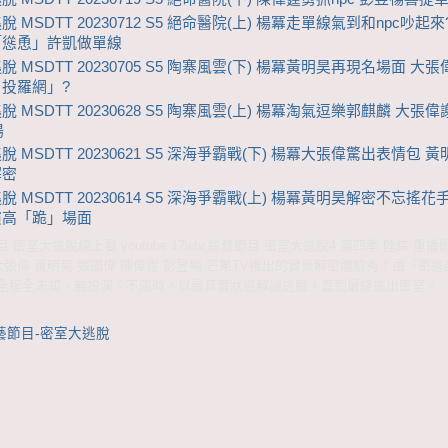
 MSDTT 20230712 S5 絕命醫院(上) 楊冪走單線氣到和npc吵起來
「慫恿」許凱做單線
 MSDTT 20230705 S5 陶寨風雲(下) 楊冪黃明昊再現名場面 大
投羅網」?
 MSDTT 20230628 S5 陶寨風雲(上) 楊冪淘氣逗樂郭麒麟 大張
場
 MSDTT 20230621 S5 深海爭霸戰(下) 楊冪大張偉驚出表情包 
解密
 MSDTT 20230614 S5 深海爭霸戰(上) 楊冪黃明昊解密不忘搖花
演高「跪」場面
密室大逃脫線上看 youtube 17wtv,綜藝節目 密室大逃脫4 第四季 陸綜 重播
大張偉 黃明昊 張國偉 陳偉霆 彭昱暢 芒果TV推出的實景解密體驗秀！由「密
全程全未知、無扮演、不限時，以最真實狀態解謎逃脫，直到最終逃出密室。
藝節目-密室大逃脫