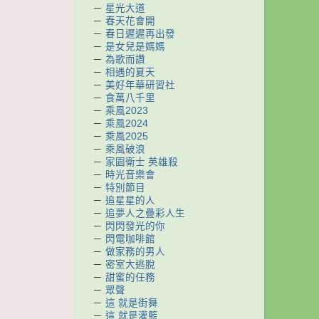
－
星光大道
－
春天花會開
－
春日遲遲再出發
－
是女兒是媽媽
－
為歌而讚
－
相遇的夏天
－
美好年華研習社
－
食萬八千里
－
乘風2023
－
乘風2024
－
乘風2025
－
乘風破浪
－
家園衛士 英雄殺
－
時光音樂會
－
特別節目
－
追星星的人
－
追夢人之疊彩人生
－
閃閃發光的你
－
閃電咖啡館
－
做家務的男人
－
密室大逃脫
－
甜蜜的任務
－
眾聲
－
這 就是街舞
－
這 就是灌籃