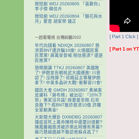
微短劇 WDJ 20260805 「喜歡你」
李子傑 韓佳卉
微短劇 WDJ 20260804 「鏡花與水
月」蒙恩 胡家榮 鐘正
[ Part 1 Click ]
一起看電視 台灣綜藝2022
年代向錢看 NDXQK 20260807 慈
[ Part 1 on YT
濟買BNT遭詐騙10億! 火燒國民黨.
民眾黨! 蔣萬安昔喊:相信慈濟? 還是
民進黨?
頭條開講 TTKJ 20260807 美國敗
了! 伊朗宣告朝核武大國邁進! 川普
認了! 沒飛彈了! 荷姆茲主導權伊朗
拿下! 中美多晶矽大戰! 衝擊習川會!
國民大會 GMDH 20260807 黃禎憲
皮膚科「蔣布條」被出征! 「20%下
架」專家沒共識! 綠要姜至剛.石崇
良擔下? 假BNT狠詐慈濟10億.詐團
全家躺黃金!
大新聞大爆卦 DXWDBG 20260807
擋疫苗死上萬命陳時中還要討道歉?
陳鳳馨揭慈濟被詐案此時爆有黑幕?
蘇巧慧越選越不敢認爸蘇貞昌了?