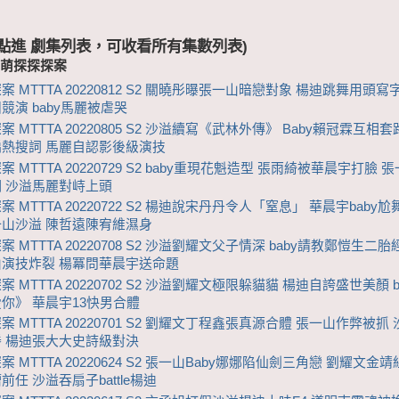
 (點進 劇集列表，可收看所有集數列表)
-萌探探探案
案 MTTTA 20220812 S2 關曉彤曝張一山暗戀對象 楊迪跳舞用頭寫
競演 baby馬麗被虐哭
 MTTTA 20220805 S2 沙溢續寫《武林外傳》 Baby賴冠霖互相
熱搜詞 馬麗自認影後級演技
 MTTTA 20220729 S2 baby重現花魁造型 張雨綺被華晨宇打臉 
 沙溢馬麗對峙上頭
 MTTTA 20220722 S2 楊迪說宋丹丹令人「窒息」 華晨宇baby尬
山沙溢 陳哲遠陳宥維濕身
 MTTTA 20220708 S2 沙溢劉耀文父子情深 baby請教鄭愷生二胎
演技炸裂 楊冪問華晨宇送命題
 MTTTA 20220702 S2 沙溢劉耀文極限躲貓貓 楊迪自誇盛世美顏 b
你》 華晨宇13快男合體
案 MTTTA 20220701 S2 劉耀文丁程鑫張真源合體 張一山作弊被抓
 楊迪張大大史詩級對決
 MTTTA 20220624 S2 張一山Baby娜娜陷仙劍三角戀 劉耀文金靖
前任 沙溢吞扇子battle楊迪