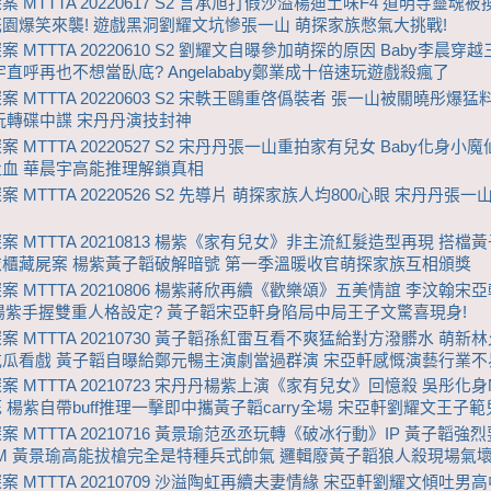
 MTTTA 20220617 S2 言承旭打假沙溢楊迪土味F4 道明寺靈魂被
園爆笑來襲! 遊戲黑洞劉耀文坑慘張一山 萌探家族憋氣大挑戰!
 MTTTA 20220610 S2 劉耀文自曝參加萌探的原因 Baby李晨穿
宇直呼再也不想當臥底? Angelababy鄭業成十倍速玩遊戲殺瘋了
 MTTTA 20220603 S2 宋軼王鷗重啓僞裝者 張一山被關曉彤爆猛
y玩轉碟中諜 宋丹丹演技封神
 MTTTA 20220527 S2 宋丹丹張一山重拍家有兒女 Baby化身小
血 華晨宇高能推理解鎖真相
 MTTTA 20220526 S2 先導片 萌探家族人均800心眼 宋丹丹張
案 MTTTA 20210813 楊紫《家有兒女》非主流紅髮造型再現 搭檔
櫃藏屍案 楊紫黃子韜破解暗號 第一季溫暖收官萌探家族互相頒獎
案 MTTTA 20210806 楊紫蔣欣再續《歡樂頌》五美情誼 李汶翰宋
 楊紫手握雙重人格設定? 黃子韜宋亞軒身陷局中局王子文驚喜現身!
案 MTTTA 20210730 黃子韜孫紅雷互看不爽猛給對方潑髒水 萌新
瓜看戲 黃子韜自曝給鄭元暢主演劇當過群演 宋亞軒感慨演藝行業不
案 MTTTA 20210723 宋丹丹楊紫上演《家有兒女》回憶殺 吳彤化身
 楊紫自帶buff推理一擊即中攜黃子韜carry全場 宋亞軒劉耀文王子
案 MTTTA 20210716 黃景瑜范丞丞玩轉《破冰行動》IP 黃子韜強
M 黃景瑜高能拔槍完全是特種兵式帥氣 邏輯廢黃子韜狼人殺現場氣
案 MTTTA 20210709 沙溢陶虹再續夫妻情緣 宋亞軒劉耀文傾吐男