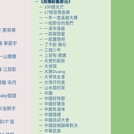
－
《周播綜藝節目》
－
100道光芒
－
17號音樂倉庫
－
一年一度喜劇大賽
－
一拍即合的我們
－
一桌年夜飯
字 那英華
－
一起探戀愛
－
一起露營吧
套路 華晨宇
－
了不起 舞社
－
三個少年
－
上班啦 媽媽
張一山娜娜
－
大使的廚房
－
大偵探
舞 江疏影
－
大牌Duang
－
大學笑友會
－
大灣仔的夜
經驗 宋丹
－
山水間的家
－
中國
aby變甜
－
中國好時節
－
中國好聲音
 沙溢掰手
－
中國有滋味
－
中國婚禮
－
中國詩詞大會
組CP 張
－
中國說唱巔峰對決
－
中華民族