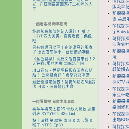
萌探探探案
光...在亞洲最富國家打工40年的人
版流星花
生
萌探探探案
妻 華晨
一起看電視 時事新聞
萌探探探案
朴軫永高顏值經紀人爆紅！ 獲封
宇Bab
「JYP四大美男」嘉賓看傻：偶像
萌探探探案
吧
沙溢氣吐
只有始源可以停！崔始源真的現身
萌探探探案
了 衝去店前停車⋯台粉抱頭嚇傻
坑
《藍色監獄》高橋文哉首度來台！2
天狂跑5場見面會 親喊話台粉
萌探探探
軒破解衣
川口春奈、世足隊長板倉滉宣布結
婚！ 公開雙喜訊：希望寶寶平安
萌探探探
減肥也能吃麵包！營養師點名8種挑
探KTV
法 可頌、菠蘿麵包少碰
萌探探探
宋亞軒吃
萌探探探
一起看電視 兒童少年專區
樂園慘死
喜羊羊與灰太狼25 奇妙大營救 劇集
列表 XYYYHTL S25 List
萌探探探
出場BG
黏土派對 第30集 南瓜 & 馬卡龍 &
猴子 NTPD Ep30
萌探探探