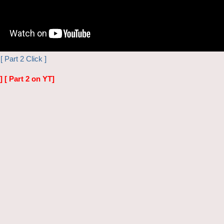
[ Part 2 Click ]
]
[ Part 2 on YT]