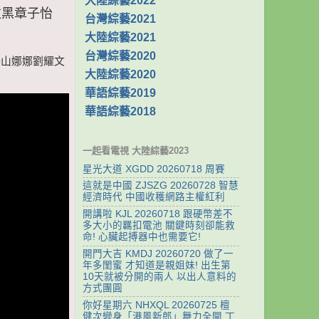
大陸綜藝2022
丹拉黑章子怡
台灣綜藝2021
大陸綜藝2021
台灣綜藝2020
張一山娜娜劉耀文
大陸綜藝2020
華語綜藝2019
華語綜藝2018
一起看電視 大陸綜藝2023
星光大道 XGDD 20260718 周賽
這就是中國 ZJSZG 20260728 智慧
經濟時代 中國收穫網路主權紅利
開講啦 KJL 20260718 跟硬幣差不
多大小的羈扣電池 關鍵時刻卻能救
命! 心臟起搏器中也需要它!
開門大吉 KMDJ 20260720 做了一
年多閨蜜 才知道是親姐妹! 出生第
10天就被分開的兩人 以出人意料的
方式團圓
你好星期六 NHXQL 20260725 檀
健次變身「港風新郎」舞力全開 丁