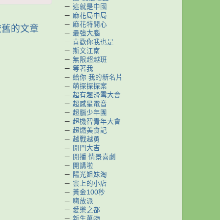
－
這就是中國
－
麻花局中局
－
麻花特開心
較舊的文章
－
最強大腦
－
喜歡你我也是
－
斯文江南
－
無限超越班
－
等著我
－
給你 我的新名片
－
萌探探探案
－
超有趣滑雪大會
－
超感星電音
－
超腦少年團
－
超機智青年大會
－
超燃美食記
－
越戰越勇
－
開門大吉
－
開播 情景喜劇
－
開講啦
－
陽光姐妹淘
－
雲上的小店
－
黃金100秒
－
嗨放派
－
愛樂之都
－
新生萬物