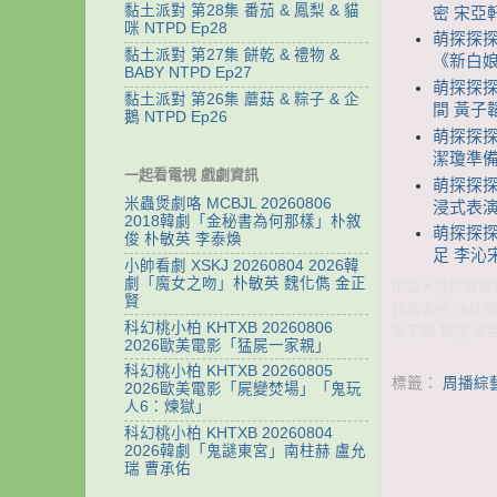
黏土派對 第28集 番茄 & 鳳梨 & 貓
密 宋亞
咪 NTPD Ep28
萌探探探案
黏土派對 第27集 餅乾 & 禮物 &
《新白娘
BABY NTPD Ep27
萌探探探
黏土派對 第26集 蘑菇 & 粽子 & 企
間 黃子
鵝 NTPD Ep26
萌探探探
潔瓊準備
一起看電視 戲劇資訊
萌探探探
米蟲煲劇咯 MCBJL 20260806
浸式表
2018韓劇「金秘書為何那樣」朴敘
萌探探探
俊 朴敏英 李泰煥
足 李沁
小帥看劇 XSKJ 20260804 2026韓
劇「魔女之吻」朴敏英 魏化儁 金正
中國大陸綜藝節目 
賢
起看電視 孫紅雷
科幻桃小柏 KHTXB 20260806
黃子韜 楊迪 宋
2026歐美電影「猛屍一家親」
科幻桃小柏 KHTXB 20260805
標籤：
周播綜
2026歐美電影「屍變焚場」「鬼玩
人6：煉獄」
科幻桃小柏 KHTXB 20260804
2026韓劇「鬼謎東宮」南柱赫 盧允
瑞 曹承佑