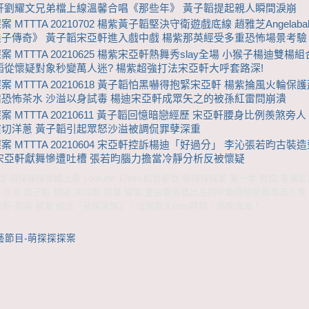
軒劉耀文兄弟檔上線溫馨合唱《那些年》 黃子韜提起親人瞬間淚崩
 MTTTA 20210702 楊紫黃子韜堅決守衛遊戲底線 趙雅芝Angelab
子傳奇》 黃子韜宋亞軒進入戲中戲 楊紫那英經受多重恐怖場景考驗
案 MTTTA 20210625 楊紫宋亞軒熱舞秀slay全場 小猴子楊迪雙楊
韜從懷疑對象秒變萬人迷? 楊紫超強打法宋亞軒大呼套路深!
案 MTTTA 20210618 黃子韜怕黑嚇得抱緊宋亞軒 楊紫掄風火輪保護
恐怖茶水 沙溢以身試毒 楊迪宋亞軒成眾矢之的被孫紅雷問崩潰
案 MTTTA 20210611 黃子韜回憶暗戀經歷 宋亞軒腰身比例羨煞旁人
演切洋蔥 黃子韜引起眾怒沙溢被調侃罪孽深重
案 MTTTA 20210604 宋亞軒控訴楊迪「好過分」 李沁張若昀古裝
宋亞軒獻舞慘遭吐槽 張若昀腦力擔當冷靜分析反被懷疑
萌探探探案線上看 youtube 17wtv,綜藝節目 萌探探探案 第一季 陸綜 重播
 沙溢 黃子韜 楊迪 宋亞軒 那英 楊紫 是由愛奇藝出品的IP歡樂解壓推理真人
亞軒 那英 楊紫 組成「萌探家族」，這個夏天emo拜拜，萌探海海！
藝節目-萌探探探案