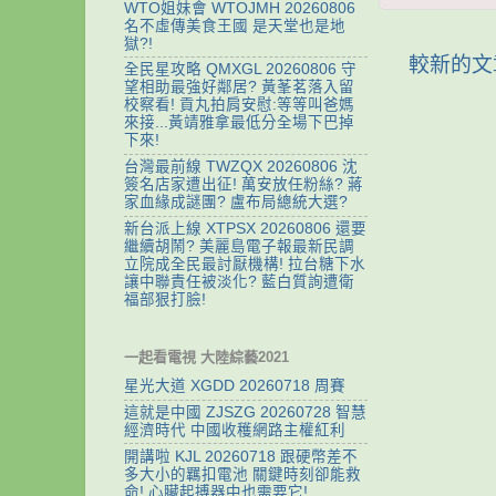
WTO姐妹會 WTOJMH 20260806
名不虛傳美食王國 是天堂也是地
獄?!
較新的文
全民星攻略 QMXGL 20260806 守
望相助最強好鄰居? 黃莑茗落入留
校察看! 貢丸拍肩安慰:等等叫爸媽
來接...黃靖雅拿最低分全場下巴掉
下來!
台灣最前線 TWZQX 20260806 沈
簽名店家遭出征! 萬安放任粉絲? 蔣
家血緣成謎團? 盧布局總統大選?
新台派上線 XTPSX 20260806 還要
繼續胡鬧? 美麗島電子報最新民調
立院成全民最討厭機構! 拉台糖下水
讓中聯責任被淡化? 藍白質詢遭衛
福部狠打臉!
一起看電視 大陸綜藝2021
星光大道 XGDD 20260718 周賽
這就是中國 ZJSZG 20260728 智慧
經濟時代 中國收穫網路主權紅利
開講啦 KJL 20260718 跟硬幣差不
多大小的羈扣電池 關鍵時刻卻能救
命! 心臟起搏器中也需要它!