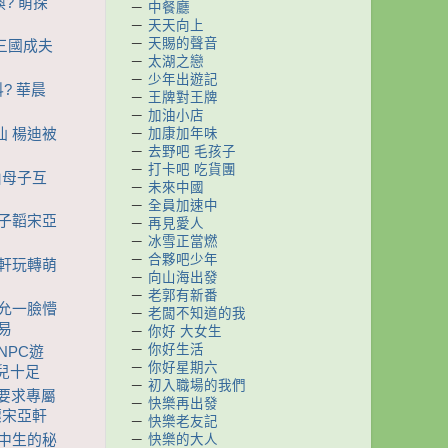
換? 萌探
－
中餐廳
－
天天向上
－
天賜的聲音
越三國成夫
－
太湖之戀
－
少年出遊記
料? 華晨
－
王牌對王牌
－
加油小店
－
加康加年味
魔仙 楊迪被
－
去野吧 毛孩子
－
打卡吧 吃貨團
一山母子互
－
未來中國
－
全員加速中
黃子韜宋亞
－
再見愛人
－
冰雪正當燃
－
合夥吧少年
亞軒玩轉萌
－
向山海出發
－
老郭有新番
林允一臉懵
－
老闆不知道的我
易
－
你好 大女生
－
你好生活
NPC遊
－
你好星期六
範兒十足
－
初入職場的我們
烈要求專屬
－
快樂再出發
壞宋亞軒
－
快樂老友記
－
快樂的大人
高中生的秘