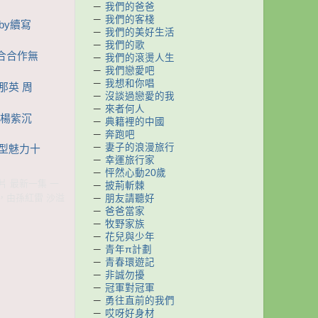
－
我們的爸爸
－
我們的客棧
aby續寫
－
我們的美好生活
－
我們的歌
組合合作無
－
我們的滾燙人生
－
我們戀愛吧
－
我想和你唱
那英 周
－
沒談過戀愛的我
－
來者何人
 楊紫沉
－
典籍裡的中國
－
奔跑吧
－
妻子的浪漫旅行
造型魅力十
－
幸運旅行家
－
怦然心動20歲
影片 最新一集 一
－
披荊斬棘
秀，由孫紅雷 沙溢
－
朋友請聽好
－
爸爸當家
－
牧野家族
－
花兒與少年
－
青年π計劃
－
青春環遊記
－
非誠勿擾
－
冠軍對冠軍
－
勇往直前的我們
－
哎呀好身材