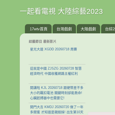
一起看電視 大陸綜藝2023
17wtv首頁
台灣戲劇
大陸戲劇
台綜2
綜藝節目 最新影片
星光大道 XGDD 20260718 周賽
這就是中國 ZJSZG 20260728 智慧
經濟時代 中國收穫網路主權紅利
開講啦 KJL 20260718 跟硬幣差不多
大小的羈扣電池 關鍵時刻卻能救命!
心臟起搏器中也需要它!
開門大吉 KMDJ 20260720 做了一年
多閨蜜 才知道是親姐妹! 出生第10天