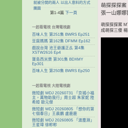
就被分開的兩人 以出人意料的方式
萌探探探案 
團圓
張一山娜娜
第1-4篇
下一頁
萌探探探案 M
一起看電視 台灣電視劇
成萌探三傻 
百味人生 第251集 BWRS Ep251
豆腐媽媽 第162集 DFMM Ep162
戲說台灣 池王爺護正乩 第4集
XSTW2616 Ep4
寶島西米樂 第301集 BDXMY
Ep301
百味人生 第250集 BWRS Ep250
一起看電視 大陸電視劇
微短劇 WDJ 20260731 「京城小福
主，萬物助我行」周士超 朱家妮 陸
希婭 歐元傑
微短劇 WDJ 20260805 「想你的第
七個春日」王晨鵬 盧鹿鹿
微短劇 WDJ 20260805 「渡塵淵」
王星瑋 徐軫軫