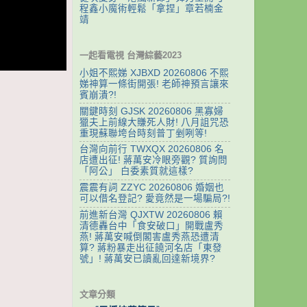
程鑫小魔術輕鬆「拿捏」章若楠金
靖
一起看電視 台灣綜藝2023
小姐不熙娣 XJBXD 20260806 不熙
娣神算一條街開張! 老師神預言讓來
賓崩潰?!
關鍵時刻 GJSK 20260806 黑寡婦
獵夫上前線大賺死人財! 八月詛咒恐
重現蘇聯垮台時刻普丁剉咧等!
台灣向前行 TWXQX 20260806 名
店遭出征! 蔣萬安冷眼旁觀? 質詢問
「阿公」 白委素質就這樣?
震震有詞 ZZYC 20260806 婚姻也
可以借名登記? 愛竟然是一場騙局?!
前進新台灣 QJXTW 20260806 賴
清德轟台中「食安破口」開戰盧秀
燕! 蔣萬安喊倒閣害盧秀燕恐遭清
算? 蔣粉暴走出征饒河名店「東發
號」! 蔣萬安已讀亂回達新境界?
文章分類