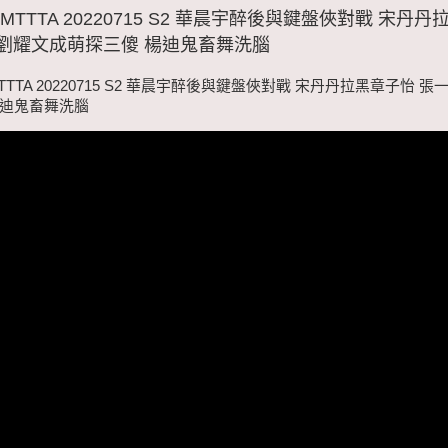
MTTTA 20220715 S2 華晨宇醉後與鍵盤俠對戰 宋丹
劉耀文成萌探三傻 楊迪鬼畜舞洗腦
TTTA 20220715 S2 華晨宇醉後與鍵盤俠對戰 宋丹丹拉黑章子怡 
楊迪鬼畜舞洗腦