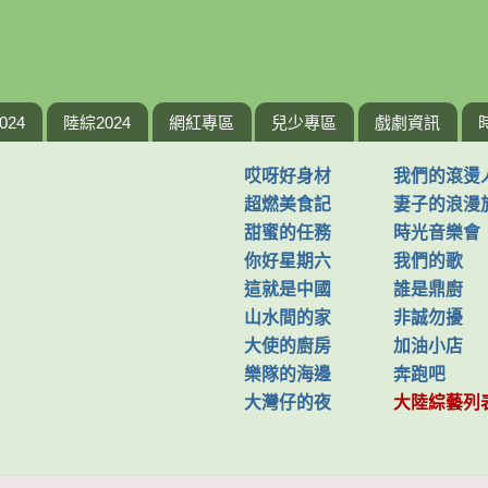
024
陸綜2024
網紅專區
兒少專區
戲劇資訊
哎呀好身材
我們的滾燙
超燃美食記
妻子的浪漫
甜蜜的任務
時光音樂會
你好星期六
我們的歌
這就是中國
誰是鼎廚
山水間的家
非誠勿擾
大使的廚房
加油小店
樂隊的海邊
奔跑吧
大灣仔的夜
大陸綜藝列