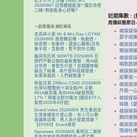
老王不只三分鐘 LWBZSFZ
20260807 記憶體還能漲? 國巨命懸
三線! 群創能身心舒暢?
近期集數 :
周播綜藝節目
一起看電視 網紅專區
萌探探探
老高與小茉 Mr & Mrs Gao LGYXM
晨宇成團
20260805 奧德賽前傳，無劇透，
無音樂，無素材，請放心觀看(另有
萌探探探案
後半部，含劇透，暫不對外公開)
楊迪現編
腦洞烏托邦 NDWTB 20260805 巨
萌探探探案
頭們不敢公開的最新實驗：用AI統
唱歌跑調
治世界，會發生什麼？這個團隊模
擬出了結果...為什麼科技越發達，
萌探探探案
失業率越高，人們越焦慮？
追擊張一
柴鼠兄弟 ZRBros CSXD 20260805
萌探探探案
台灣50雙胞胎十項全能PK 主動
丹張一山
981A破百萬 為何406A破發照配
萌探探探案
17％？用魔法對付魔法 [國民ETF人
氣榜2026年8月號]
妹跳《愛
Dcard.Video 20260805 男生看到女
萌探探探
生哭會硬是什麼心態｜有人可以教
腕四連勝
我講幹話嗎｜男人為什麼要買錶？
萌探探探案
【EP269】Dcard尋奇
雨绮吐槽
Namewee 20260805 黃明志二舅猝
死新加坡組屋遺體發臭一週才曝