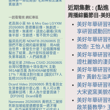
娣神算一條街開張! 老師神預言讓來
賓崩潰?!
近期集數 : (
周播綜藝節目-美
一起看電視 網紅專區
美好年華研習社 
老高與小茉 Mr & Mrs Gao LGYXM
20260805 奧德賽前傳，無劇透，
享研習感動回憶
無音樂，無素材，請放心觀看(另有
後半部，含劇透，暫不對外公開)
美好年華研習社 
腦洞烏托邦 NDWTB 20260805 巨
頭們不敢公開的最新實驗：用AI統
妝造! 王怡人
治世界，會發生什麼？這個團隊模
擬出了結果...為什麼科技越發達，
美好年華研習社 
失業率越高，人們越焦慮？
證杜麗娘的淒美
柴鼠兄弟 ZRBros CSXD 20260805
台灣50雙胞胎十項全能PK 主動
美好年華研習社 
981A破百萬 為何406A破發照配
17％？用魔法對付魔法 [國民ETF人
餚? 黃齡左溢
氣榜2026年8月號]
美好年華研習社 
Dcard.Video 20260805 男生看到女
生哭會硬是什麼心態｜有人可以教
大宋瓷窯美貌
我講幹話嗎｜男人為什麼要買錶？
【EP269】Dcard尋奇
美好年華研習社 
Namewee 20260805 黃明志二舅猝
死新加坡組屋遺體發臭一週才曝
啟茶藝教學? 
光...在亞洲最富國家打工40年的人