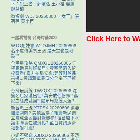
下：犯上者」薛濱弘 王小橙 姜騰
趙慧楠
微短劇 WDJ 20260803 「女王」張
蓓蓓 黃小再
Click Here to W
一起看電視 台灣綜藝2022
WTO姐妹會 WTOJMH 20260806
名不虛傳美食王國 是天堂也是地
獄?!
全民星攻略 QMXGL 20260806 守
望相助最強好鄰居? 黃莑茗落入留
校察看! 貢丸拍肩安慰:等等叫爸媽
來接...黃靖雅拿最低分全場下巴掉
下來!
台灣最前線 TWZQX 20260806 沈
簽名店家遭出征! 萬安放任粉絲? 蔣
家血緣成謎團? 盧布局總統大選?
新台派上線 XTPSX 20260806 還要
繼續胡鬧? 美麗島電子報最新民調
立院成全民最討厭機構! 拉台糖下水
讓中聯責任被淡化? 藍白質詢遭衛
福部狠打臉!
小姐不熙娣 XJBXD 20260806 不熙