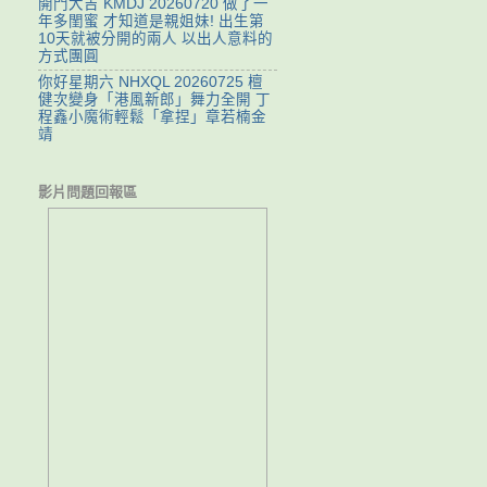
開門大吉 KMDJ 20260720 做了一
年多閨蜜 才知道是親姐妹! 出生第
10天就被分開的兩人 以出人意料的
方式團圓
你好星期六 NHXQL 20260725 檀
健次變身「港風新郎」舞力全開 丁
程鑫小魔術輕鬆「拿捏」章若楠金
靖
影片問題回報區