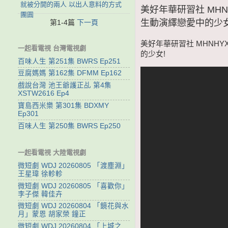
就被分開的兩人 以出人意料的方式
美好年華研習社 MHN
團圓
生動演繹戀愛中的少女
第1-4篇
下一頁
美好年華研習社 MHNHY
一起看電視 台灣電視劇
的少女!
百味人生 第251集 BWRS Ep251
豆腐媽媽 第162集 DFMM Ep162
戲說台灣 池王爺護正乩 第4集
XSTW2616 Ep4
寶島西米樂 第301集 BDXMY
Ep301
百味人生 第250集 BWRS Ep250
一起看電視 大陸電視劇
微短劇 WDJ 20260805 「渡塵淵」
王星瑋 徐軫軫
微短劇 WDJ 20260805 「喜歡你」
李子傑 韓佳卉
微短劇 WDJ 20260804 「鏡花與水
月」蒙恩 胡家榮 鐘正
微短劇 WDJ 20260804 「上城之