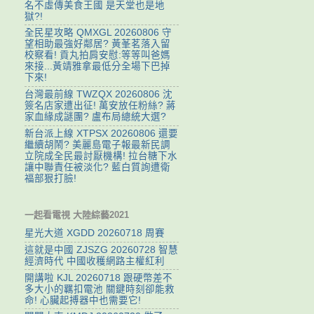
名不虛傳美食王國 是天堂也是地
獄?!
全民星攻略 QMXGL 20260806 守
望相助最強好鄰居? 黃莑茗落入留
校察看! 貢丸拍肩安慰:等等叫爸媽
來接...黃靖雅拿最低分全場下巴掉
下來!
台灣最前線 TWZQX 20260806 沈
簽名店家遭出征! 萬安放任粉絲? 蔣
家血緣成謎團? 盧布局總統大選?
新台派上線 XTPSX 20260806 還要
繼續胡鬧? 美麗島電子報最新民調
立院成全民最討厭機構! 拉台糖下水
讓中聯責任被淡化? 藍白質詢遭衛
福部狠打臉!
一起看電視 大陸綜藝2021
星光大道 XGDD 20260718 周賽
這就是中國 ZJSZG 20260728 智慧
經濟時代 中國收穫網路主權紅利
開講啦 KJL 20260718 跟硬幣差不
多大小的羈扣電池 關鍵時刻卻能救
命! 心臟起搏器中也需要它!