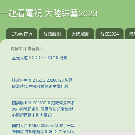
一起看電視 大陸綜藝2023
17wtv首頁
台灣戲劇
大陸戲劇
台綜2024
陸
綜藝節目 最新影片
星光大道 XGDD 20260718 周賽
這就是中國 ZJSZG 20260728 智慧
經濟時代 中國收穫網路主權紅利
開講啦 KJL 20260718 跟硬幣差不多
大小的羈扣電池 關鍵時刻卻能救命!
心臟起搏器中也需要它!
開門大吉 KMDJ 20260720 做了一年
多閨蜜 才知道是親姐妹! 出生第10天