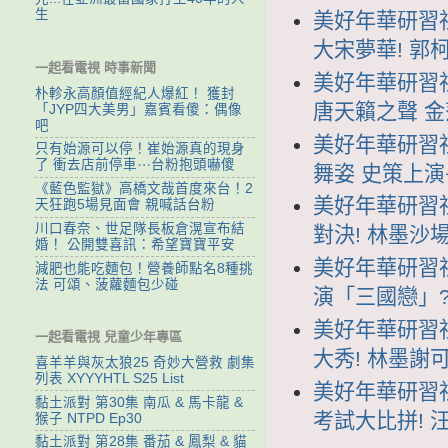
生
美好年華研習社 
大宋夢華! 
一起看電視 時事新聞
美好年華研習社 
朴軫永高顏值經紀人爆紅！ 獲封
唐天籟之聲 
「JYP四大美男」嘉賓看傻：偶像
吧
美好年華研習社 
只有始源可以停！崔始源真的現身
了 衝去店前停車⋯台粉抱頭嚇傻
舞姿 史策上
《藍色監獄》高橋文哉首度來台！2
美好年華研習社 
天狂跑5場見面會 親喊話台粉
川口春奈、世足隊長板倉滉宣布結
對決! 林墨沙
婚！ 公開雙喜訊：希望寶寶平安
美好年華研習社 
減肥也能吃麵包！營養師點名8種挑
法 可頌、菠蘿麵包少碰
演「三國戀」?
美好年華研習社 
一起看電視 兒童少年專區
大秀! 林墨謝
喜羊羊與灰太狼25 奇妙大營救 劇集
列表 XYYYHTL S25 List
美好年華研習社 
黏土派對 第30集 南瓜 & 馬卡龍 &
考試大比拼! 
猴子 NTPD Ep30
黏土派對 第28集 番茄 & 鳳梨 & 貓