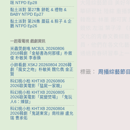
大陸綜藝節目 美好年華
咪 NTPD Ep28
黏土派對 第27集 餅乾 & 禮物 &
華研習社 陸綜 重播
BABY NTPD Ep27
韓喬生 林墨 謝可寅 
黏土派對 第26集 蘑菇 & 粽子 & 企
鵝 NTPD Ep26
鏡依 左溢 葉子淳
文化的青春文養綜藝
一起看電視 戲劇資訊
員，他們在各文化藝
米蟲煲劇咯 MCBJL 20260806
通過青春研習奉上一
2018韓劇「金秘書為何那樣」朴敘
俊 朴敏英 李泰煥
小帥看劇 XSKJ 20260804 2026韓
劇「魔女之吻」朴敏英 魏化儁 金正
標籤：
周播綜藝節目
賢
科幻桃小柏 KHTXB 20260806
2026歐美電影「猛屍一家親」
科幻桃小柏 KHTXB 20260805
2026歐美電影「屍變焚場」「鬼玩
人6：煉獄」
科幻桃小柏 KHTXB 20260804
2026韓劇「鬼謎東宮」南柱赫 盧允
瑞 曹承佑