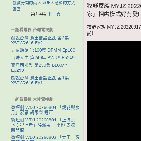
就被分開的兩人 以出人意料的方式
牧野家族 MYJZ 2
團圓
家」相處模式好有愛!
第1-4篇
下一頁
牧野家族 MYJZ 202
一起看電視 台灣電視劇
愛!
戲說台灣 池王爺護正乩 第2集
XSTW2616 Ep2
豆腐媽媽 第160集 DFMM Ep160
百味人生 第249集 BWRS Ep249
寶島西米樂 第299集 BDXMY
Ep299
戲說台灣 池王爺護正乩 第1集
XSTW2616 Ep1
一起看電視 大陸電視劇
微短劇 WDJ 20260804 「鏡花與水
月」蒙恩 胡家榮 鐘正
微短劇 WDJ 20260804 「上城之
下：犯上者」薛濱弘 王小橙 姜騰
趙慧楠
微短劇 WDJ 20260803 「女王」張