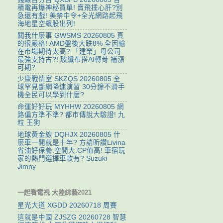
積電再爆神秘買單! 賣飛捶心肝?別
急還有戲! 美禁中令+全光網路起飛
海地星空飆股出列!
關我什麼事 GWSMS 20260805 真
的很嚴格! AMD盤後大跌8% 全因輸
在市場期待太高? 「建榮」母公司
最強支持古?! 玻纖布搭AI轉骨 補漲
可期?
少康戰情室 SKZQS 20260805 全
球罕見斷網降速演習 30分鐘不滑手
機全民可以學到什麼?
命運好好玩 MYHHW 20260805 網
路偏方準不準? 都市傳說大驗證! 九
粒 王狗
地球黃金線 DQHJX 20260805 什
麼車一開就是十年? 方語昕讃Livina
省油好保養.空間大.CP值高! 車宿玩
家的熱門選擇車款有? Suzuki
Jimny
一起看電視 大陸綜藝2021
星光大道 XGDD 20260718 周賽
這就是中國 ZJSZG 20260728 智慧