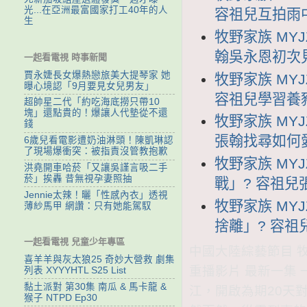
光...在亞洲最富國家打工40年的人
容祖兒互拍雨
生
牧野家族 MYJ
翰吳永恩初次
一起看電視 時事新聞
賈永婕長女爆熱戀旅美大提琴家 她
牧野家族 MYJ
曝心境認「9月要見女兒男友」
容祖兒學習養
超帥星二代「約吃海底撈只帶10
塊」還點貴的！爆讓人代墊從不還
牧野家族 MYJ
錢
張翰找尋如何
6歲兒看電影遭奶油淋頭！陳凱琳認
了現場爆衝突：被指責沒管教抱歉
牧野家族 MYJ
洪堯開車哈菸「又讓吳謹言吸二手
菸」挨轟 昔無視孕妻照抽
戰」? 容祖
Jennie太辣！曬「性感內衣」透視
牧野家族 MYJ
薄紗馬甲 網讚：只有她能駕馭
捨離」? 容祖
一起看電視 兒童少年專區
中國大陸綜藝節目 牧野
喜羊羊與灰太狼25 奇妙大營救 劇集
重播影片 最新一集 
列表 XYYYHTL S25 List
黏土派對 第30集 南瓜 & 馬卡龍 &
江，開啟為期20天
猴子 NTPD Ep30