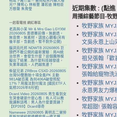
袍底下藏什麼?! 醫院暗黑內幕大曝
光!? 陳宥心 林裕豐 潘若迪 陳柏臣
近期集數 : (
方慈聲 朱育瑩
周播綜藝節目-牧
一起看電視 網紅專區
牧野家族 MYJ
老高與小茉 Mr & Mrs Gao LGYXM
牧野家族 MYJ
20260805 奧德賽前傳，無劇透，
無音樂，無素材，請放心觀看(另有
文吳永恩上山
後半部，含劇透，暫不對外公開)
腦洞烏托邦 NDWTB 20260805 巨
牧野家族 MYJ
頭們不敢公開的最新實驗：用AI統
治世界，會發生什麼？這個團隊模
祖兒張翰「歡
擬出了結果...為什麼科技越發達，
失業率越高，人們越焦慮？
牧野家族 MYJ
柴鼠兄弟 ZRBros CSXD 20260805
張翰給寵物洗
台灣50雙胞胎十項全能PK 主動
981A破百萬 為何406A破發照配
牧野家族 MYJ
17％？用魔法對付魔法 [國民ETF人
氣榜2026年8月號]
永恩男友力爆棚
Dcard.Video 20260805 男生看到女
牧野家族 MYJ
生哭會硬是什麼心態｜有人可以教
我講幹話嗎｜男人為什麼要買錶？
常超甜! 張
【EP269】Dcard尋奇
Namewee 20260805 黃明志二舅猝
牧野家族 MYJ
死新加坡組屋遺體發臭一週才曝