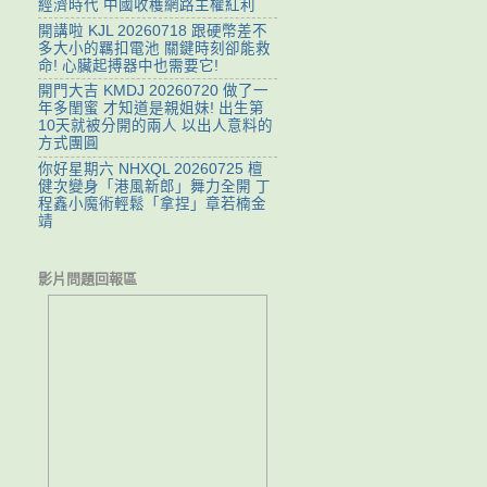
經濟時代 中國收穫網路主權紅利
開講啦 KJL 20260718 跟硬幣差不
多大小的羈扣電池 關鍵時刻卻能救
命! 心臟起搏器中也需要它!
開門大吉 KMDJ 20260720 做了一
年多閨蜜 才知道是親姐妹! 出生第
10天就被分開的兩人 以出人意料的
方式團圓
你好星期六 NHXQL 20260725 檀
健次變身「港風新郎」舞力全開 丁
程鑫小魔術輕鬆「拿捏」章若楠金
靖
影片問題回報區