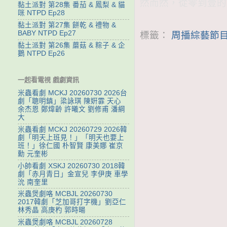
然而然，從零到壹的
黏土派對 第28集 番茄 & 鳳梨 & 貓
咪 NTPD Ep28
黏土派對 第27集 餅乾 & 禮物 &
BABY NTPD Ep27
標籤：
周播綜藝節目
黏土派對 第26集 蘑菇 & 粽子 & 企
鵝 NTPD Ep26
一起看電視 戲劇資訊
米蟲看劇 MCKJ 20260730 2026台
劇「聰明鎮」梁詠琪 陳姸霏 天心
余杰恩 鄭煒齡 許曦文 劉修甫 潘綱
大
米蟲看劇 MCKJ 20260729 2026韓
劇「明天上班見！」「明天也要上
班！」徐仁國 朴智賢 康美娜 崔京
勳 元奎彬
小帥看劇 XSKJ 20260730 2018韓
劇「赤月青日」金宣兒 李伊庚 車學
沇 南奎里
米蟲煲劇咯 MCBJL 20260730
2017韓劇「芝加哥打字機」劉亞仁
林秀晶 高庚杓 郭時暘
米蟲煲劇咯 MCBJL 20260728