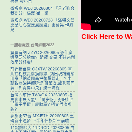
蓓蓓 黃小再
微短劇 WDJ 20260804 「月老勸合
我勸分」楊澤 崔一梁
微短劇 WDJ 20260728 「滿朝文武
靠皇后心聲逆風翻盤」雷藝昊 韓鳳
兒
Click Here to W
一起看電視 台灣綜藝2022
震震有詞 ZZYC 20260805 憑什麼
遺產要分給你?! 背叛 交惡 不往來還
敢來分杯羹!
前進新台灣 QJXTW 20260805 阿
北拄枴杖賣慘換腳鐐! 頻出現蹭鏡頭
用意「怕黃國昌把整黨端走」? 中
聯致癌油持續延燒 蔣萬安.盧秀燕同
調「卸責罵中央」統一流程
台灣向前行 TWXQX 20260805 撲
馬夜市展人氣! 「萬安粉」好眼紅?
「電子手環」變勳章? 柯文哲演哪
齣?
夢想街57號 MXJ57H 20260805 重
磅新車連發 下半年休旅新車前瞻
11點熱吵店 11DRCD 20260805 白