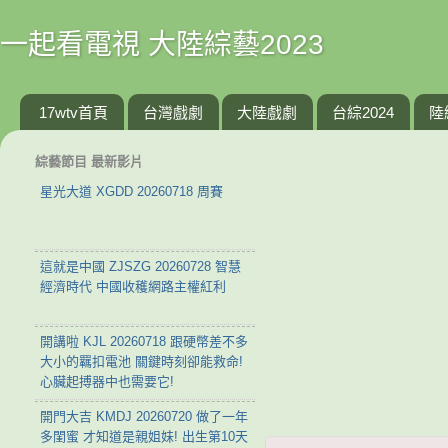
一起看電視 大陸綜藝2023
17wtv首頁
台灣戲劇
大陸戲劇
台綜2024
陸
綜藝節目 最新影片
星光大道 XGDD 20260718 周賽
這就是中國 ZJSZG 20260728 智慧
經濟時代 中國收穫網路主權紅利
開講啦 KJL 20260718 跟硬幣差不多
大小的羈扣電池 關鍵時刻卻能救命!
心臟起搏器中也需要它!
開門大吉 KMDJ 20260720 做了一年
多閨蜜 才知道是親姐妹! 出生第10天